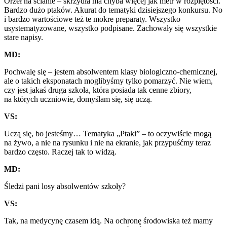
Orzeł na ścianie – skrzydła ma chyba więcej jak metr w rozpiętości.
Bardzo dużo ptaków. Akurat do tematyki dzisiejszego konkursu. No
i bardzo wartościowe też te mokre preparaty. Wszystko
usystematyzowane, wszystko podpisane. Zachowały się wszystkie
stare napisy.
MD:
Pochwalę się – jestem absolwentem klasy biologiczno-chemicznej,
ale o takich eksponatach moglibyśmy tylko pomarzyć. Nie wiem,
czy jest jakaś druga szkoła, która posiada tak cenne zbiory,
na których uczniowie, domyślam się, się uczą.
VS:
U
czą
się
, bo jesteśmy… Tematyka „Ptaki” – to oczywiście mogą
na żywo, a nie na rysunku i nie na ekranie, jak przypuśćmy teraz
bardzo często. Raczej tak to widzą.
MD:
Śledzi pani losy absolwentów szkoły?
VS:
Tak, na medycynę czasem idą. Na ochronę środowiska też mamy