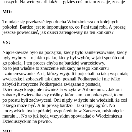
naszych. Na weterynarii także – gdzieś coś im tam zostaje, zostaje.
MD:
To udaje się przekazać tego ducha Włodzimierza do kolejnych
pokoleń.
B
ardzo jest to imponujące to, co
P
ani tutaj robi. A proszę
jeszcze powiedzieć, jak dzieci zareagowały na ten konkurs?
VS:
Najciekawsze było na początku, kiedy było zainteresowanie, kiedy
były wybory – o jakim ptaku, kiedy był wybór, w jaki sposób oni
go pokażą. I ten proces chyba najbardziej wartościowy,
bo to jest właśnie to znaczenie edukacyjne tego konkursu
i zainteresowanie. A ci, którzy wygrali i pojechali na taką wspaniałą
wycieczkę i zobaczyli tak dużo, poznali Podkarpacie i nie tylko
zabytki historyczne Podkarpacia związane z postacią
Dzieduszyckiego, ale również ta wizyta w
A
rboretum… Jak oni
zobaczyli zwierzątka czy rośliny, które tam pan pokazywał, to oni
po prostu byli zachwyceni. Oni nigdy w życiu nie wiedzieli, że coś
takiego może być. A tu proszę bardzo – taki fajny ogród. No
i oczywiście bycie później bezpośrednio w Zarzeczu, odsłonięcie
muralu… No to już będą wszystkim opowiadać o Włodzimierzu
Dzieduszyckim na pewno.
MD: