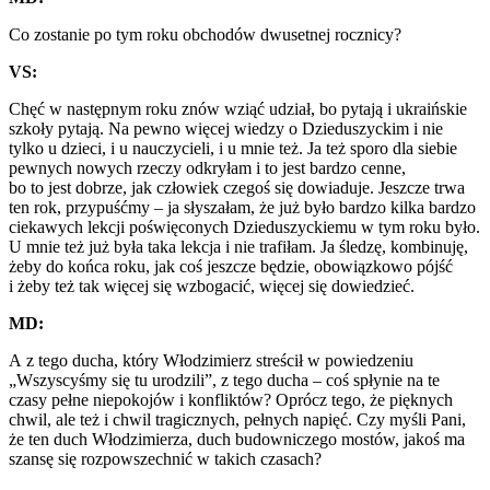
Co zostanie po tym roku obchodów dwusetnej rocznicy?
VS:
Chęć w następnym roku znów wziąć udział, bo pytają i ukraińskie
szkoły pytają. Na pewno więcej wiedzy o Dzieduszyckim i nie
tylko u dzieci, i u nauczycieli, i u mnie też. Ja też sporo dla siebie
pewnych nowych rzeczy odkryłam i to jest bardzo cenne,
bo to jest dobrze, jak człowiek czegoś się dowiaduje. Jeszcze trwa
ten rok, przypuśćmy – ja słyszałam, że już było bardzo kilka bardzo
ciekawych lekcji poświęconych Dzieduszyckiemu w tym roku było.
U mnie też już była taka lekcja i nie trafiłam. Ja śledzę, kombinuję,
żeby do końca roku, jak coś jeszcze będzie, obowiązkowo pójść
i żeby też tak więcej się wzbogacić, więcej się dowiedzieć.
MD:
A z tego ducha, który Włodzimierz streścił w powiedzeniu
„Wszyscyśmy się tu urodzili”, z tego ducha – coś spłynie na te
czasy pełne niepokojów i konfliktów? Oprócz tego, że pięknych
chwil, ale też i chwil tragicznych, pełnych napięć. Czy myśli
P
ani,
że ten duch Włodzimierza, duch budowniczego mostów, jakoś ma
szansę się rozpowszechnić w takich czasach?