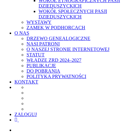
WOKÓŁ ETNOGRAFICZNYCH PASJI
DZIEDUSZYCKICH
WOKÓŁ SPOŁECZNYCH PASJI
DZIEDUSZYCKICH
WYSTAWY
ZAMEK W PODHORCACH
O NAS
DRZEWO GENEALOGICZNE
NASI PATRONI
O NASZEJ STRONIE INTERNETOWEJ
STATUT
WŁADZE ZRD 2024–2027
PUBLIKACJE
DO POBRANIA
POLITYKA PRYWATNOŚCI
KONTAKT
ZALOGUJ
facebook
youtube
szukaj