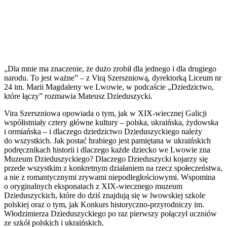
„Dla mnie ma znaczenie, że dużo zrobił dla jednego i dla drugiego
narodu. To jest ważne” – z Virą Szerszniową, dyrektorką Liceum nr
24 im. Marii Magdaleny we Lwowie, w podcaście „Dziedzictwo,
które łączy” rozmawia Mateusz Dzieduszycki.
Vira Szerszniowa opowiada o tym, jak w XIX-wiecznej Galicji
współistniały cztery główne kultury – polska, ukraińska, żydowska
i ormiańska – i dlaczego dziedzictwo Dzieduszyckiego należy
do wszystkich. Jak postać hrabiego jest pamiętana w ukraińskich
podręcznikach historii i dlaczego każde dziecko we Lwowie zna
Muzeum Dzieduszyckiego? Dlaczego Dzieduszycki kojarzy się
przede wszystkim z konkretnym działaniem na rzecz społeczeństwa,
a nie z romantycznymi zrywami niepodległościowymi. Wspomina
o oryginalnych eksponatach z XIX-wiecznego muzeum
Dzieduszyckich, które do dziś znajdują się w lwowskiej szkole
polskiej oraz o tym, jak Konkurs historyczno-przyrodniczy im.
Włodzimierza Dzieduszyckiego po raz pierwszy połączył uczniów
ze szkół polskich i ukraińskich.