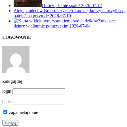
Dobrze, że nie spalił!
2026-07-17
Aleje pamięci w Bolestraszycach. Ludzie, którzy nauczyli nas
patrzeć na przyrodę
2026-07-10
Znikające
dziury w albumie poturzyckim
2026-07-04
LOGOWANIE
Zaloguj się
login
hasło
zapamiętaj mnie