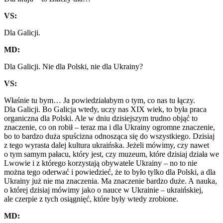
VS:
Dla Galicji.
MD:
Dla Galicji. Nie dla Polski, nie dla Ukrainy?
VS:
Właśnie tu bym… Ja powiedziałabym o t
ym
, co nas tu łączy.
Dla Galicji. Bo Galicja wtedy, uczy nas XIX wiek, to była praca
organiczna dla Polski. Ale w dniu dzisiejszym trudno objąć to
znaczenie, co on robił – teraz ma i dla Ukrainy ogromne znaczenie,
bo to bardzo duża spuścizna odnosząca się do wszystkiego. Dzisiaj
z tego wyrasta dalej kultura ukraińska. Jeżeli mówimy, czy nawet
o tym samym pałacu, który jest, czy muzeum, które dzisiaj działa we
Lwowie i z którego korzystają obywatele Ukrainy – no to nie
można tego oderwać i powiedzieć, że to było tylko dla Polski, a dla
Ukrainy już nie ma znaczenia. Ma znaczenie bardzo duże. A nauka,
o której dzisiaj mówimy jako o nauce w Ukrainie – ukraińskiej,
ale czerpie z tych osiągnięć, które były wtedy zrobione.
MD: