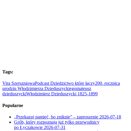
Tags:
Vira Szerszniowa
Podcast Dziedzictwo które łączy
200. rocznica
urodzin Włodzimierza Dzieduszyckiego
mateusz
dzieduszycki
Włodzimierz Dzieduszycki 1825-1899
Popularne
„Przekazuj pamięć, bo zniknie” – zaproszenie
2026-07-18
Grób, który rozpoznają już tylko przewodnicy
po Łyczakowie
2026-07-31