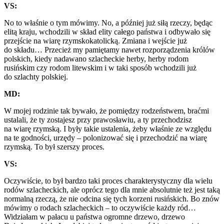
VS:
No to właśnie o tym mówimy. No, a później już siłą rzeczy, będąc
elitą kraju, wchodzili w skład elity całego państwa i odbywało się
przejście na wiarę rzymskokatolicką. Zmiana i wejście już
do składu… Przecież my pamiętamy nawet rozporządzenia królów
polskich, kiedy nadawano szlacheckie herby, herby rodom
rusińskim czy rodom litewskim i w taki sposób wchodzili już
do szlachty polskiej.
MD:
W mojej rodzinie tak bywało, że pomiędzy rodzeństwem, braćmi
ustalali, że ty zostajesz przy prawosławiu, a ty przechodzisz
na wiarę rzymską. I były takie ustalenia, żeby właśnie ze względu
na te godności, urzędy – polonizować się i przechodzić na wiarę
rzymską. To był szerszy proces.
VS:
Oczywiście, to był bardzo taki proces charakterystyczny dla wielu
rodów szlacheckich, ale oprócz tego dla mnie absolutnie też jest taką
normalną rzeczą, że nie odcina się tych korzeni rusińskich. Bo znów
mówimy o rodach szlacheckich – to oczywiście każdy ród…
Widziałam w pałacu u państwa ogromne drzewo, drzewo