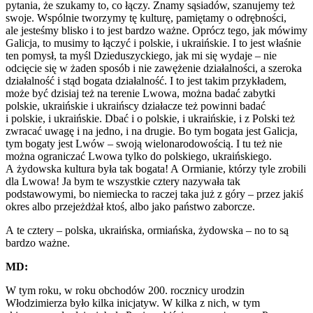
pytania, że szukamy to, co łączy. Znamy sąsiadów, szanujemy też
swoje. Wspólnie tworzymy tę kulturę, pamiętamy o odrębności,
ale jesteśmy blisko i to jest bardzo ważne. Oprócz tego, jak mówimy
Galicja, to musimy to łączyć i polskie, i ukraińskie. I to jest właśnie
ten pomysł, ta myśl Dzieduszyckiego, jak mi się wydaje – nie
odcięcie się w żaden sposób i nie zawężenie działalności, a szeroka
działalność i stąd bogata działalność. I to jest takim przykładem,
może być dzisiaj też na terenie Lwowa, można badać zabytki
polskie, ukraińskie i ukraińscy działacze też powinni badać
i polskie, i ukraińskie. Dbać i o polskie, i ukraińskie, i z Polski też
zwracać uwagę i na jedno, i na drugie. Bo tym bogata jest Galicja,
tym bogaty jest Lwów – swoją wielonarodowością. I tu też nie
można ograniczać Lwowa tylko do polskiego, ukraińskiego.
A żydowska kultura była tak bogata! A Ormianie, którzy tyle zrobili
dla Lwowa! Ja bym te wszystkie cztery nazywała tak
podstawowymi, bo niemiecka to raczej taka już z góry – przez jakiś
okres albo przejeżdżał ktoś, albo jako państwo zaborcze.
A te cztery – polska, ukraińska, ormiańska, żydowska – no to są
bardzo ważne.
MD:
W tym roku, w roku obchodów 200. rocznicy urodzin
Włodzimierza było kilka inicjatyw. W kilka z nich, w tym