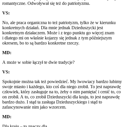
romantyczne. Odwoływał się też do patriotyzmu.
VS:
No, ale praca organiczna to też patriotyzm, tylko że w kierunku
konkretnych działań. Dla mnie jednak Dzieduszycki jest
konkretnym działaczem. Może i z tego punktu go więcej znam
i dlatego mi on właśnie kojarzy się jednak z tym późniejszym
okresem, bo to są bardzo konkretne rzeczy.
MD:
A może w sobie łączył te dwie tradycje?
VS:
Spokojnie można tak też powiedzieć. My lwowiacy bardzo lubimy
swoje miasto i każdego, kto coś dla niego zrobił. To jest naprawdę
człowiek, który zasługuje na to, żeby o nim pamiętać i cenić to, co
on zrobił. A to, co zrobił Dzieduszycki dla kraju, to jest naprawdę
bardzo dużo. I stąd ta zasługa Dzieduszyckiego i stąd to
zafascynowanie nim jako wzorcem.
MD:
Dla kraju – to znaczy dla…