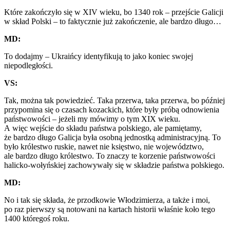
Które zakończyło się w XIV wieku, bo 1340 rok – przejście Galicji
w skład Polski – to faktycznie już zakończenie, ale bardzo długo…
MD:
To dodajmy – Ukraińcy identyfikują to jako koniec swojej
niepodległości.
VS:
Tak, można tak powiedzieć. Taka przerwa, taka przerwa, bo później
przypomina się o czasach kozackich, które były próbą odnowienia
państwowości – jeżeli my mówimy o tym XIX wieku.
A więc wejście do składu państwa polskiego, ale pamiętamy,
że bardzo długo Galicja była osobną jednostką administracyjną. To
było królestwo ruskie, nawet nie księstwo, nie województwo,
ale bardzo długo królestwo. To znaczy te korzenie państwowości
halicko-wołyńskiej zachowywały się w składzie państwa polskiego.
MD:
No i tak się składa, że przodkowie Włodzimierza, a także i moi,
po raz pierwszy są notowani na kartach historii właśnie koło tego
1400 któregoś roku.