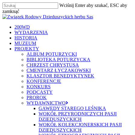
Skip
Wciśnij Enter aby szukać, ESC aby
to
zamknąć
main
Zamknij
content
szukaj
Menu
200WD
WYDARZENIA
HISTORIA
MUZEUM
PROJEKTY
ALBUM POTURZYCKI
BIBLIOTEKA POTURZYCKA
CHRZEST CHRYSTUSA
CMENTARZ ŁYCZAKOWSKI
KLASZTOR BENEDYKTYNEK
KONFERENCJE
KONKURS
PODCASTY
PROROK
WYDAWNICTWO
GAWĘDY STAREGO LEŚNIKA
WOKÓŁ PRZYRODNICZYCH PASJI
DZIEDUSZYCKICH
WOKÓŁ KOLEKCJONERSKICH PASJI
DZIEDUSZYCKICH