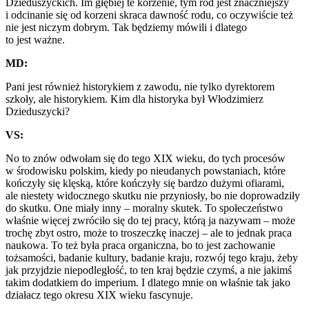
Dzieduszyckich. Im głębiej te korzenie, tym ród jest znaczniejszy
i odcinanie się od korzeni skraca dawność rodu, co oczywiście też
nie jest niczym dobrym. Tak będziemy mówili i dlatego
to jest ważne.
MD:
Pani jest również historykiem z zawodu, nie tylko dyrektorem
szkoły, ale historykiem. Kim dla historyka był Włodzimierz
Dzieduszycki?
VS:
No to znów odwołam się do tego XIX wieku, do tych procesów
w środowisku polskim, kiedy po nieudanych powstaniach, które
kończyły się klęską, które kończyły się bardzo dużymi ofiarami,
ale niestety widocznego skutku nie przyniosły, bo nie doprowadziły
do skutku. One miały inny – moralny skutek. To społeczeństwo
właśnie więcej zwróciło się do tej pracy, którą ja nazywam – może
trochę zbyt ostro, może to troszeczkę inaczej – ale to jednak praca
naukowa. To też była praca organiczna, bo to jest zachowanie
tożsamości, badanie kultury, badanie kraju, rozwój tego kraju, żeby
jak przyjdzie niepodległość, to ten kraj będzie czymś, a nie jakimś
takim dodatkiem do imperium. I dlatego mnie on właśnie tak jako
działacz tego okresu XIX wieku fascynuje.