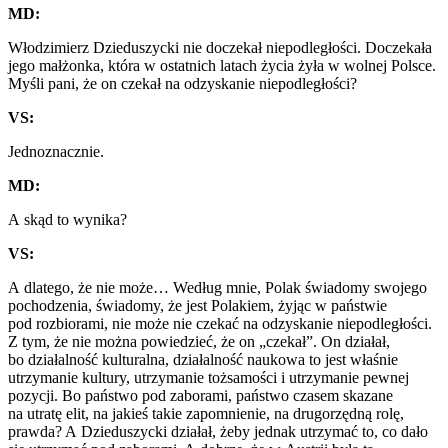
MD:
Włodzimierz Dzieduszycki nie doczekał niepodległości. Doczekała
jego małżonka, która w ostatnich latach życia żyła w wolnej Polsce.
Myśli pani, że on czekał na odzyskanie niepodległości?
VS:
Jednoznacznie.
MD:
A skąd to wynika?
VS:
A dlatego, że nie może… Według mnie, Polak świadomy swojego
pochodzenia, świadomy, że jest Polakiem, żyjąc w państwie
pod rozbiorami, nie może nie czekać na odzyskanie niepodległości.
Z tym, że nie można powiedzieć, że on „czekał”. On działał,
bo działalność kulturalna, działalność naukowa to jest właśnie
utrzymanie kultury, utrzymanie tożsamości i utrzymanie pewnej
pozycji. Bo państwo pod zaborami, państwo czasem skazane
na utratę elit, na jakieś takie zapomnienie, na drugorzędną rolę,
prawda? A Dzieduszycki działał, żeby jednak utrzymać to, co dało