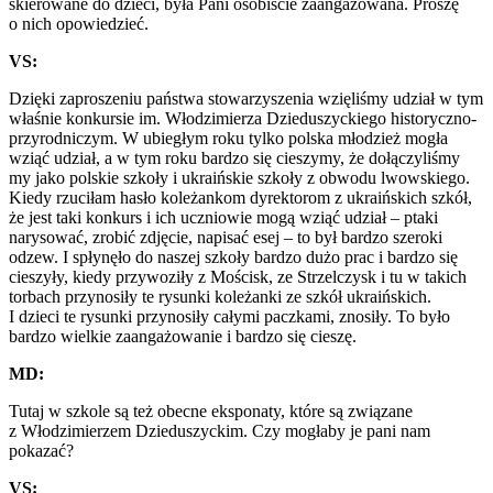
skierowane do dzieci, była
P
ani osobiście zaangażowana. Proszę
o nich opowiedzieć.
VS:
Dzięki zaproszeniu państwa stowarzyszenia wzięliśmy udział w tym
właśnie konkursie im. Włodzimierza Dzieduszyckiego historyczno-
przyrodniczym
. W ubiegłym roku tylko polska młodzież mogła
wziąć udział, a w tym roku bardzo się cieszymy, że dołączyliśmy
my jako polskie szkoły i ukraińskie szkoły z obwodu lwowskiego.
Kiedy rzuciłam hasło koleżankom dyrektorom z ukraińskich szkół,
że jest taki konkurs i ich uczniowie mogą wziąć udział – ptaki
narysować, zrobić zdjęcie, napisać esej – to był bardzo szeroki
odzew. I spłynęło do naszej szkoły bardzo dużo prac i bardzo się
cieszyły, kiedy przywoziły z Mościsk, ze Strzelczysk i tu w takich
torbach przynosiły te rysunki koleżanki ze szkół ukraińskich.
I dzieci te rysunki przynosiły całymi paczkami, znosiły. To było
bardzo wielkie zaangażowanie i bardzo się cieszę.
MD:
Tutaj w szkole są też obecne eksponaty, które są związane
z Włodzimierzem Dzieduszyckim. Czy mogłaby je pani nam
pokazać?
VS: