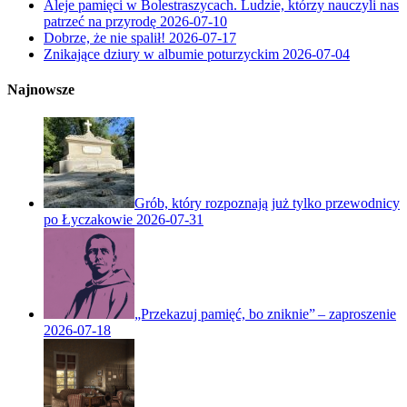
Aleje pamięci w Bolestraszycach. Ludzie, którzy nauczyli nas
patrzeć na przyrodę
2026-07-10
Dobrze, że nie spalił!
2026-07-17
Znikające dziury w albumie poturzyckim
2026-07-04
Najnowsze
Grób, który rozpoznają już tylko przewodnicy
po Łyczakowie
2026-07-31
„Przekazuj pamięć, bo zniknie” – zaproszenie
2026-07-18