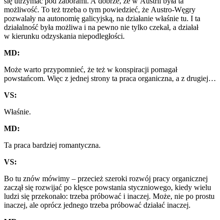
się utrzymać pod zaborami. A dobrze, że w Austrii była ta
możliwość. To też trzeba o tym powiedzieć, że Austro-Węgry
pozwalały na autonomię galicyjską, na działanie właśnie tu. I ta
działalność była możliwa i na pewno nie tylko czekał, a działał
w kierunku odzyskania niepodległości.
MD:
Może warto przypomnieć, że też w konspiracji pomagał
powstańcom. Więc z jednej strony ta praca organiczna, a z drugiej…
VS:
Właśnie.
MD:
Ta praca bardziej romantyczna.
VS:
Bo tu znów mówimy – przecież szeroki rozwój pracy organicznej
zaczął się rozwijać po klęsce powstania styczniowego, kiedy wielu
ludzi się przekonało: trzeba próbować i inaczej. Może, nie po prostu
inaczej, ale oprócz jednego trzeba próbować działać inaczej.