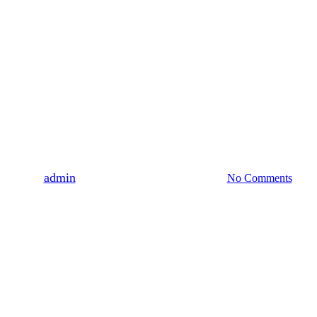
PODCASTY
WŁODZIMIERZ DZIEDUSZYCKI 2025
WYDARZENIA
ZAPROSZENIA
„Wszyscyśmy się tu zrodzili”
– rozmowa z Virą
Szerszniową
By
admin
2025-09-19
28 października, 2025
No Comments