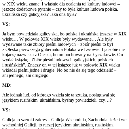
w XIX wieku znane. I właśnie dla ocalenia tej kultury ludowej –
jeszcze dodatkowe pytanie – czy to była kultura ludowa polska,
ukraińska czy galicyjska? Jaka ona była?
VS:
Ja bym powiedziała galicyjska, bo polska i ukraińska jeszcze w XIX
wieku… W połowie XIX wieku były wydawane… Ale były
wydawane takie zbiory pieśni ludowych – zbiór pieśni to był
z Oleska pierwszego gubernatora Polaka we Lwowie. I ja sobie nie
kojarzę nazwiska z Oleska, bo on pochowany na Łyczakowie. On
wydał książkę „Zbiór pieśni ludowych galicyjskich, polskich
i rusińskich”. Znaczy on w tej książce już w połowie XIX wieku
wkładał pieśni jedne i drugie. No bo nie da się tego oddzielić –
ani jednego, ani drugiego.
MD:
Ale jednak lud, od którego wzięła się ta sztuka, posługiwał się
językiem rusińskim, ukraińskim, byśmy powiedzieli, czy…?
VS:
Galicja to szeroki zakres – Galicja Wschodnia, Zachodnia. Jeżeli we
wschodniej Galicji, to raczej językiem ukraińskim, rusińskim.