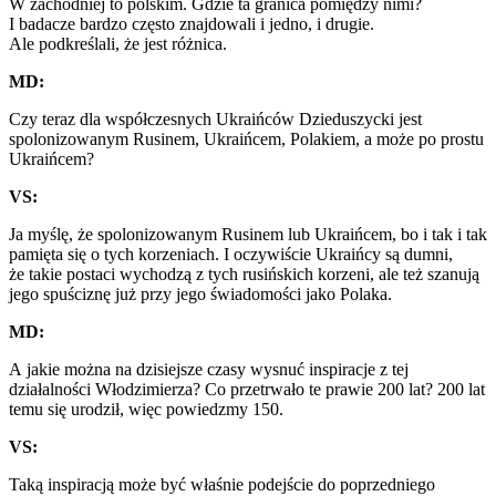
W zachodniej to polskim. Gdzie ta granica pomiędzy nimi?
I badacze bardzo często znajdowali i jedno, i drugie.
Ale podkreślali, że jest różnica.
MD:
Czy teraz dla współczesnych Ukraińców Dzieduszycki jest
spolonizowanym Rusinem, Ukraińcem, Polakiem, a może po prostu
Ukraińcem?
VS:
Ja myślę, że spolonizowanym Rusinem lub Ukraińcem, bo i tak i tak
pamięta się o tych korzeniach. I oczywiście Ukraińcy są dumni,
że takie postaci wychodzą z tych rusińskich korzeni, ale też szanują
jego spuściznę już przy jego świadomości jako Polaka.
MD:
A jakie można na dzisiejsze czasy wysnuć inspiracje z tej
działalności Włodzimierza? Co przetrwało te prawie 200 lat? 200 lat
temu się urodził, więc powiedzmy 150.
VS:
Taką inspiracją może być właśnie podejście do poprzedniego