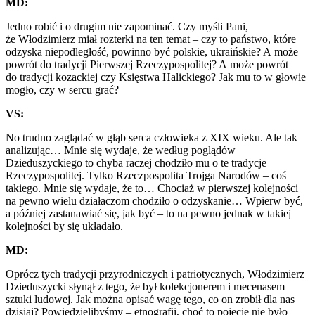
MD:
Jedno robić i o drugim nie zapominać. Czy myśli
P
ani,
że Włodzimierz miał rozterki na ten temat – czy to państwo, które
odzyska niepodległość, powinno być polskie, ukraińskie? A może
powrót do tradycji Pierwszej Rzeczypospolitej? A może powrót
do tradycji kozackiej czy Księstwa Halickiego? Jak mu to w głowie
mogło, czy w sercu grać?
VS:
No trudno zaglądać w głąb serca człowieka z XIX wieku. Ale tak
analizując… Mnie się wydaje, że według poglądów
Dzieduszyckiego to chyba raczej chodziło mu o te tradycje
Rzeczypospolitej. Tylko Rzeczpospolita Trojga Narodów – coś
takiego. Mnie się wydaje, że to… Chociaż w pierwszej kolejności
na pewno wielu działaczom chodziło o odzyskanie… Wpierw być,
a później zastanawiać się, jak być – to na pewno jednak w takiej
kolejności by się układało.
MD:
Oprócz tych tradycji przyrodniczych i patriotycznych, Włodzimierz
Dzieduszycki słynął z tego, że był kolekcjonerem i mecenasem
sztuki ludowej. Jak można opisać wagę tego, co on zrobił dla nas
dzisiaj? Powiedzielibyśmy – etnografii, choć to pojęcie nie było