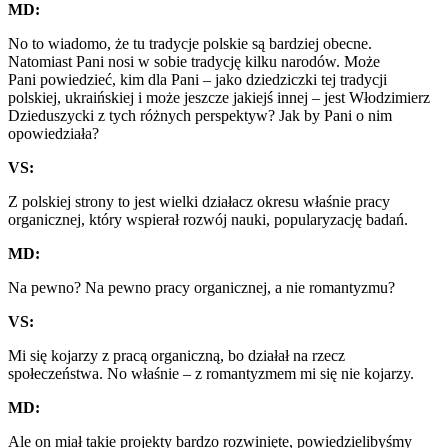
MD:
No to wiadomo, że tu tradycje polskie są bardziej obecne.
Natomiast
P
ani nosi w sobie tradycję kilku narodów. Może
P
ani powiedzieć, kim dla
P
ani – jako dziedziczki tej tradycji
polskiej, ukraińskiej i może jeszcze jakiejś innej – jest Włodzimierz
Dzieduszycki z tych różnych perspektyw? Jak by
P
ani o nim
opowiedziała?
VS:
Z polskiej strony to jest wielki działacz okresu właśnie pracy
organicznej, który wspierał rozwój nauki, popularyzację badań.
MD:
Na pewno? Na pewno pracy organicznej, a nie romantyzmu?
VS:
Mi się kojarzy z pracą organiczną, bo działał na rzecz
społeczeństwa. No właśnie – z romantyzmem mi się nie kojarzy.
MD:
Ale on miał takie projekty bardzo rozwinięte, powiedzielibyśmy