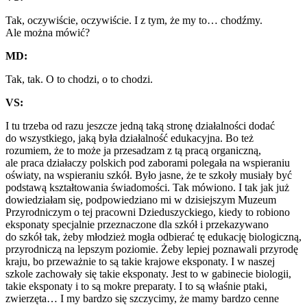
Tak, oczywiście, oczywiście. I z tym, że my to… chodźmy.
Ale można mówić?
MD:
Tak, tak. O to chodzi, o to chodzi.
VS:
I tu trzeba od razu jeszcze jedną taką stronę działalności dodać
do wszystkiego, jaką była działalność edukacyjna. Bo też
rozumiem, że to może ja przesadzam z tą pracą organiczną,
ale praca działaczy polskich pod zaborami polegała na wspieraniu
oświaty, na wspieraniu szkół. Było jasne, że te szkoły musiały być
podstawą kształtowania świadomości. Tak mówiono. I tak jak już
dowiedziałam się, podpowiedziano mi w dzisiejszym Muzeum
Przyrodniczym o tej pracowni Dzieduszyckiego, kiedy to robiono
eksponaty specjalnie przeznaczone dla szkół i przekazywano
do szkół tak, żeby młodzież mogła odbierać tę edukację biologiczną,
przyrodniczą na lepszym poziomie. Żeby lepiej poznawali przyrodę
kraju, bo przeważnie to są takie krajowe eksponaty. I w naszej
szkole zachowały się takie eksponaty. Jest to w gabinecie biologii,
takie eksponaty i to są mokre preparaty. I to są właśnie ptaki,
zwierzęta… I my bardzo się szczycimy, że mamy bardzo cenne