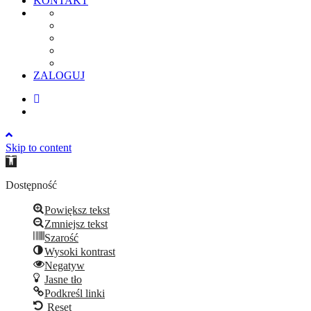
KONTAKT
ZALOGUJ
Skip to content
Open
toolbar
Dostępność
Powiększ tekst
Zmniejsz tekst
Szarość
Wysoki kontrast
Negatyw
Jasne tło
Podkreśl linki
Reset