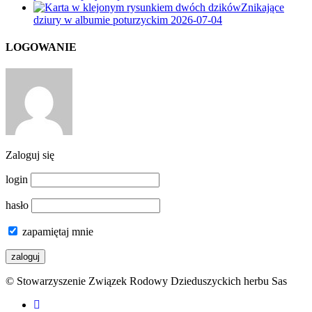
Znikające
dziury w albumie poturzyckim
2026-07-04
LOGOWANIE
Zaloguj się
login
hasło
zapamiętaj mnie
© Stowarzyszenie Związek Rodowy Dzieduszyckich herbu Sas
facebook