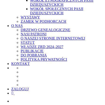
WOKÓŁ ETNOGRAFICZNYCH PASJI
DZIEDUSZYCKICH
WOKÓŁ SPOŁECZNYCH PASJI
DZIEDUSZYCKICH
WYSTAWY
ZAMEK W PODHORCACH
O NAS
DRZEWO GENEALOGICZNE
NASI PATRONI
O NASZEJ STRONIE INTERNETOWEJ
STATUT
WŁADZE ZRD 2024–2027
PUBLIKACJE
DO POBRANIA
POLITYKA PRYWATNOŚCI
KONTAKT
ZALOGUJ
facebook
youtube
szukaj