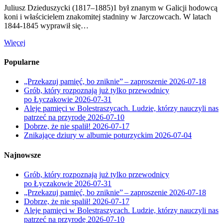
Juliusz Dzieduszycki (1817–1885)1 był znanym w Galicji hodowcą
koni i właścicielem znakomitej stadniny w Jarczowcach. W latach
1844-1845 wyprawił się…
Więcej
Popularne
„Przekazuj pamięć, bo zniknie” – zaproszenie
2026-07-18
Grób, który rozpoznają już tylko przewodnicy
po Łyczakowie
2026-07-31
Aleje pamięci w Bolestraszycach. Ludzie, którzy nauczyli nas
patrzeć na przyrodę
2026-07-10
Dobrze, że nie spalił!
2026-07-17
Znikające dziury w albumie poturzyckim
2026-07-04
Najnowsze
Grób, który rozpoznają już tylko przewodnicy
po Łyczakowie
2026-07-31
„Przekazuj pamięć, bo zniknie” – zaproszenie
2026-07-18
Dobrze, że nie spalił!
2026-07-17
Aleje pamięci w Bolestraszycach. Ludzie, którzy nauczyli nas
patrzeć na przyrodę
2026-07-10