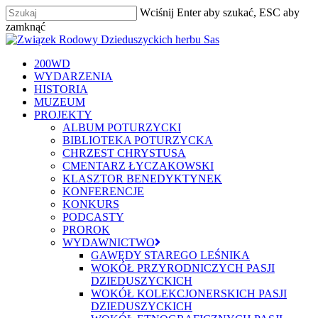
Skip
Wciśnij Enter aby szukać, ESC aby
to
zamknąć
main
Zamknij
content
szukaj
Menu
200WD
WYDARZENIA
HISTORIA
MUZEUM
PROJEKTY
ALBUM POTURZYCKI
BIBLIOTEKA POTURZYCKA
CHRZEST CHRYSTUSA
CMENTARZ ŁYCZAKOWSKI
KLASZTOR BENEDYKTYNEK
KONFERENCJE
KONKURS
PODCASTY
PROROK
WYDAWNICTWO
GAWĘDY STAREGO LEŚNIKA
WOKÓŁ PRZYRODNICZYCH PASJI
DZIEDUSZYCKICH
WOKÓŁ KOLEKCJONERSKICH PASJI
DZIEDUSZYCKICH