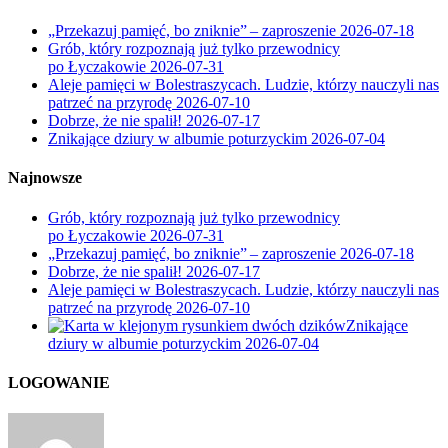
„Przekazuj pamięć, bo zniknie” – zaproszenie
2026-07-18
Grób, który rozpoznają już tylko przewodnicy
po Łyczakowie
2026-07-31
Aleje pamięci w Bolestraszycach. Ludzie, którzy nauczyli nas
patrzeć na przyrodę
2026-07-10
Dobrze, że nie spalił!
2026-07-17
Znikające dziury w albumie poturzyckim
2026-07-04
Najnowsze
Grób, który rozpoznają już tylko przewodnicy
po Łyczakowie
2026-07-31
„Przekazuj pamięć, bo zniknie” – zaproszenie
2026-07-18
Dobrze, że nie spalił!
2026-07-17
Aleje pamięci w Bolestraszycach. Ludzie, którzy nauczyli nas
patrzeć na przyrodę
2026-07-10
Znikające
dziury w albumie poturzyckim
2026-07-04
LOGOWANIE