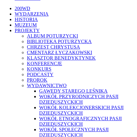
Close
200WD
Menu
WYDARZENIA
HISTORIA
MUZEUM
PROJEKTY
ALBUM POTURZYCKI
BIBLIOTEKA POTURZYCKA
CHRZEST CHRYSTUSA
CMENTARZ ŁYCZAKOWSKI
KLASZTOR BENEDYKTYNEK
KONFERENCJE
KONKURS
PODCASTY
PROROK
WYDAWNICTWO
GAWĘDY STAREGO LEŚNIKA
WOKÓŁ PRZYRODNICZYCH PASJI
DZIEDUSZYCKICH
WOKÓŁ KOLEKCJONERSKICH PASJI
DZIEDUSZYCKICH
WOKÓŁ ETNOGRAFICZNYCH PASJI
DZIEDUSZYCKICH
WOKÓŁ SPOŁECZNYCH PASJI
DZIEDUSZYCKICH