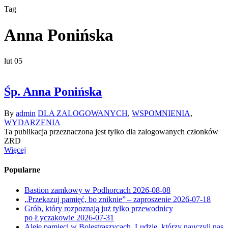
Tag
Anna Ponińska
lut
05
Śp. Anna Ponińska
By
admin
DLA ZALOGOWANYCH
,
WSPOMNIENIA
,
WYDARZENIA
Ta publikacja przeznaczona jest tylko dla zalogowanych członków
ZRD
Więcej
Popularne
Bastion zamkowy w Podhorcach
2026-08-08
„Przekazuj pamięć, bo zniknie” – zaproszenie
2026-07-18
Grób, który rozpoznają już tylko przewodnicy
po Łyczakowie
2026-07-31
Aleje pamięci w Bolestraszycach. Ludzie, którzy nauczyli nas