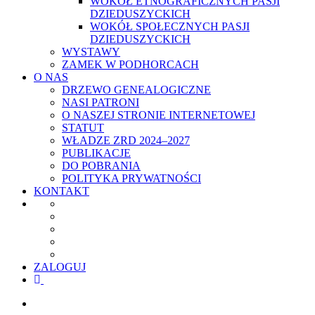
WOKÓŁ ETNOGRAFICZNYCH PASJI
DZIEDUSZYCKICH
WOKÓŁ SPOŁECZNYCH PASJI
DZIEDUSZYCKICH
WYSTAWY
ZAMEK W PODHORCACH
O NAS
DRZEWO GENEALOGICZNE
NASI PATRONI
O NASZEJ STRONIE INTERNETOWEJ
STATUT
WŁADZE ZRD 2024–2027
PUBLIKACJE
DO POBRANIA
POLITYKA PRYWATNOŚCI
KONTAKT
ZALOGUJ
facebook
youtube
szukaj