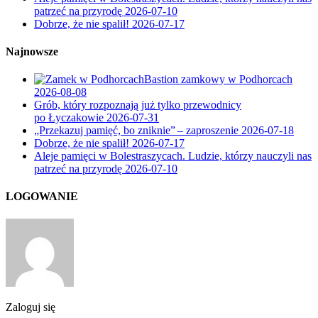
patrzeć na przyrodę
2026-07-10
Dobrze, że nie spalił!
2026-07-17
Najnowsze
Bastion zamkowy w Podhorcach
2026-08-08
Grób, który rozpoznają już tylko przewodnicy
po Łyczakowie
2026-07-31
„Przekazuj pamięć, bo zniknie” – zaproszenie
2026-07-18
Dobrze, że nie spalił!
2026-07-17
Aleje pamięci w Bolestraszycach. Ludzie, którzy nauczyli nas
patrzeć na przyrodę
2026-07-10
LOGOWANIE
Zaloguj się