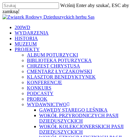
Skip
Wciśnij Enter aby szukać, ESC aby
to
zamknąć
main
Zamknij
content
szukaj
Menu
200WD
WYDARZENIA
HISTORIA
MUZEUM
PROJEKTY
ALBUM POTURZYCKI
BIBLIOTEKA POTURZYCKA
CHRZEST CHRYSTUSA
CMENTARZ ŁYCZAKOWSKI
KLASZTOR BENEDYKTYNEK
KONFERENCJE
KONKURS
PODCASTY
PROROK
WYDAWNICTWO
GAWĘDY STAREGO LEŚNIKA
WOKÓŁ PRZYRODNICZYCH PASJI
DZIEDUSZYCKICH
WOKÓŁ KOLEKCJONERSKICH PASJI
DZIEDUSZYCKICH