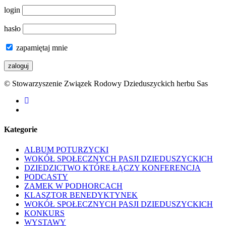
login
hasło
zapamiętaj mnie
© Stowarzyszenie Związek Rodowy Dzieduszyckich herbu Sas
facebook
youtube
Kategorie
ALBUM POTURZYCKI
WOKÓŁ SPOŁECZNYCH PASJI DZIEDUSZYCKICH
DZIEDZICTWO KTÓRE ŁĄCZY KONFERENCJA
PODCASTY
ZAMEK W PODHORCACH
KLASZTOR BENEDYKTYNEK
WOKÓŁ SPOŁECZNYCH PASJI DZIEDUSZYCKICH
KONKURS
WYSTAWY