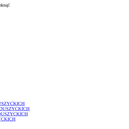
mknąć
USZYCKICH
EDUSZYCKICH
DUSZYCKICH
YCKICH