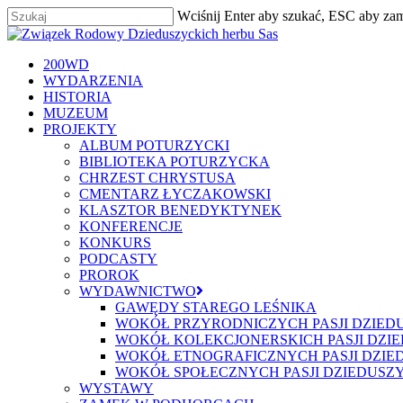
Skip
Wciśnij Enter aby szukać, ESC aby za
to
Zamknij
main
content
szukaj
Menu
200WD
WYDARZENIA
HISTORIA
MUZEUM
PROJEKTY
ALBUM POTURZYCKI
BIBLIOTEKA POTURZYCKA
CHRZEST CHRYSTUSA
CMENTARZ ŁYCZAKOWSKI
KLASZTOR BENEDYKTYNEK
KONFERENCJE
KONKURS
PODCASTY
PROROK
WYDAWNICTWO
GAWĘDY STAREGO LEŚNIKA
WOKÓŁ PRZYRODNICZYCH PASJI DZIED
WOKÓŁ KOLEKCJONERSKICH PASJI DZI
WOKÓŁ ETNOGRAFICZNYCH PASJI DZIE
WOKÓŁ SPOŁECZNYCH PASJI DZIEDUSZ
WYSTAWY