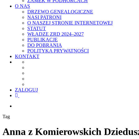
ZAMEK W PODHORCACH
O NAS
DRZEWO GENEALOGICZNE
NASI PATRONI
O NASZEJ STRONIE INTERNETOWEJ
STATUT
WŁADZE ZRD 2024–2027
PUBLIKACJE
DO POBRANIA
POLITYKA PRYWATNOŚCI
KONTAKT
ZALOGUJ
facebook
youtube
szukaj
Tag
Anna z Komierowskich Dziedusz