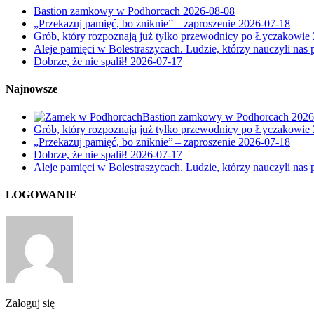
Bastion zamkowy w Podhorcach
2026-08-08
„Przekazuj pamięć, bo zniknie” – zaproszenie
2026-07-18
Grób, który rozpoznają już tylko przewodnicy po Łyczakowie
Aleje pamięci w Bolestraszycach. Ludzie, którzy nauczyli nas 
Dobrze, że nie spalił!
2026-07-17
Najnowsze
Bastion zamkowy w Podhorcach
2026
Grób, który rozpoznają już tylko przewodnicy po Łyczakowie
„Przekazuj pamięć, bo zniknie” – zaproszenie
2026-07-18
Dobrze, że nie spalił!
2026-07-17
Aleje pamięci w Bolestraszycach. Ludzie, którzy nauczyli nas 
LOGOWANIE
Zaloguj się