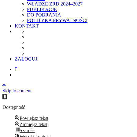
WŁADZE ZRD 2024–2027
PUBLIKACJE
DO POBRANIA
POLITYKA PRYWATNOŚCI
KONTAKT
ZALOGUJ
Skip to content
Open
toolbar
Dostępność
Powiększ tekst
Zmniejsz tekst
Szarość
Wysoki kontrast