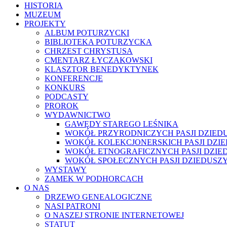
HISTORIA
MUZEUM
PROJEKTY
ALBUM POTURZYCKI
BIBLIOTEKA POTURZYCKA
CHRZEST CHRYSTUSA
CMENTARZ ŁYCZAKOWSKI
KLASZTOR BENEDYKTYNEK
KONFERENCJE
KONKURS
PODCASTY
PROROK
WYDAWNICTWO
GAWĘDY STAREGO LEŚNIKA
WOKÓŁ PRZYRODNICZYCH PASJI DZIED
WOKÓŁ KOLEKCJONERSKICH PASJI DZI
WOKÓŁ ETNOGRAFICZNYCH PASJI DZIE
WOKÓŁ SPOŁECZNYCH PASJI DZIEDUSZ
WYSTAWY
ZAMEK W PODHORCACH
O NAS
DRZEWO GENEALOGICZNE
NASI PATRONI
O NASZEJ STRONIE INTERNETOWEJ
STATUT