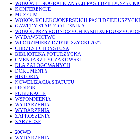
WOKÓŁ ETNOGRAFICZNYCH PASJI DZIEDUSZYCKI
KONFERENCJE
MUZEUM
WOKÓŁ KOLEKCJONERSKICH PASJI DZIEDUSZYCK
GAWĘDY STAREGO LEŚNIKA
WOKÓŁ PRZYRODNICZYCH PASJI DZIEDUSZYCKIC
WYDAWNICTWO
WŁODZIMIERZ DZIEDUSZYCKI 2025
CHRZEST CHRYSTUSA
BIBLIOTEKA POTURZYCKA
CMENTARZ ŁYCZAKOWSKI
DLA ZALOGOWANYCH
DOKUMENTY
HISTORIA
NOWELIZACJA STATUTU
PROROK
PUBLIKACJE
WSPOMNIENIA
WYDARZENIA
WYDARZENIA
ZAPROSZENIA
ZARZECZE
Close
200WD
Menu
WYDARZENIA