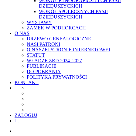
WOKÓŁ ETNOGRAFICZNYCH PASJI
DZIEDUSZYCKICH
WOKÓŁ SPOŁECZNYCH PASJI
DZIEDUSZYCKICH
WYSTAWY
ZAMEK W PODHORCACH
O NAS
DRZEWO GENEALOGICZNE
NASI PATRONI
O NASZEJ STRONIE INTERNETOWEJ
STATUT
WŁADZE ZRD 2024–2027
PUBLIKACJE
DO POBRANIA
POLITYKA PRYWATNOŚCI
KONTAKT
ZALOGUJ
facebook
youtube
szukaj