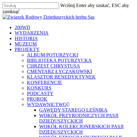
Skip
Wciśnij Enter aby szukać, ESC aby
to
Close
zamknąć
main
Zamknij
Menu
content
szukaj
Menu
200WD
WYDARZENIA
HISTORIA
MUZEUM
PROJEKTY
ALBUM POTURZYCKI
BIBLIOTEKA POTURZYCKA
CHRZEST CHRYSTUSA
CMENTARZ ŁYCZAKOWSKI
KLASZTOR BENEDYKTYNEK
KONFERENCJE
KONKURS
PODCASTY
PROROK
WYDAWNICTWO
GAWĘDY STAREGO LEŚNIKA
WOKÓŁ PRZYRODNICZYCH PASJI
DZIEDUSZYCKICH
WOKÓŁ KOLEKCJONERSKICH PASJI
DZIEDUSZYCKICH