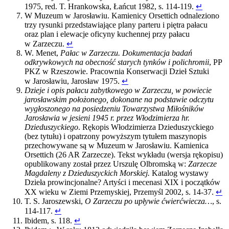
1975, red. T. Hrankowska, Łańcut 1982, s. 114-119.
↵
W Muzeum w Jarosławiu. Kamienicy Orsettich odnaleziono
trzy rysunki przedstawiające plany parteru i piętra pałacu
oraz plan i elewacje oficyny kuchennej przy pałacu
w Zarzeczu.
↵
W. Menet,
Pałac w Zarzeczu. Dokumentacja badań
odkrywkowych na obecność starych tynków i polichromii
, PP
PKZ w Rzeszowie. Pracownia Konserwacji Dzieł Sztuki
w Jarosławiu, Jarosław 1975.
↵
Dzieje i opis pałacu zabytkowego w Zarzeczu, w powiecie
jarosławskim położonego, dokonane na podstawie odczytu
wygłoszonego na posiedzeniu Towarzystwa Miłośników
Jarosławia w jesieni 1945 r. przez Włodzimierza hr.
Dzieduszyckiego
. Rękopis Włodzimierza Dzieduszyckiego
(bez tytułu) i opatrzony powyższym tytułem maszynopis
przechowywane są w Muzeum w Jarosławiu. Kamienica
Orsettich (26 AR Zarzecze). Tekst wykładu (wersja rękopisu)
opublikowany został przez Urszulę Olbromską w:
Zarzecze
Magdaleny z Dzieduszyckich Morskiej.
Katalog wystawy
Dzieła prowincjonalne? Artyści i mecenasi XIX i początków
XX wieku w Ziemi Przemyskiej, Przemyśl 2002, s. 14-37.
↵
T. S. Jaroszewski,
O Zarzeczu po upływie ćwierćwiecza…
, s.
114-117.
↵
Ibidem, s. 118.
↵