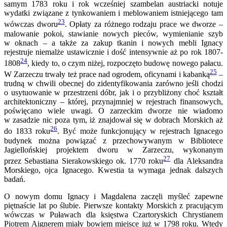
samym 1783 roku i rok wcześniej szambelan austriacki notuje
wydatki związane z tynkowaniem i meblowaniem istniejącego tam
23
wówczas dworu
. Opłaty za różnego rodzaju prace we dworze –
malowanie pokoi, stawianie nowych pieców, wymienianie szyb
w oknach – a także za zakup tkanin i nowych mebli Ignacy
rejestruje niemalże ustawicznie i dość intensywnie aż po rok 1807-
24
1808
, kiedy to, o czym niżej, rozpoczęto budowę nowego pałacu.
25
W Zarzeczu trwały też prace nad ogrodem, oficynami i kabanką
–
trudną w chwili obecnej do zidentyfikowania zarówno jeśli chodzi
o usytuowanie w przestrzeni dóbr, jak i o przybliżony choć kształt
architektoniczny – której, przynajmniej w rejestrach finansowych,
poświęcano wiele uwagi. O zarzeckim dworze nie wiadomo
w zasadzie nic poza tym, iż znajdował się w dobrach Morskich aż
26
do 1833 roku
. Być może funkcjonujący w rejestrach Ignacego
budynek można powiązać z przechowywanym w Bibliotece
Jagiellońskiej projektem dworu w Zarzeczu, wykonanym
27
przez Sebastiana Sierakowskiego ok. 1770 roku
dla Aleksandra
Morskiego, ojca Ignacego. Kwestia ta wymaga jednak dalszych
badań.
O nowym domu Ignacy i Magdalena zaczęli myśleć zapewne
piętnaście lat po ślubie. Pierwsze kontakty Morskich z pracującym
wówczas w Puławach dla księstwa Czartoryskich Chrystianem
Piotrem Aignerem miały bowiem miejsce już w 1798 roku. Wtedy