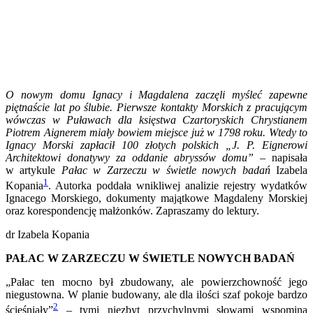
O nowym domu Ignacy i Magdalena zaczęli myśleć zapewne
piętnaście lat po ślubie. Pierwsze kontakty Morskich z pracującym
wówczas w Puławach dla księstwa Czartoryskich Chr
ystianem
Piotrem Aignerem miały bowiem miejsce już w 1798 roku. Wtedy to
Ignacy Morski zapłacił 100 złotych polskich „J. P. Eignerowi
Architektowi donatywy za oddanie abryssów domu” –
napisała
w artykule
Pałac w Zarzeczu w świetle nowych badań
Izabela
1
Kopania
. Autorka poddała wnikliwej analizie rejestry wydatków
Ignacego Morskiego, dokumenty majątkowe Magdaleny Morskiej
oraz korespondencję małżonków. Zapraszamy do lektury.
dr Izabela Kopania
PAŁAC W ZARZECZU W ŚWIETLE NOWYCH BADAŃ
„Pałac ten mocno był zbudowany, ale powierzchowność jego
niegustowna. W planie budowany, ale dla ilości szaf pokoje bardzo
2
ścieśniały”
– tymi niezbyt przychylnymi słowami wspomina