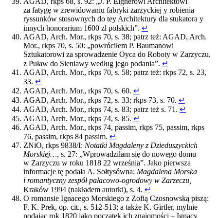
AGAD, rkps 68, s. 92: „J. P. Eignerowi Architektowi
za fatygę w zrewidowaniu fabryki zarzyckiej y robienia
ryssunków stosownych do tey Architektury dla stukatora y
innych honorarium 1600 zł polskich”.
↵
AGAD, Arch. Mor., rkps 70, s. 38; patrz też: AGAD, Arch.
Mor., rkps 70, s. 50: „powróciłem P. Baumanowi
Sztukatorowi za sprowadzenie Oyca do Roboty w Zarzyczu,
z Puław do Sieniawy według jego podania”.
↵
AGAD, Arch. Mor., rkps 70, s. 58; patrz też: rkps 72, s. 23,
33.
↵
AGAD, Arch. Mor., rkps 70, s. 60.
↵
AGAD, Arch. Mor., rkps 72, s. 33; rkps 73, s. 70.
↵
AGAD, Arch. Mor., rkps 74, s. 83; patrz też s. 71.
↵
AGAD, Arch. Mor., rkps 74, s. 85.
↵
AGAD, Arch. Mor., rkps 74, passim, rkps 75, passim, rkps
76, passim, rkps 84 passim.
↵
ZNiO, rkps 9838/I:
Notatki Magdaleny z Dzieduszyckich
Morskiej…,
s. 27: „Wprowadziłam się do nowego domu
w Zarzyczu w roku 1818 22 września”. Jako pierwsza
informacje tę podała A. Sołtysówna:
Magdalena Morska
i romantyczny zespół pałacowo-ogrodowy w Zarzeczu,
Kraków 1994 (nakładem autorki), s. 4.
↵
O romansie Ignacego Morskiego z Zofią Czosnowską piszą:
F. K. Prek, op. cit., s. 512-513; a także K. Girtler, mylnie
podając rok 1820 jako początek ich znajomości – Ignacy