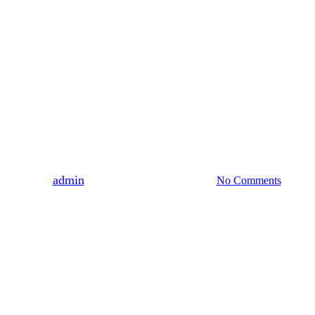
MUZEUM
HISTORIA
ZARZECZE
Za co zapłacił Ignacy Morski?
Dr Izabela Kopania – Pałac
w Zarzeczu w świetle nowych
badań
By
admin
2020-02-09
25 kwietnia, 2023
No Comments