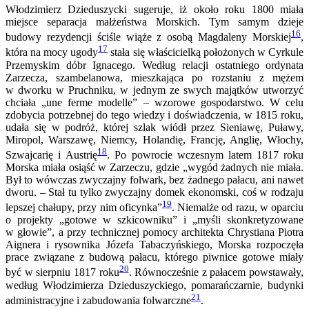
Włodzimierz Dzieduszycki sugeruje, iż około roku 1800 miała
miejsce separacja małżeństwa Morskich. Tym samym dzieje
16
budowy rezydencji ściśle wiąże z osobą Magdaleny Morskiej
,
17
która na mocy ugody
stała się właścicielką położonych w Cyrkule
Przemyskim dóbr Ignacego. Według relacji ostatniego ordynata
Zarzecza, szambelanowa, mieszkająca po rozstaniu z mężem
w dworku w Pruchniku, w jednym ze swych majątków utworzyć
chciała „une ferme modelle” – wzorowe gospodarstwo. W celu
zdobycia potrzebnej do tego wiedzy i doświadczenia, w 1815 roku,
udała się w podróż, której szlak wiódł przez Sieniawę, Puławy,
Miropol, Warszawę, Niemcy, Holandię, Francję, Anglię, Włochy,
18
Szwajcarię i Austrię
. Po powrocie wczesnym latem 1817 roku
Morska miała osiąść w Zarzeczu, gdzie „wygód żadnych nie miała.
Był to wówczas zwyczajny folwark, bez żadnego pałacu, ani nawet
dworu. – Stał tu tylko zwyczajny domek ekonomski, coś w rodzaju
19
lepszej chałupy, przy nim oficynka”
. Niemalże od razu, w oparciu
o projekty „gotowe w szkicowniku” i „myśli skonkretyzowane
w głowie”, a przy technicznej pomocy architekta Chrystiana Piotra
Aignera i rysownika Józefa Tabaczyńskiego, Morska rozpoczęła
prace związane z budową pałacu, którego piwnice gotowe miały
20
być w sierpniu 1817 roku
. Równocześnie z pałacem powstawały,
według Włodzimierza Dzieduszyckiego, pomarańczarnie, budynki
21
administracyjne i zabudowania folwarczne
.