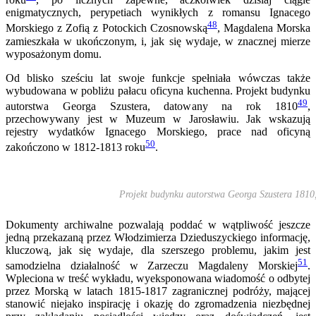
enigmatycznych, perypetiach wynikłych z romansu Ignacego
48
Morskiego z Zofią z Potockich Czosnowską
, Magdalena Morska
zamieszkała w ukończonym, i, jak się wydaje, w znacznej mierze
wyposażonym domu.
Od blisko sześciu lat swoje funkcje spełniała wówczas także
wybudowana w pobliżu pałacu oficyna kuchenna. Projekt budynku
49
autorstwa Georga Szustera, datowany na rok 1810
,
przechowywany jest w Muzeum w Jarosławiu. Jak wskazują
rejestry wydatków Ignacego Morskiego, prace nad oficyną
50
zakończono w 1812-1813 roku
.
Projekt budynku autorstwa Georga Szustera 181
Dokumenty archiwalne pozwalają poddać w wątpliwość jeszcze
jedną przekazaną przez Włodzimierza Dzieduszyckiego informację,
kluczową, jak się wydaje, dla szerszego problemu, jakim jest
51
samodzielna działalność w Zarzeczu Magdaleny Morskiej
.
Wpleciona w treść wykładu, wyeksponowana wiadomość o odbytej
przez Morską w latach 1815-1817 zagranicznej podróży, mającej
stanowić niejako inspirację i okazję do zgromadzenia niezbędnej