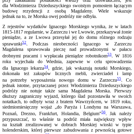
przy zakładaniu posiadłości wiedzy oraz doświadczeń, jest
dla Włodzimierza Dzieduszyckiego swoistym pomostem łączącym
budowę rezydencji z osobą Magdaleny. Wiele wskazuje
jednak na to, że Morska owej podróży nie odbyła.
Z rejestrów wydatków Ignacego Morskiego wynika, że w latach
1815-1817 regularnie, w Zarzeczu i we Lwowie, przekazywał żonie
pieniądze, a ze Lwowa przesyłał jej do domu różnego rodzaju
52
sprawunki
. Podczas nieobecności Ignacego w Zarzeczu
Magdalena sprawowała pieczę nad prowadzonymi w pałacu
53
drobnymi pracami i wypłacała pieniądze robotnikom
. W 1816
roku wyjechała do Wiednia, zapewne w celu sprowadzenia
54
dla Ignacego lekarza
, gdzie, jak wskazują notatki Morskiego,
dokonała też zakupów licznych mebli, zwierciadeł i lamp
55
na potrzeby wyposażenia nowego domu w Zarzeczu
. Co
jednak istotne, przytaczanej przez Włodzimierza Dzieduszyckiego
podróży nie notuje także sama Magdalena Morska. Pierwszy
dłuższy zagraniczny wyjazd, którego ślad pozostawiła w swoich
notatkach, to odbyty wraz z bratem Wawrzyńcem, w 1819 roku,
siedmiomiesięczny wojaż „do Paryża i Londynu na Warszawa,
56
Poznań, Drezno, Frankfurt, Holandia, Belgium”
. Jak należy
przypuszczać, to właśnie ta podróż miała największy wpływ
na kształt zrealizowanej w dobrach Morskiej wioski w typie
holenderskim, której pierwsze zabudowania z pewnością gotowe