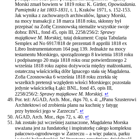
Morski zmarł bowiem w 1819 roku: K. Girtler,
Opowiadania.
Pamiętniki z lat 1803-1831
, t. 1, Kraków 1971, s. 152-153.
Jak wynika z zachowanych archiwaliów, Ignacy Morski,
na mocy transakcji z 18 marca 1818 roku, skłonny był
przepisać na Zofię Czosnowską niemalże wszystkie swoje
dobra: BNL, fond 45, opis III, 2258/256/2:
Sprawy
majątkowe M. Morskiej,
tutaj dokument: Copia Tabularia
Semplex ad No 6917/818 de prezentati 8 apprilii 1818 ex
Libro Instrumentatorum 164 pag 139. Jednakże na mocy
testamentu Morskiego, sporządzonego 8 kwietnia 1818 roku
i podpisanego 20 maja 1818 roku oraz potwierdzonego 2
września 1818 roku zapisu dożywocia między małżonkami,
ostateczną właścicielką dóbr Ignacego stała się Magdalena.
Zofia Czosnowska 6 września 1818 roku zrzekła się
wszelkich pretensji względem włości Morskiego; pozostała
jedynie właścicielką Łąki: BNL, fond 45, opis III,
2258/256/2:
Sprawy majątkowe M. Morskiej
.
↵
Por. też: AGAD, Arch. Mor., rkps 70, s. 4: „JPanu Szusterowi
Architektowi od zrobienia planu na kuchnię y fatygę
przy bytności jego w Zarzeczu”.
↵
AGAD, Arch. Mor., rkps 72, s. 40.
↵
Jak zostało już wcześniej zaznaczone, Magdalena Morska
uważana jest za fundatorkę i inspiratorkę całego kompleksu
pałacowo-ogrodowego w Zarzeczu – a więc pałacu, parku