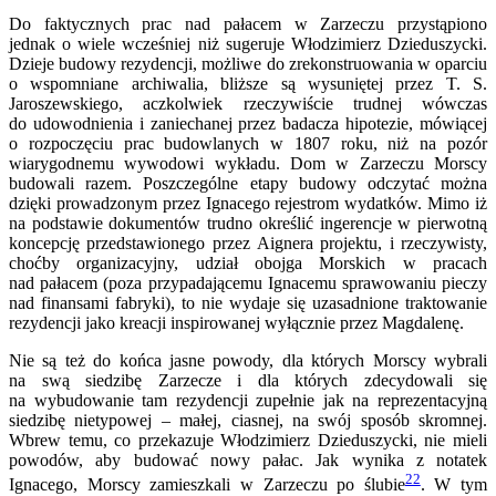
Do faktycznych prac nad pałacem w Zarzeczu przystąpiono
jednak o wiele wcześniej niż sugeruje Włodzimierz Dzieduszycki.
Dzieje budowy rezydencji, możliwe do zrekonstruowania w oparciu
o wspomniane archiwalia, bliższe są wysuniętej przez T. S.
Jaroszewskiego, aczkolwiek rzeczywiście trudnej wówczas
do udowodnienia i zaniechanej przez badacza hipotezie, mówiącej
o rozpoczęciu prac budowlanych w 1807 roku, niż na pozór
wiarygodnemu wywodowi wykładu. Dom w Zarzeczu Morscy
budowali razem. Poszczególne etapy budowy odczytać można
dzięki prowadzonym przez Ignacego rejestrom wydatków. Mimo iż
na podstawie dokumentów trudno określić ingerencje w pierwotną
koncepcję przedstawionego przez Aignera projektu, i rzeczywisty,
choćby organizacyjny, udział obojga Morskich w pracach
nad pałacem (poza przypadającemu Ignacemu sprawowaniu pieczy
nad finansami fabryki), to nie wydaje się uzasadnione traktowanie
rezydencji jako kreacji inspirowanej wyłącznie przez Magdalenę.
Nie są też do końca jasne powody, dla których Morscy wybrali
na swą siedzibę Zarzecze i dla których zdecydowali się
na wybudowanie tam rezydencji zupełnie jak na reprezentacyjną
siedzibę nietypowej – małej, ciasnej, na swój sposób skromnej.
Wbrew temu, co przekazuje Włodzimierz Dzieduszycki, nie mieli
powodów, aby budować nowy pałac. Jak wynika z notatek
22
Ignacego, Morscy zamieszkali w Zarzeczu po ślubie
. W tym