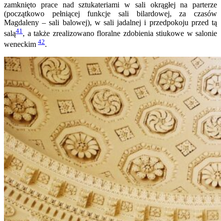
zamknięto prace nad sztukateriami w sali okrągłej na parterze
(początkowo pełniącej funkcje sali bilardowej, za czasów
Magdaleny – sali balowej), w sali jadalnej i przedpokoju przed tą
41
salą
, a także zrealizowano floralne zdobienia stiukowe w salonie
42
weneckim
.