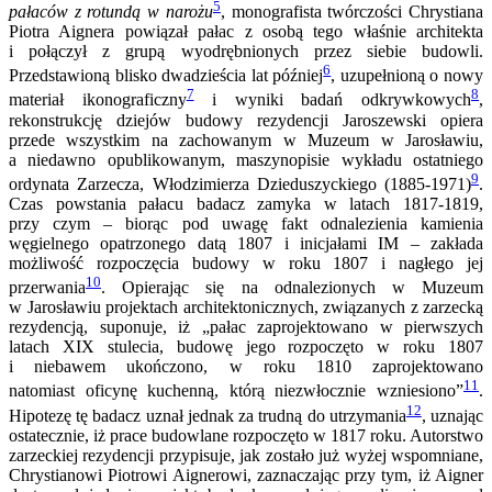
5
pałaców z rotundą w narożu
, monografista twórczości Chrystiana
Piotra Aignera powiązał pałac z osobą tego właśnie architekta
i połączył z grupą wyodrębnionych przez siebie budowli.
6
Przedstawioną blisko dwadzieścia lat później
, uzupełnioną o nowy
7
8
materiał ikonograficzny
i wyniki badań odkrywkowych
,
rekonstrukcję dziejów budowy rezydencji Jaroszewski opiera
przede wszystkim na zachowanym w Muzeum w Jarosławiu,
a niedawno opublikowanym, maszynopisie wykładu ostatniego
9
ordynata Zarzecza, Włodzimierza Dzieduszyckiego (1885-1971)
.
Czas powstania pałacu badacz zamyka w latach 1817-1819,
przy czym – biorąc pod uwagę fakt odnalezienia kamienia
węgielnego opatrzonego datą 1807 i inicjałami IM – zakłada
możliwość rozpoczęcia budowy w roku 1807 i nagłego jej
10
przerwania
. Opierając się na odnalezionych w Muzeum
w Jarosławiu projektach architektonicznych, związanych z zarzecką
rezydencją, suponuje, iż „pałac zaprojektowano w pierwszych
latach XIX stulecia, budowę jego rozpoczęto w roku 1807
i niebawem ukończono, w roku 1810 zaprojektowano
11
natomiast oficynę kuchenną, którą niezwłocznie wzniesiono”
.
12
Hipotezę tę badacz uznał jednak za trudną do utrzymania
, uznając
ostatecznie, iż prace budowlane rozpoczęto w 1817 roku. Autorstwo
zarzeckiej rezydencji przypisuje, jak zostało już wyżej wspomniane,
Chrystianowi Piotrowi Aignerowi, zaznaczając przy tym, iż Aigner