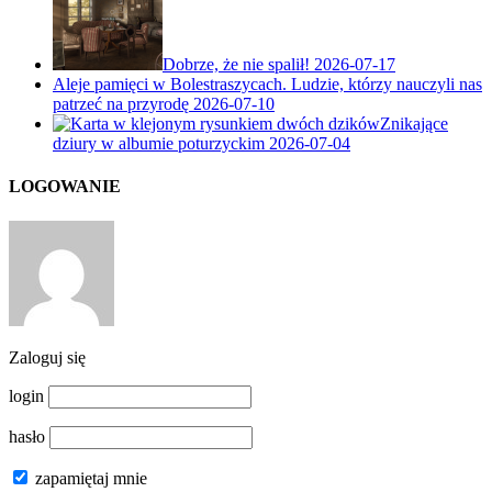
Dobrze, że nie spalił!
2026-07-17
Aleje pamięci w Bolestraszycach. Ludzie, którzy nauczyli nas
patrzeć na przyrodę
2026-07-10
Znikające
dziury w albumie poturzyckim
2026-07-04
LOGOWANIE
Zaloguj się
login
hasło
zapamiętaj mnie