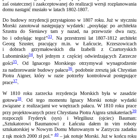
zaś ostatecznej i zaakceptowanej do realizacji wersji rozplanowania
domu nastąpić musiało w latach 1802-1807.
Do budowy rezydencji przystąpiono w 1807 roku. Już w styczniu
Morski zanotował następujący wydatek: „posyłając po architekta
Szustra do Sieniawy tam y nazad, na przewozie dwa razy,
33
bo i odsyłając tegoż”
. Na przestrzeni lat 1807-1812 architekt
Georg Szuster, pracujący m.in. w Łańcucie, Krzeszowicach
i dobrach grzymałowskich dla Izabelli z Czartoryskich
34
Lubomirskiej
, był jednym z częściej odwiedzających Zarzecze
35
gości
. Od Ignacego Morskiego otrzymywał wynagrodzenie
36
za nadzorowanie budowy pałacu
, podobnie zresztą jak Chrystian
Piotra Aigner, który w razie potrzeby kontrolował postępujące
37
prace
.
W 1810 roku zarzecka rezydencja Morskich była w zasadzie
38
gotowa
. Od tego momentu Ignacy Morski notuje wydatki
związane z realizacjami we wnętrzach pałacu. W 1810 roku prace
39
przy projektowanych przez Chrystiana Piotra Aignra sztukateriach
rozpoczęli Fryderyk (syn) i Wirgiliusz (ojciec) Bauman:
„Sztukatorowi Baumanowi z Łańcuta dałem in vim roboty
sztukatorskiej w Nowym Domu Murowanym w Zarzyczu zadatku
40
z rąk moich 2000 zł pol.”
– jak notuje Morski. Już w końcu roku