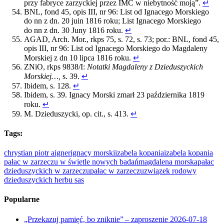
przy fabryce zarzyckiej przez IMĆ w niebytność moją”.
↵
BNL, fond 45, opis III, nr 96: List od Ignacego Morskiego
do nn z dn. 20 juin 1816 roku; List Ignacego Morskiego
do nn z dn. 30 Juny 1816 roku.
↵
AGAD, Arch. Mor., rkps 75, s. 72, s. 73; por.: BNL, fond 45,
opis III, nr 96: List od Ignacego Morskiego do Magdaleny
Morskiej z dn 10 lipca 1816 roku.
↵
ZNiO, rkps 9838/I:
Notatki Magdaleny z Dzieduszyckich
Morskiej…,
s. 39.
↵
Ibidem, s. 128.
↵
Ibidem, s. 39. Ignacy Morski zmarł 23 października 1819
roku.
↵
M. Dzieduszycki, op. cit., s. 413.
↵
Tags:
chrystian piotr aigner
ignacy morski
izabela kopania
izabela kopania
pałac w zarzeczu w świetle nowych badań
magdalena morska
pałac
dzieduszyckich w zarzeczu
pałac w zarzeczu
związek rodowy
dzieduszyckich herbu sas
Popularne
„Przekazuj pamięć, bo zniknie” – zaproszenie
2026-07-18