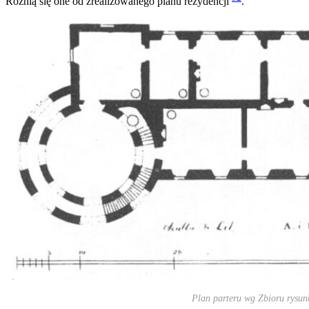
Różnią się one od zrealizowanego planu rezydencji
.
Plan parteru wg Zbioru rysu