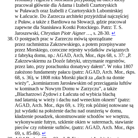
pracował głównie dla Adama i Izabeli Czartoryskich
w Puławach oraz Izabelli z Czartoryskich Lubomirskiej
w Łańcucie. Do Zarzecza architekt przyjeżdżał najczęściej
z Puław, a także z Bardiowa na Słowacji, gdzie pracował
zapewne dla Stanisława Kostki Potockiego. Patrz: T. S.
Jaroszewski,
Chrystian Piotr Aigner …
, s. 28-30.
↵
O postępach prac w Zarzeczu mówią sporządzane
przez rachmistrza Zakrzewskiego, a potem przepisywane
przez Morskiego, coroczne rejestry wydatków związanych
z fabryką domu, np.: AGAD, Arch, Mor., rkps 68, s. 37: „P.
Zakrzewskiemu za Dozór fabryki, utrzymanie regestrów,
przez lato, przy porachunku donatywy dałem”. W roku 1807
założono fundamenty pałacu (patrz: AGAD, Arch. Mor., rkps.
68, s. 36), w 1808 roku Morski płacił za „dach na domie
wieży”, „kominiarzom Jarosławskim od przeciągania luftów
w kominach w Nowym Domu w Zarzyczu”, a także
„Blacharzowi Żydowi z Łańcuta od wybicia blachą
nad latarnią w wieży i dachu nad weneckim oknem” (patrz:
AGAD, Arch. Mor., rkps 69, s. 19); rok później notowane są
już wydatki na położenie dachu nad oranżerią w domu,
kładzenie posadzek, skonstruowanie schodów we wnętrzu,
wykonywanie futryn, szklenie okien w suterenach, stawianie
pieców czy robienie sufitów, (patrz: AGAD, Arch. Mor., rkps
69, s. 85-86).
↵