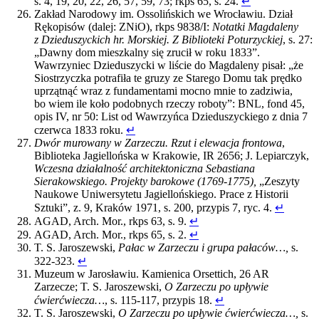
s. 4, 19, 20, 22, 26, 57, 59, 73; rkps 65, s. 24.
↵
Zakład Narodowy im. Ossolińskich we Wrocławiu. Dział
Rękopisów (dalej: ZNiO), rkps 9838/I:
Notatki Magdaleny
z Dzieduszyckich hr. Morskiej. Z Biblioteki Poturzyckiej
, s. 27:
„Dawny dom mieszkalny się zrucił w roku 1833”.
Wawrzyniec Dzieduszycki w liście do Magdaleny pisał: „że
Siostrzyczka potrafiła te gruzy ze Starego Domu tak prędko
uprzątnąć wraz z fundamentami mocno mnie to zadziwia,
bo wiem ile koło podobnych rzeczy roboty”: BNL, fond 45,
opis IV, nr 50: List od Wawrzyńca Dzieduszyckiego z dnia 7
czerwca 1833 roku.
↵
Dwór murowany w Zarzeczu. Rzut i elewacja frontowa
,
Biblioteka Jagiellońska w Krakowie, IR 2656; J. Lepiarczyk,
Wczesna działalność architektoniczna Sebastiana
Sierakowskiego. Projekty barokowe (1769-1775),
„Zeszyty
Naukowe Uniwersytetu Jagiellońskiego. Prace z Historii
Sztuki”, z. 9, Kraków 1971, s. 200, przypis 7, ryc. 4.
↵
AGAD, Arch. Mor., rkps 63, s. 9.
↵
AGAD, Arch. Mor., rkps 65, s. 2.
↵
T. S. Jaroszewski,
Pałac w Zarzeczu i grupa pałaców…,
s.
322-323.
↵
Muzeum w Jarosławiu. Kamienica Orsettich, 26 AR
Zarzecze; T. S. Jaroszewski,
O Zarzeczu po upływie
ćwierćwiecza…
, s. 115-117, przypis 18.
↵
T. S. Jaroszewski,
O Zarzeczu po upływie ćwierćwiecza…,
s.