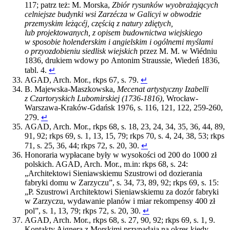
117; patrz też: M. Morska,
Zbiór rysunków wyobrażających
celniejsze budynki wsi Zarzécza w Galicyi w obwodzie
przemyskim leżącéj, częścią z natury zdiętych,
lub projektowanych, z opisem budownictwa wiejskiego
w sposobie holenderskim i angielskim i ogólnemi myślami
o przyozdobieniu siedlisk wiejskich
przez M. M. w Wiédniu
1836, drukiem wdowy po Antonim Straussie, Wiedeń 1836,
tabl. 4.
↵
AGAD, Arch. Mor., rkps 67, s. 79.
↵
B. Majewska-Maszkowska,
Mecenat artystyczny Izabelli
z Czartoryskich Lubomirskiej (1736-1816)
, Wrocław-
Warszawa-Kraków-Gdańsk 1976, s. 116, 121, 122, 259-260,
279.
↵
AGAD, Arch. Mor., rkps 68, s. 18, 23, 24, 34, 35, 36, 44, 89,
91, 92; rkps 69, s. 1, 13, 15, 79; rkps 70, s. 4, 24, 38, 53; rkps
71, s. 25, 36, 44; rkps 72, s. 20, 30.
↵
Honoraria wypłacane były w wysokości od 200 do 1000 zł
polskich. AGAD, Arch. Mor., m.in: rkps 68, s. 24:
„Architektowi Sieniawskiemu Szustrowi od dozierania
fabryki domu w Zarzyczu”, s. 34, 73, 89, 92; rkps 69, s. 15:
„P. Szustrowi Architektowi Sieniawskiemu za dozór fabryki
w Zarzyczu, wydawanie planów i miar rekompensy 400 zł
pol”, s. 1, 13, 79; rkps 72, s. 20, 30.
↵
AGAD, Arch. Mor., rkps 68, s. 27, 90, 92; rkps 69, s. 1, 9.
Kontakty Aignera z Morskimi przypadają na okres kiedy