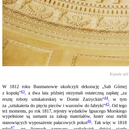
Kopuła sali
W 1812 roku Baumanowie ukończyli dekorację „Sali Górnej
43
z kopułą”
, a dwa lata później otrzymali ostateczną zapłatę „za
44
resztę roboty sztukatorskiej w Domie Zarzyckim”
, w tym
45
za „sztukateria do pięciu pieców i wazonów do fabryki”
. Od tego
też momentu, po rok 1817, rejestry wydatków Ignacego Morskiego
wypełnione są sumami za zakup materiałów, luster oraz mebli
46
stanowiących wyposażenie pałacowych pokoi
. Tak więc w 1818
47
roku
, po licznych zapewne, aczkolwiek dzisiaj ciągle