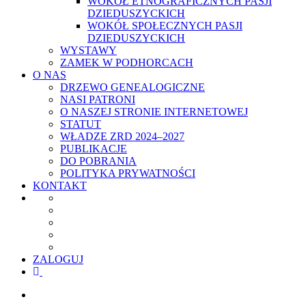
WOKÓŁ ETNOGRAFICZNYCH PASJI
DZIEDUSZYCKICH
WOKÓŁ SPOŁECZNYCH PASJI
DZIEDUSZYCKICH
WYSTAWY
ZAMEK W PODHORCACH
O NAS
DRZEWO GENEALOGICZNE
NASI PATRONI
O NASZEJ STRONIE INTERNETOWEJ
STATUT
WŁADZE ZRD 2024–2027
PUBLIKACJE
DO POBRANIA
POLITYKA PRYWATNOŚCI
KONTAKT
ZALOGUJ
facebook
youtube
szukaj