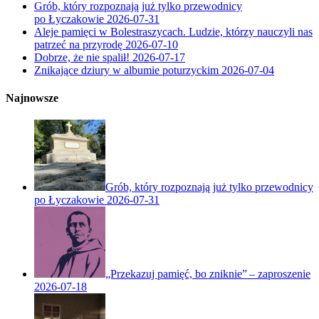
Grób, który rozpoznają już tylko przewodnicy
po Łyczakowie
2026-07-31
Aleje pamięci w Bolestraszycach. Ludzie, którzy nauczyli nas
patrzeć na przyrodę
2026-07-10
Dobrze, że nie spalił!
2026-07-17
Znikające dziury w albumie poturzyckim
2026-07-04
Najnowsze
Grób, który rozpoznają już tylko przewodnicy
po Łyczakowie
2026-07-31
„Przekazuj pamięć, bo zniknie” – zaproszenie
2026-07-18