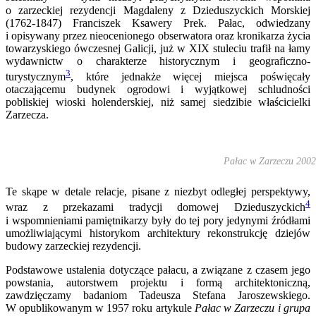
o zarzeckiej rezydencji Magdaleny z Dzieduszyckich Morskiej
(1762-1847) Franciszek Ksawery Prek. Pałac, odwiedzany
i opisywany przez nieocenionego obserwatora oraz kronikarza życia
towarzyskiego ówczesnej Galicji, już w XIX stuleciu trafił na łamy
wydawnictw o charakterze historycznym i geograficzno-
3
turystycznym
, które jednakże więcej miejsca poświęcały
otaczającemu budynek ogrodowi i wyjątkowej schludności
pobliskiej wioski holenderskiej, niż samej siedzibie właścicielki
Zarzecza.
Pałac w Zarzeczu 2002;
Te skąpe w detale relacje, pisane z niezbyt odległej perspektywy,
4
wraz z przekazami tradycji domowej Dzieduszyckich
i wspomnieniami pamiętnikarzy były do tej pory jedynymi źródłami
umożliwiającymi historykom architektury rekonstrukcję dziejów
budowy zarzeckiej rezydencji.
Podstawowe ustalenia dotyczące pałacu, a związane z czasem jego
powstania, autorstwem projektu i formą architektoniczną,
zawdzięczamy badaniom Tadeusza Stefana Jaroszewskiego.
W opublikowanym w 1957 roku artykule
Pałac w Zarzeczu i grupa