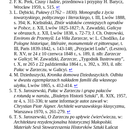
F. K. Prek,
Czasy i ludzie
, przedmowa i przypisy H. Barycz,
Wrocław 1959, s. 515.
↵
L. Dębicki,
Puławy (1762 – 1830). Monografia z życia
towarzyskiego, politycznego i literackiego
, t. III, Lwów 1888,
s. 394; K. Kielisiński,
Zbiór widoków cenniejszych ogrodów
w Polsce
, z. XII, Lwów 1825-1827; A. Zawadzki,
Galicya
w obrazach
, z. XII, Lwów 1838, s. 72-73; J. Ch. Ostrowski,
Environs de Przemyśl. La Villa Zarzecze
, w: L. Chodźko,
La
Pologne historique, littéraire, monumentale et pittoresque
, t.
III, Paris 1839-1842, s. 143-148; „Przyjaciel Ludu”, (Leszno),
R. XV, nr 24 z 10 czerwca 1848 r., s. 189, il. nlb:
Zarzecze
w Galicyi
; W. Zawadzki,
Zarzecze
, „Tygodnik Ilustrowany”,
t. X, nr 265 z 22 października 1864 r., s. 392, s. 393, il. nlb:
Pałac w Zarzeczu
, w Galicyi.
↵
M. Dzieduszycki,
Kronika domowa Dzieduszyckich. Odbita
w dwustu egzemplarzach nakładem familii dla własnego
użytku
, Lwów 1865, s. 412-414.
↵
T. S. Jaroszewski,
Pałac w Zarzeczu i grupa pałaców
z rotundą w narożu
, „Biuletyn Historii Sztuki”, R. XIX, 1957,
nr 4, s. 311-336; te same informacje autor zawarł w:
Chrystian Piotr Aigner. Architekt warszawskiego klasycyzmu
,
Warszawa 1970, s. 261-279.
↵
T. S. Jaroszewski,
O Zarzeczu po upływie ćwierćwiecza
, w:
Architektura rezydencjonalna historycznej Małopolski.
Materiały Sesji Stowarzyszenia Historyków Sztuki
Łańcut