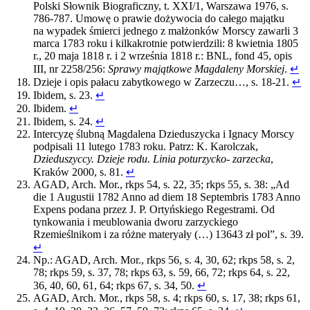
Polski Słownik Biograficzny, t. XXI/1, Warszawa 1976, s.
786-787. Umowę o prawie dożywocia do całego majątku
na wypadek śmierci jednego z małżonków Morscy zawarli 3
marca 1783 roku i kilkakrotnie potwierdzili: 8 kwietnia 1805
r., 20 maja 1818 r. i 2 września 1818 r.: BNL, fond 45, opis
III, nr 2258/256:
Sprawy majątkowe Magdaleny Morskiej
.
↵
Dzieje i opis pałacu zabytkowego w Zarzeczu…, s. 18-21.
↵
Ibidem, s. 23.
↵
Ibidem.
↵
Ibidem, s. 24.
↵
Intercyzę ślubną Magdalena Dzieduszycka i Ignacy Morscy
podpisali 11 lutego 1783 roku. Patrz: K. Karolczak,
Dzieduszyccy. Dzieje rodu. Linia poturzycko- zarzecka
,
Kraków 2000, s. 81.
↵
AGAD, Arch. Mor., rkps 54, s. 22, 35; rkps 55, s. 38: „Ad
die 1 Augustii 1782 Anno ad diem 18 Septembris 1783 Anno
Expens podana przez J. P. Ortyńskiego Regestrami. Od
tynkowania i meublowania dworu zarzyckiego
Rzemieślnikom i za różne materyały (…) 13643 zł pol”, s. 39.
↵
Np.: AGAD, Arch. Mor., rkps 56, s. 4, 30, 62; rkps 58, s. 2,
78; rkps 59, s. 37, 78; rkps 63, s. 59, 66, 72; rkps 64, s. 22,
36, 40, 60, 61, 64; rkps 67, s. 34, 50.
↵
AGAD, Arch. Mor., rkps 58, s. 4; rkps 60, s. 17, 38; rkps 61,