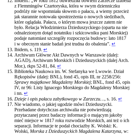
Ibidem.: „W roku 1812 odwiedziła bowiem Zarzecze Izabella
z Flemmingów Czartoryska, która w swym dzienniczku
podróży nie wspomniała słowem o pałacu, a wiemy przecież
jak starannie notowała spostrzeżenia o nowych siedzibach,
które oglądała. Pałacu, o którym mowa jeszcze zatem nie
było. Relacja Włodzimierza Dzieduszyckiego (oparta na nie
odnalezionym dotąd notatniku i szkicowniku pani Morskiej)
podaje natomiast szczegóły rozpoczęcia budowy: lato 1817
i w obecnym stanie badań jest trudna do obalenia”.
↵
Ibidem, s. 119.
↵
Archiwum Główne Akt Dawnych w Warszawie (dalej:
AGAD), Archiwum Morskich i Dzieduszyckich (dalej Arch.
Mor.), rkps 52-81, 84.
↵
Biblioteka Naukowa im. W. Stefanyka we Lwowie. Dział
Rękopisów (dalej: BNL), fond 45, opis III, nr 2258/256:
Sprawy majątkowe Magdaleny Morskiej
; BNL, fond 45, opis
IV, nr 96: Listy Ignacego Morskiego do Magdaleny Morskiej
i nn.
↵
Dzieje i opis pałacu zabytkowego w Zarzeczu…
, s. 16.
↵
Nie wiadomo, o jakiej ugodzie mówi Dzieduszycki.
Przebadane dotychczas archiwalia nie potwierdzają
przytaczanej przez badaczy informacji o mającym jakoby
mieć miejsce w 1817 roku rozwodzie Morskich, ani też o ich
separacji. Informacje te podał chociażby K. Wolski: K.
Wolski,
Morska z Dzieduszyckich Magdalena Katarzyna
, w: