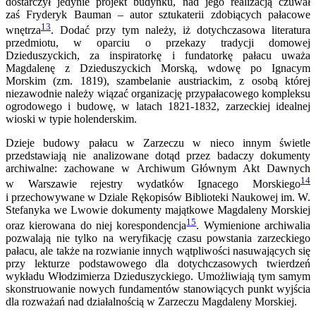
dostarczył jedynie projekt budynku, nad jego realizacją czuwał
zaś Fryderyk Bauman – autor sztukaterii zdobiących pałacowe
13
wnętrza
. Dodać przy tym należy, iż dotychczasowa literatura
przedmiotu, w oparciu o przekazy tradycji domowej
Dzieduszyckich, za inspiratorkę i fundatorkę pałacu uważa
Magdalenę z Dzieduszyckich Morską, wdowę po Ignacym
Morskim (zm. 1819), szambelanie austriackim, z osobą której
niezawodnie należy wiązać organizację przypałacowego kompleksu
ogrodowego i budowę, w latach 1821-1832, zarzeckiej idealnej
wioski w typie holenderskim.
Dzieje budowy pałacu w Zarzeczu w nieco innym świetle
przedstawiają nie analizowane dotąd przez badaczy dokumenty
archiwalne: zachowane w Archiwum Głównym Akt Dawnych
14
w Warszawie rejestry wydatków Ignacego Morskiego
i przechowywane w Dziale Rękopisów Biblioteki Naukowej im. W.
Stefanyka we Lwowie dokumenty majątkowe Magdaleny Morskiej
15
oraz kierowana do niej korespondencja
. Wymienione archiwalia
pozwalają nie tylko na weryfikację czasu powstania zarzeckiego
pałacu, ale także na rozwianie innych wątpliwości nasuwających się
przy lekturze podstawowego dla dotychczasowych twierdzeń
wykładu Włodzimierza Dzieduszyckiego. Umożliwiają tym samym
skonstruowanie nowych fundamentów stanowiących punkt wyjścia
dla rozważań nad działalnością w Zarzeczu Magdaleny Morskiej.