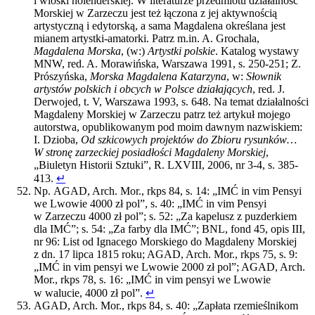
i wioski holenderskiej. W literaturze przedmiotu działalność
Morskiej w Zarzeczu jest też łączona z jej aktywnością
artystyczną i edytorską, a sama Magdalena określana jest
mianem artystki-amatorki. Patrz m.in. A. Grochala,
Magdalena Morska
, (w:)
Artystki polskie
. Katalog wystawy
MNW, red. A. Morawińska, Warszawa 1991, s. 250-251; Z.
Prószyńska,
Morska Magdalena Katarzyna
, w:
Słownik
artystów polskich i obcych w Polsce działających
, red. J.
Derwojed, t. V, Warszawa 1993, s. 648. Na temat działalności
Magdaleny Morskiej w Zarzeczu patrz też artykuł mojego
autorstwa, opublikowanym pod moim dawnym nazwiskiem:
I. Dzioba,
Od szkicowych projektów do Zbioru rysunków…
W stronę zarzeckiej posiadłości Magdaleny Morskiej
,
„Biuletyn Historii Sztuki”, R. LXVIII, 2006, nr 3-4, s. 385-
413.
↵
Np. AGAD, Arch. Mor., rkps 84, s. 14: „IMĆ in vim Pensyi
we Lwowie 4000 zł pol”, s. 40: „IMĆ in vim Pensyi
w Zarzeczu 4000 zł pol”; s. 52: „Za kapelusz z puzderkiem
dla IMĆ”; s. 54: „Za farby dla IMĆ”; BNL, fond 45, opis III,
nr 96: List od Ignacego Morskiego do Magdaleny Morskiej
z dn. 17 lipca 1815 roku; AGAD, Arch. Mor., rkps 75, s. 9:
„IMĆ in vim pensyi we Lwowie 2000 zł pol”; AGAD, Arch.
Mor., rkps 78, s. 16: „IMĆ in vim pensyi we Lwowie
w walucie, 4000 zł pol”.
↵
AGAD, Arch. Mor., rkps 84, s. 40: „Zapłata rzemieślnikom