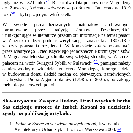
57
były już w 1821 roku
. Blisko dwa lata po powrocie Magdaleny
do Zarzecza, którego wówczas – po śmierci Ignacego w 1819
58
roku
– była już jedyną właścicielką.
W świetle przeanalizowanych materiałów archiwalnych
ugruntowane przez tradycję domową Dzieduszyckich
i funkcjonujące w literaturze przedmiotu informacje na temat pałacu
w Zarzeczu należy poddać weryfikacji, uznając lata 1807-1812
za czas powstania rezydencji. W kontekście zaś zanotowanych
przez Maurycego Dzieduszyckiego jednoznacznie brzmiących słów,
iż Magdalena Morska „ozdobiła swą wiejską siedzibę w Zarzeczu
59
pałacem na wzór Świątyni Sybilli w Puławach”
, pamiętać należy
o niezawodnym wkładzie Ignacego Morskiego, którego udział
w budowaniu domu śledzić można od pierwszych, zamówionych
u Chrystiana Piotra Aignera planów (1798 r. i 1802 r.), po zakupy
mebli do pałacowych pokoi.
Stowarzyszenie Związek Rodowy Dzieduszyckich herbu
Sas dziękuje autorce dr Izabeli Kopani za udzielenie
zgody na publikację artykułu.
Pałac w Zarzeczu w świetle nowych badań
, Kwartalnik
Architektury i Urbanistyki, T.53, z.3, Warszawa 2008.
↵