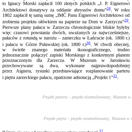
to Ignacy Morski zapłacił 100 złotych polskich „J. P. Eignerowi
28
Architektowi donatywy za oddanie abryssów domu”
. W roku
1802 zapłacił tę samą sumę „IMĆ Panu Eignerowi Architektowi od
29
zrobienia projektu ołówkiem na papierze na Dom w Zarzyczu”
.
Pierwsze plany pałacu w Zarzeczu chronologicznie bliskie byłyby
więc czasowi powstania dwóch, uważanych za najwcześniejsze,
pałaców z rotundą w narożu – zameczku w Łańcucie (ok. 1800 r.)
30
i pałacu w Górze Puławskiej (ok. 1800 r.)
. W chwili obecnej,
w świetle znanego materiału ikonograficznego, trudno
jednoznacznie połączyć zapiski Morskiego z konkretnym planem
przeznaczonym dla Zarzecza. W Muzeum w Jarosławiu
przechowywane są dwa, wykonane najprawdopodobniej
przez Aignera, rysunki przedstawiające rozplanowanie parteru
31
i piętra zarzeckiego pałacu, opatrzone adnotacją „Projekt 1”
.
Projekt parteru – projekt niezrealizowany; Muzeum w 
Projekt piętra – projekt niezrealizowany; Muzeum w 
32