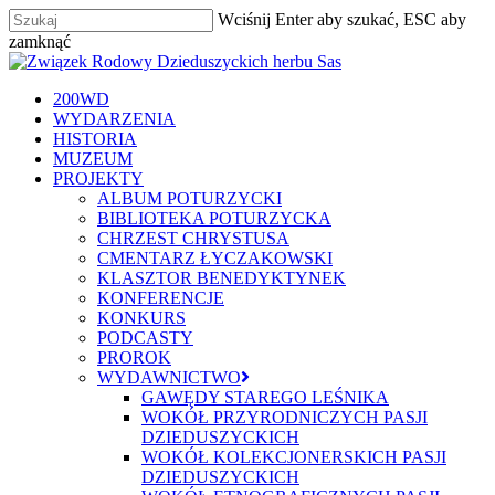
Skip
Wciśnij Enter aby szukać, ESC aby
to
zamknąć
main
Zamknij
content
szukaj
Menu
200WD
WYDARZENIA
HISTORIA
MUZEUM
PROJEKTY
ALBUM POTURZYCKI
BIBLIOTEKA POTURZYCKA
CHRZEST CHRYSTUSA
CMENTARZ ŁYCZAKOWSKI
KLASZTOR BENEDYKTYNEK
KONFERENCJE
KONKURS
PODCASTY
PROROK
WYDAWNICTWO
GAWĘDY STAREGO LEŚNIKA
WOKÓŁ PRZYRODNICZYCH PASJI
DZIEDUSZYCKICH
WOKÓŁ KOLEKCJONERSKICH PASJI
DZIEDUSZYCKICH