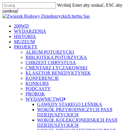
Skip
Wciśnij Enter aby szukać, ESC aby
to
zamknąć
main
Zamknij
content
szukaj
Menu
200WD
WYDARZENIA
HISTORIA
MUZEUM
PROJEKTY
ALBUM POTURZYCKI
BIBLIOTEKA POTURZYCKA
CHRZEST CHRYSTUSA
CMENTARZ ŁYCZAKOWSKI
KLASZTOR BENEDYKTYNEK
KONFERENCJE
KONKURS
PODCASTY
PROROK
WYDAWNICTWO
GAWĘDY STAREGO LEŚNIKA
WOKÓŁ PRZYRODNICZYCH PASJI
DZIEDUSZYCKICH
WOKÓŁ KOLEKCJONERSKICH PASJI
DZIEDUSZYCKICH