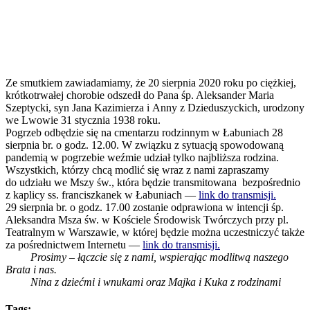
Ze smutkiem zawiadamiamy, że 20 sierpnia 2020 roku po ciężkiej,
krótkotrwałej chorobie odszedł do Pana śp. Aleksander Maria
Szeptycki, syn Jana Kazimierza i Anny z Dzieduszyckich, urodzony
we Lwowie 31 stycznia 1938 roku.
Pogrzeb odbędzie się na cmentarzu rodzinnym w Łabuniach 28
sierpnia br. o godz. 12.00. W związku z sytuacją spowodowaną
pandemią w pogrzebie weźmie udział tylko najbliższa rodzina.
Wszystkich, którzy chcą modlić się wraz z nami zapraszamy
do udziału we Mszy św., która będzie transmitowana bezpośrednio
z kaplicy ss. franciszkanek w Łabuniach —
link do transmisji.
29 sierpnia br. o godz. 17.00 zostanie odprawiona w intencji śp.
Aleksandra Msza św. w Kościele Środowisk Twórczych przy pl.
Teatralnym w Warszawie, w której będzie można uczestniczyć także
za pośrednictwem Internetu —
link do transmisji.
Prosimy – łączcie się z nami, wspierając modlitwą naszego
Brata i nas.
Nina z dziećmi i wnukami oraz Majka i Kuka z rodzinami
Tags: