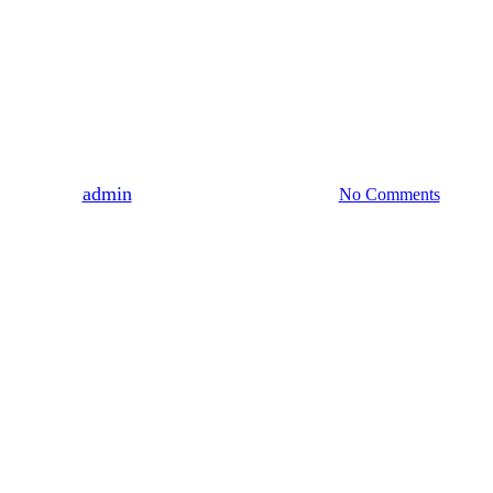
WYDARZENIA
Odszedł śp. Aleksander Maria
Szeptycki
By
admin
2020-08-21
19 kwietnia, 2022
No Comments