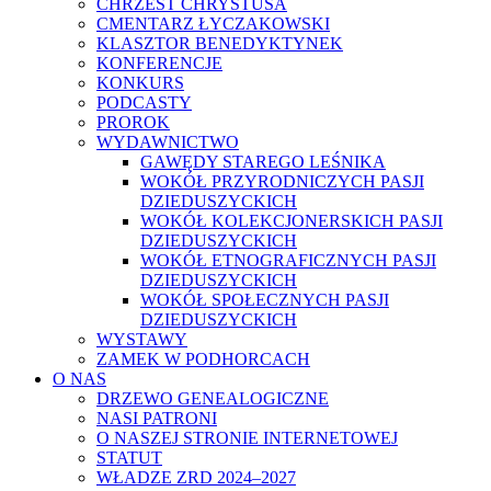
CHRZEST CHRYSTUSA
CMENTARZ ŁYCZAKOWSKI
KLASZTOR BENEDYKTYNEK
KONFERENCJE
KONKURS
PODCASTY
PROROK
WYDAWNICTWO
GAWĘDY STAREGO LEŚNIKA
WOKÓŁ PRZYRODNICZYCH PASJI
DZIEDUSZYCKICH
WOKÓŁ KOLEKCJONERSKICH PASJI
DZIEDUSZYCKICH
WOKÓŁ ETNOGRAFICZNYCH PASJI
DZIEDUSZYCKICH
WOKÓŁ SPOŁECZNYCH PASJI
DZIEDUSZYCKICH
WYSTAWY
ZAMEK W PODHORCACH
O NAS
DRZEWO GENEALOGICZNE
NASI PATRONI
O NASZEJ STRONIE INTERNETOWEJ
STATUT
WŁADZE ZRD 2024–2027