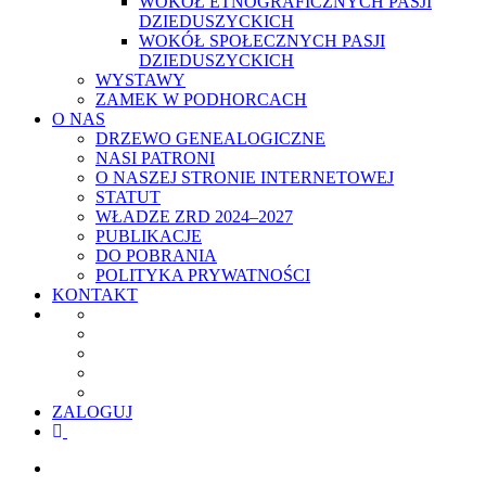
WOKÓŁ ETNOGRAFICZNYCH PASJI
DZIEDUSZYCKICH
WOKÓŁ SPOŁECZNYCH PASJI
DZIEDUSZYCKICH
WYSTAWY
ZAMEK W PODHORCACH
O NAS
DRZEWO GENEALOGICZNE
NASI PATRONI
O NASZEJ STRONIE INTERNETOWEJ
STATUT
WŁADZE ZRD 2024–2027
PUBLIKACJE
DO POBRANIA
POLITYKA PRYWATNOŚCI
KONTAKT
ZALOGUJ
facebook
youtube
szukaj