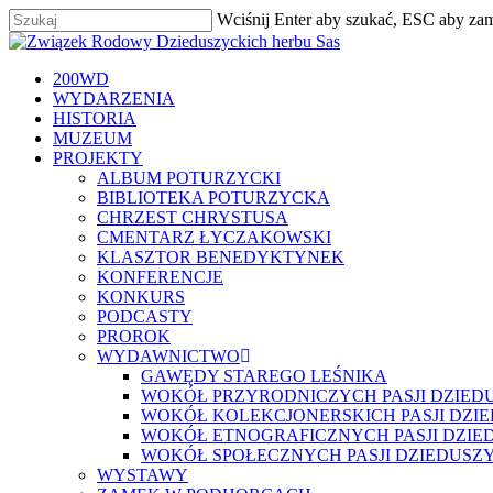
Skip
Wciśnij Enter aby szukać, ESC aby za
to
Zamknij
main
content
szukaj
Menu
200WD
WYDARZENIA
HISTORIA
MUZEUM
PROJEKTY
ALBUM POTURZYCKI
BIBLIOTEKA POTURZYCKA
CHRZEST CHRYSTUSA
CMENTARZ ŁYCZAKOWSKI
KLASZTOR BENEDYKTYNEK
KONFERENCJE
KONKURS
PODCASTY
PROROK
WYDAWNICTWO
GAWĘDY STAREGO LEŚNIKA
WOKÓŁ PRZYRODNICZYCH PASJI DZIED
WOKÓŁ KOLEKCJONERSKICH PASJI DZI
WOKÓŁ ETNOGRAFICZNYCH PASJI DZIE
WOKÓŁ SPOŁECZNYCH PASJI DZIEDUSZ
WYSTAWY