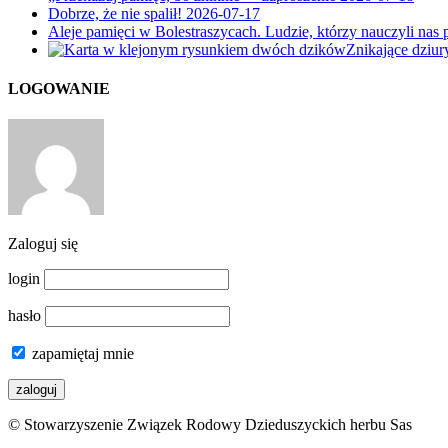
Dobrze, że nie spalił!
2026-07-17
Aleje pamięci w Bolestraszycach. Ludzie, którzy nauczyli nas 
Znikające dziu
LOGOWANIE
Zaloguj się
login
hasło
zapamiętaj mnie
© Stowarzyszenie Związek Rodowy Dzieduszyckich herbu Sas