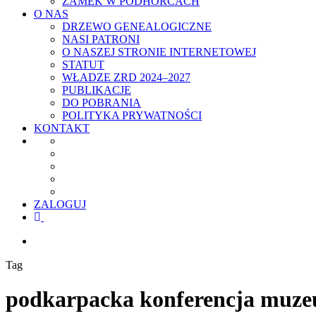
ZAMEK W PODHORCACH
O NAS
DRZEWO GENEALOGICZNE
NASI PATRONI
O NASZEJ STRONIE INTERNETOWEJ
STATUT
WŁADZE ZRD 2024–2027
PUBLIKACJE
DO POBRANIA
POLITYKA PRYWATNOŚCI
KONTAKT
ZALOGUJ
facebook
youtube
szukaj
Tag
podkarpacka konferencja muzeu