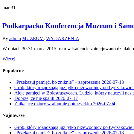
mar
31
Podkarpacka Konferencja Muzeum i Samo
By
admin
MUZEUM
,
WYDARZENIA
W dniach 30-31 marca 2015 roku w Łańcucie zainicjowano działalno
Więcej
Popularne
„Przekazuj pamięć, bo zniknie” – zaproszenie
2026-07-18
Grób, który rozpoznają już tylko przewodnicy po Łyczakowie
Aleje pamięci w Bolestraszycach. Ludzie, którzy nauczyli nas 
Dobrze, że nie spalił!
2026-07-17
Znikające dziury w albumie poturzyckim
2026-07-04
Najnowsze
Grób, który rozpoznają już tylko przewodnicy po Łyczakowie
„Przekazuj pamięć, bo zniknie” – zaproszenie
2026-07-18