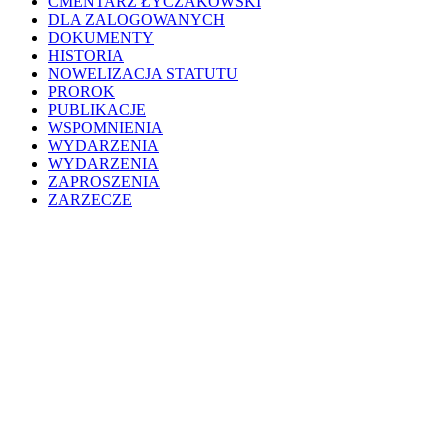
CMENTARZ ŁYCZAKOWSKI
DLA ZALOGOWANYCH
DOKUMENTY
HISTORIA
NOWELIZACJA STATUTU
PROROK
PUBLIKACJE
WSPOMNIENIA
WYDARZENIA
WYDARZENIA
ZAPROSZENIA
ZARZECZE
Close
200WD
Menu
WYDARZENIA
HISTORIA
MUZEUM
PROJEKTY
ALBUM POTURZYCKI
BIBLIOTEKA POTURZYCKA
CHRZEST CHRYSTUSA
CMENTARZ ŁYCZAKOWSKI
KLASZTOR BENEDYKTYNEK
KONFERENCJE
KONKURS