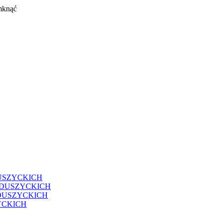
mknąć
USZYCKICH
EDUSZYCKICH
DUSZYCKICH
YCKICH