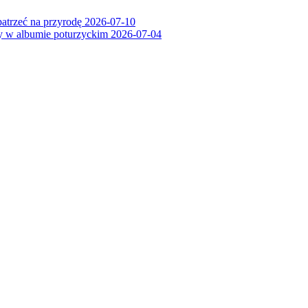
patrzeć na przyrodę
2026-07-10
ry w albumie poturzyckim
2026-07-04