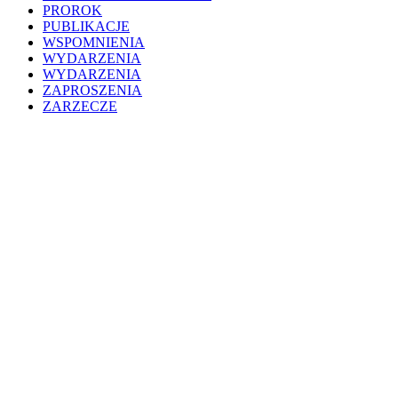
PROROK
PUBLIKACJE
WSPOMNIENIA
WYDARZENIA
WYDARZENIA
ZAPROSZENIA
ZARZECZE
Close
200WD
Menu
WYDARZENIA
HISTORIA
MUZEUM
PROJEKTY
ALBUM POTURZYCKI
BIBLIOTEKA POTURZYCKA
CHRZEST CHRYSTUSA
CMENTARZ ŁYCZAKOWSKI
KLASZTOR BENEDYKTYNEK
KONFERENCJE
KONKURS
PODCASTY
PROROK
WYDAWNICTWO
GAWĘDY STAREGO LEŚNI
WOKÓŁ PRZYRODNICZYCH 