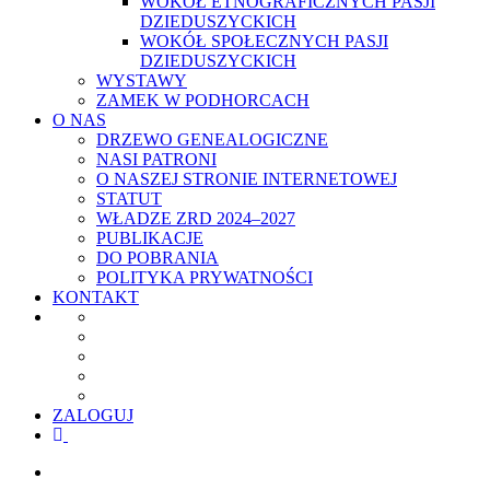
WOKÓŁ ETNOGRAFICZNYCH PASJI
DZIEDUSZYCKICH
WOKÓŁ SPOŁECZNYCH PASJI
DZIEDUSZYCKICH
WYSTAWY
ZAMEK W PODHORCACH
O NAS
DRZEWO GENEALOGICZNE
NASI PATRONI
O NASZEJ STRONIE INTERNETOWEJ
STATUT
WŁADZE ZRD 2024–2027
PUBLIKACJE
DO POBRANIA
POLITYKA PRYWATNOŚCI
KONTAKT
ZALOGUJ
facebook
youtube
szukaj