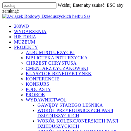
Skip
Wciśnij Enter aby szukać, ESC aby
to
zamknąć
main
Zamknij
content
szukaj
Menu
200WD
WYDARZENIA
HISTORIA
MUZEUM
PROJEKTY
ALBUM POTURZYCKI
BIBLIOTEKA POTURZYCKA
CHRZEST CHRYSTUSA
CMENTARZ ŁYCZAKOWSKI
KLASZTOR BENEDYKTYNEK
KONFERENCJE
KONKURS
PODCASTY
PROROK
WYDAWNICTWO
GAWĘDY STAREGO LEŚNIKA
WOKÓŁ PRZYRODNICZYCH PASJI
DZIEDUSZYCKICH
WOKÓŁ KOLEKCJONERSKICH PASJI
DZIEDUSZYCKICH