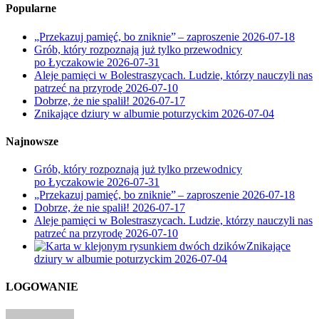
Popularne
„Przekazuj pamięć, bo zniknie” – zaproszenie
2026-07-18
Grób, który rozpoznają już tylko przewodnicy
po Łyczakowie
2026-07-31
Aleje pamięci w Bolestraszycach. Ludzie, którzy nauczyli nas
patrzeć na przyrodę
2026-07-10
Dobrze, że nie spalił!
2026-07-17
Znikające dziury w albumie poturzyckim
2026-07-04
Najnowsze
Grób, który rozpoznają już tylko przewodnicy
po Łyczakowie
2026-07-31
„Przekazuj pamięć, bo zniknie” – zaproszenie
2026-07-18
Dobrze, że nie spalił!
2026-07-17
Aleje pamięci w Bolestraszycach. Ludzie, którzy nauczyli nas
patrzeć na przyrodę
2026-07-10
Znikające
dziury w albumie poturzyckim
2026-07-04
LOGOWANIE