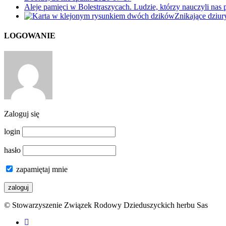
Aleje pamięci w Bolestraszycach. Ludzie, którzy nauczyli nas 
Znikające dziu
LOGOWANIE
Zaloguj się
login
hasło
zapamiętaj mnie
© Stowarzyszenie Związek Rodowy Dzieduszyckich herbu Sas
facebook