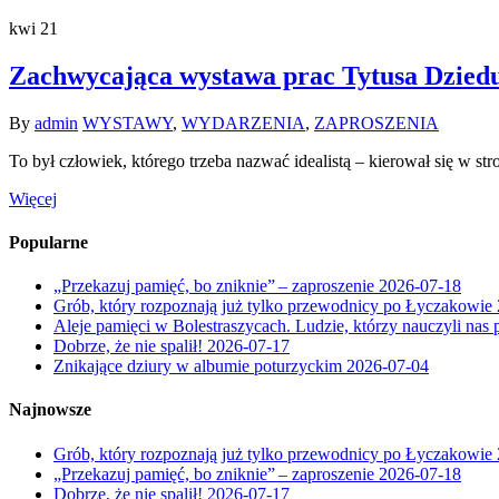
kwi
21
Zachwycająca wystawa prac Tytusa Dziedus
By
admin
WYSTAWY
,
WYDARZENIA
,
ZAPROSZENIA
To był człowiek, którego trzeba nazwać idealistą – kierował się w st
Więcej
Popularne
„Przekazuj pamięć, bo zniknie” – zaproszenie
2026-07-18
Grób, który rozpoznają już tylko przewodnicy po Łyczakowie
Aleje pamięci w Bolestraszycach. Ludzie, którzy nauczyli nas 
Dobrze, że nie spalił!
2026-07-17
Znikające dziury w albumie poturzyckim
2026-07-04
Najnowsze
Grób, który rozpoznają już tylko przewodnicy po Łyczakowie
„Przekazuj pamięć, bo zniknie” – zaproszenie
2026-07-18
Dobrze, że nie spalił!
2026-07-17