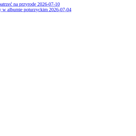
patrzeć na przyrodę
2026-07-10
ry w albumie poturzyckim
2026-07-04