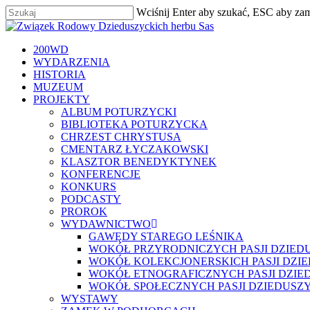
Skip
Wciśnij Enter aby szukać, ESC aby za
to
Zamknij
main
content
szukaj
Menu
200WD
WYDARZENIA
HISTORIA
MUZEUM
PROJEKTY
ALBUM POTURZYCKI
BIBLIOTEKA POTURZYCKA
CHRZEST CHRYSTUSA
CMENTARZ ŁYCZAKOWSKI
KLASZTOR BENEDYKTYNEK
KONFERENCJE
KONKURS
PODCASTY
PROROK
WYDAWNICTWO
GAWĘDY STAREGO LEŚNIKA
WOKÓŁ PRZYRODNICZYCH PASJI DZIED
WOKÓŁ KOLEKCJONERSKICH PASJI DZI
WOKÓŁ ETNOGRAFICZNYCH PASJI DZIE
WOKÓŁ SPOŁECZNYCH PASJI DZIEDUSZ
WYSTAWY