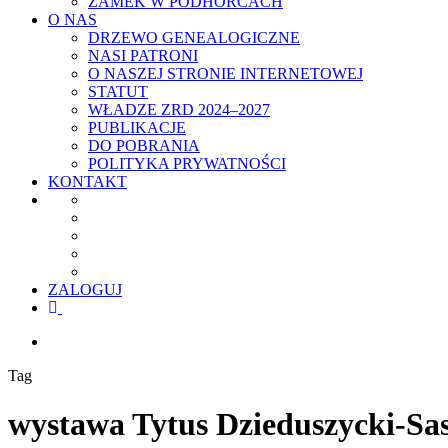
ZAMEK W PODHORCACH
O NAS
DRZEWO GENEALOGICZNE
NASI PATRONI
O NASZEJ STRONIE INTERNETOWEJ
STATUT
WŁADZE ZRD 2024–2027
PUBLIKACJE
DO POBRANIA
POLITYKA PRYWATNOŚCI
KONTAKT
ZALOGUJ
facebook
youtube
szukaj
Tag
wystawa Tytus Dzieduszycki-Sas