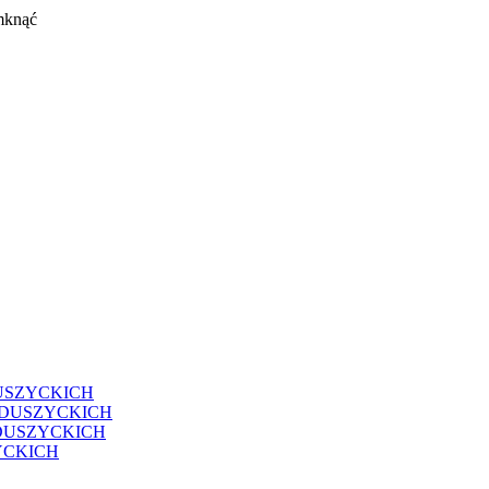
mknąć
USZYCKICH
EDUSZYCKICH
DUSZYCKICH
YCKICH