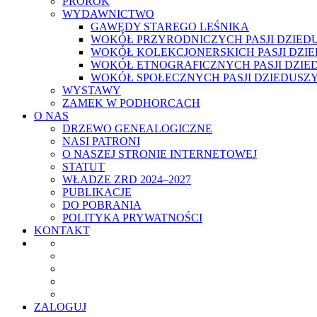
PROROK
WYDAWNICTWO
GAWĘDY STAREGO LEŚNIKA
WOKÓŁ PRZYRODNICZYCH PASJI DZIED
WOKÓŁ KOLEKCJONERSKICH PASJI DZI
WOKÓŁ ETNOGRAFICZNYCH PASJI DZIE
WOKÓŁ SPOŁECZNYCH PASJI DZIEDUSZ
WYSTAWY
ZAMEK W PODHORCACH
O NAS
DRZEWO GENEALOGICZNE
NASI PATRONI
O NASZEJ STRONIE INTERNETOWEJ
STATUT
WŁADZE ZRD 2024–2027
PUBLIKACJE
DO POBRANIA
POLITYKA PRYWATNOŚCI
KONTAKT
ZALOGUJ