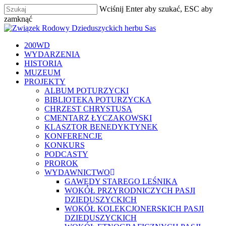
Skip
Wciśnij Enter aby szukać, ESC aby
to
zamknąć
main
Zamknij
content
szukaj
Menu
200WD
WYDARZENIA
HISTORIA
MUZEUM
PROJEKTY
ALBUM POTURZYCKI
BIBLIOTEKA POTURZYCKA
CHRZEST CHRYSTUSA
CMENTARZ ŁYCZAKOWSKI
KLASZTOR BENEDYKTYNEK
KONFERENCJE
KONKURS
PODCASTY
PROROK
WYDAWNICTWO
GAWĘDY STAREGO LEŚNIKA
WOKÓŁ PRZYRODNICZYCH PASJI
DZIEDUSZYCKICH
WOKÓŁ KOLEKCJONERSKICH PASJI
DZIEDUSZYCKICH