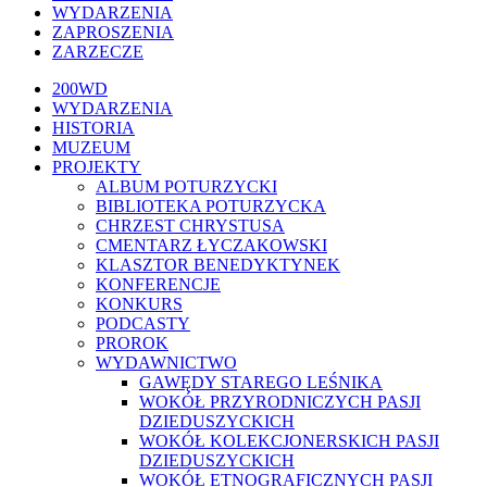
WYDARZENIA
ZAPROSZENIA
ZARZECZE
Close
200WD
Menu
WYDARZENIA
HISTORIA
MUZEUM
PROJEKTY
ALBUM POTURZYCKI
BIBLIOTEKA POTURZYCKA
CHRZEST CHRYSTUSA
CMENTARZ ŁYCZAKOWSKI
KLASZTOR BENEDYKTYNEK
KONFERENCJE
KONKURS
PODCASTY
PROROK
WYDAWNICTWO
GAWĘDY STAREGO LEŚNIKA
WOKÓŁ PRZYRODNICZYCH PASJI
DZIEDUSZYCKICH
WOKÓŁ KOLEKCJONERSKICH PASJI
DZIEDUSZYCKICH
WOKÓŁ ETNOGRAFICZNYCH PASJI