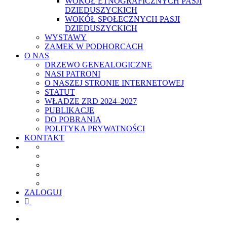
WOKÓŁ ETNOGRAFICZNYCH PASJI
DZIEDUSZYCKICH
WOKÓŁ SPOŁECZNYCH PASJI
DZIEDUSZYCKICH
WYSTAWY
ZAMEK W PODHORCACH
O NAS
DRZEWO GENEALOGICZNE
NASI PATRONI
O NASZEJ STRONIE INTERNETOWEJ
STATUT
WŁADZE ZRD 2024–2027
PUBLIKACJE
DO POBRANIA
POLITYKA PRYWATNOŚCI
KONTAKT
ZALOGUJ
facebook
youtube
szukaj