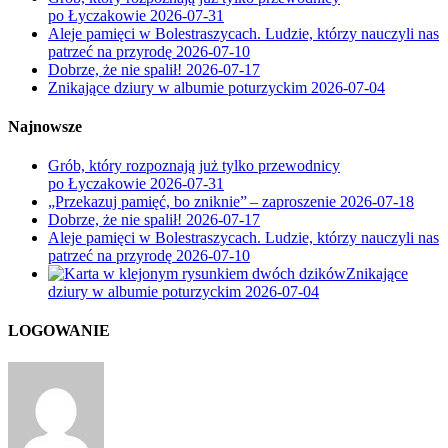
po Łyczakowie
2026-07-31
Aleje pamięci w Bolestraszycach. Ludzie, którzy nauczyli nas
patrzeć na przyrodę
2026-07-10
Dobrze, że nie spalił!
2026-07-17
Znikające dziury w albumie poturzyckim
2026-07-04
Najnowsze
Grób, który rozpoznają już tylko przewodnicy
po Łyczakowie
2026-07-31
„Przekazuj pamięć, bo zniknie” – zaproszenie
2026-07-18
Dobrze, że nie spalił!
2026-07-17
Aleje pamięci w Bolestraszycach. Ludzie, którzy nauczyli nas
patrzeć na przyrodę
2026-07-10
Znikające
dziury w albumie poturzyckim
2026-07-04
LOGOWANIE