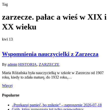
Tag
zarzecze. pałac a wieś w XIX i
XX wieku
kwi
13
Wspomnienia nauczycielki z Zarzecza
By
admin
HISTORIA
,
ZARZECZE
Maria Różańska była nauczycielką w szkole w Zarzeczu od 1907
roku, kiedy to zdała maturę, do 1932 roku,…
Więcej
Popularne
„Przekazuj pamięć, bo zniknie” – zaproszenie
2026-07-18
Grób, który rozpoznają już tylko przewodnicy