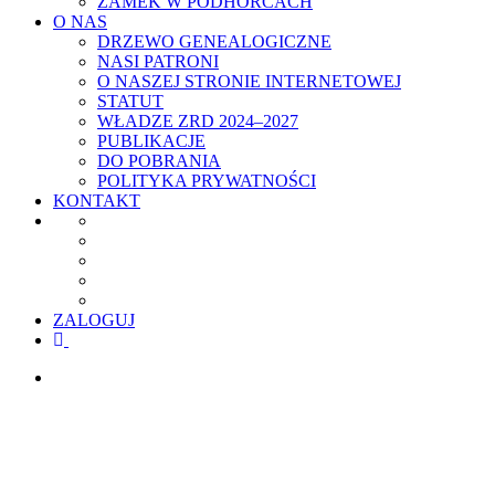
ZAMEK W PODHORCACH
O NAS
DRZEWO GENEALOGICZNE
NASI PATRONI
O NASZEJ STRONIE INTERNETOWEJ
STATUT
WŁADZE ZRD 2024–2027
PUBLIKACJE
DO POBRANIA
POLITYKA PRYWATNOŚCI
KONTAKT
ZALOGUJ
facebook
youtube
szukaj
S