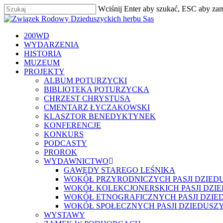
Skip
Wciśnij Enter aby szukać, ESC aby za
to
Zamknij
main
content
szukaj
Menu
200WD
WYDARZENIA
HISTORIA
MUZEUM
PROJEKTY
ALBUM POTURZYCKI
BIBLIOTEKA POTURZYCKA
CHRZEST CHRYSTUSA
CMENTARZ ŁYCZAKOWSKI
KLASZTOR BENEDYKTYNEK
KONFERENCJE
KONKURS
PODCASTY
PROROK
WYDAWNICTWO
GAWĘDY STAREGO LEŚNIKA
WOKÓŁ PRZYRODNICZYCH PASJI DZIED
WOKÓŁ KOLEKCJONERSKICH PASJI DZI
WOKÓŁ ETNOGRAFICZNYCH PASJI DZIE
WOKÓŁ SPOŁECZNYCH PASJI DZIEDUSZ
WYSTAWY