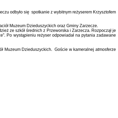
zeczu odbyło się
spotkanie z wybitnym reżyserem Krzysztofem
jaciół Muzeum Dzieduszyckich oraz Gminy Zarzecze.
zież ze szkół średnich z Przeworska i Zarzecza. Rozpoczął je
óże”. Po wystąpieniu reżyser odpowiadał na pytania zadawane
aciół Muzeum Dzieduszyckich. Goście w kameralnej atmosferze