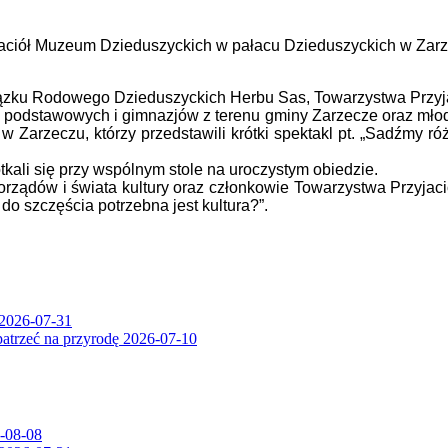
yjaciół Muzeum Dzieduszyckich w pałacu Dzieduszyckich w Zar
wiązku Rodowego Dzieduszyckich Herbu Sas, Towarzystwa Przy
ół podstawowych i gimnazjów z terenu gminy Zarzecze oraz młod
 Zarzeczu, którzy przedstawili krótki spektakl pt. „Sadźmy r
kali się przy wspólnym stole na uroczystym obiedzie.
amorządów i świata kultury oraz członkowie Towarzystwa Przyj
o szczęścia potrzebna jest kultura?”.
2026-07-31
patrzeć na przyrodę
2026-07-10
-08-08