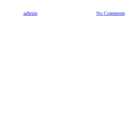
By
admin
2010-09-23
19 kwietnia, 2022
No Comments