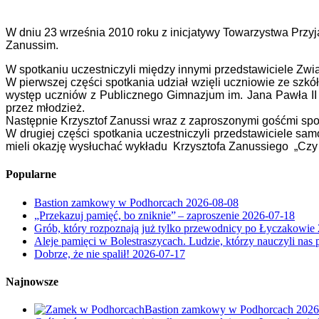
W dniu 23 września 2010 roku z inicjatywy Towarzystwa Prz
Zanussim
.
W spotkaniu uczestniczyli między innymi przedstawiciele Z
W pierwszej części spotkania udział wzięli uczniowie ze szk
występ uczniów z Publicznego Gimnazjum im. Jana Pawła II w
przez młodzież.
Następnie Krzysztof Zanussi wraz z zaproszonymi gośćmi spot
W drugiej części spotkania uczestniczyli przedstawiciele s
mieli okazję wysłuchać wykładu Krzysztofa Zanussiego „Czy d
Popularne
Bastion zamkowy w Podhorcach
2026-08-08
„Przekazuj pamięć, bo zniknie” – zaproszenie
2026-07-18
Grób, który rozpoznają już tylko przewodnicy po Łyczakowie
Aleje pamięci w Bolestraszycach. Ludzie, którzy nauczyli nas 
Dobrze, że nie spalił!
2026-07-17
Najnowsze
Bastion zamkowy w Podhorcach
2026