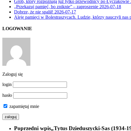
Grób, który rozpoznają już tylko przewodnicy po Łyczakowie
„Przekazuj pamięć, bo zniknie” – zaproszenie
2026-07-18
Dobrze, że nie spalił!
2026-07-17
Aleje pamięci w Bolestraszycach. Ludzie, którzy nauczyli nas 
LOGOWANIE
Zaloguj się
login
hasło
zapamiętaj mnie
Poprzedni wpis
„Tytus Dzieduszycki-Sas (1934-1