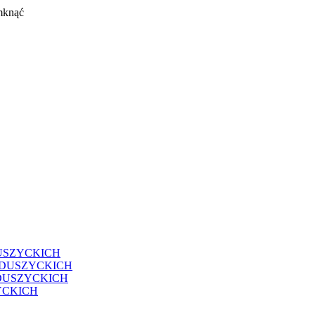
mknąć
USZYCKICH
EDUSZYCKICH
DUSZYCKICH
YCKICH