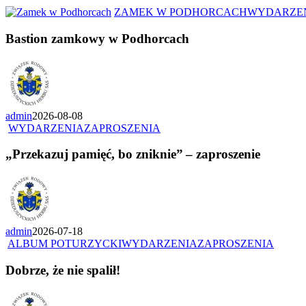
ZAMEK W PODHORCACH
WYDARZE
Bastion zamkowy w Podhorcach
admin
2026-08-08
WYDARZENIA
ZAPROSZENIA
„Przekazuj pamięć, bo zniknie” – zaproszenie
admin
2026-07-18
ALBUM POTURZYCKI
WYDARZENIA
ZAPROSZENIA
Dobrze, że nie spalił!