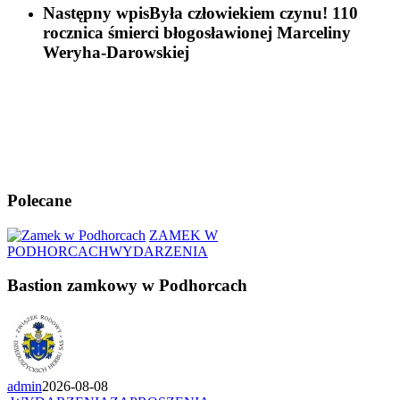
Następny wpis
Była człowiekiem czynu! 110
rocznica śmierci błogosławionej Marceliny
Weryha-Darowskiej
Polecane
ZAMEK W
PODHORCACH
WYDARZENIA
Bastion zamkowy w Podhorcach
admin
2026-08-08