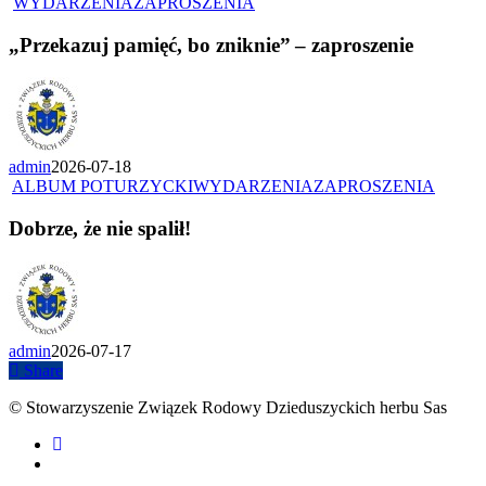
WYDARZENIA
ZAPROSZENIA
„Przekazuj pamięć, bo zniknie” – zaproszenie
admin
2026-07-18
ALBUM POTURZYCKI
WYDARZENIA
ZAPROSZENIA
Dobrze, że nie spalił!
admin
2026-07-17
Share
© Stowarzyszenie Związek Rodowy Dzieduszyckich herbu Sas
facebook
youtube