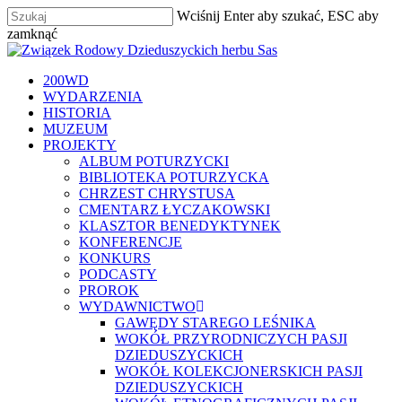
Skip
Wciśnij Enter aby szukać, ESC aby
to
zamknąć
main
Zamknij
content
szukaj
Menu
200WD
WYDARZENIA
HISTORIA
MUZEUM
PROJEKTY
ALBUM POTURZYCKI
BIBLIOTEKA POTURZYCKA
CHRZEST CHRYSTUSA
CMENTARZ ŁYCZAKOWSKI
KLASZTOR BENEDYKTYNEK
KONFERENCJE
KONKURS
PODCASTY
PROROK
WYDAWNICTWO
GAWĘDY STAREGO LEŚNIKA
WOKÓŁ PRZYRODNICZYCH PASJI
DZIEDUSZYCKICH
WOKÓŁ KOLEKCJONERSKICH PASJI
DZIEDUSZYCKICH