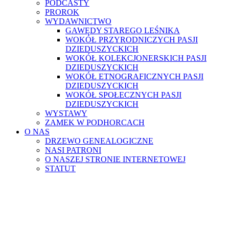
PODCASTY
PROROK
WYDAWNICTWO
GAWĘDY STAREGO LEŚNIKA
WOKÓŁ PRZYRODNICZYCH PASJI
DZIEDUSZYCKICH
WOKÓŁ KOLEKCJONERSKICH PASJI
DZIEDUSZYCKICH
WOKÓŁ ETNOGRAFICZNYCH PASJI
DZIEDUSZYCKICH
WOKÓŁ SPOŁECZNYCH PASJI
DZIEDUSZYCKICH
WYSTAWY
ZAMEK W PODHORCACH
O NAS
DRZEWO GENEALOGICZNE
NASI PATRONI
O NASZEJ STRONIE INTERNETOWEJ
STATUT
WŁADZE ZRD 2024–2027
PUBLIKACJE
DO POBRANIA
POLITYKA PRYWATNOŚCI
KONTAKT