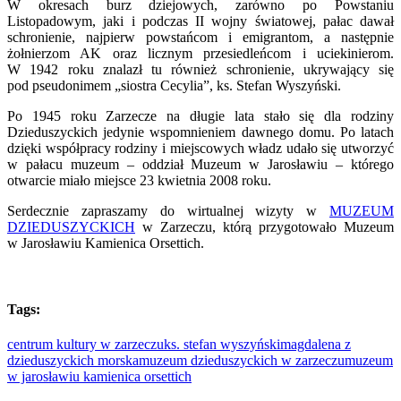
W okresach burz dziejowych, zarówno po Powstaniu
Listopadowym, jaki i podczas II wojny światowej, pałac dawał
schronienie, najpierw powstańcom i emigrantom, a następnie
żołnierzom AK oraz licznym przesiedleńcom i uciekinierom.
W 1942 roku znalazł tu również schronienie, ukrywający się
pod pseudonimem „siostra Cecylia”, ks. Stefan Wyszyński.
Po 1945 roku Zarzecze na długie lata stało się dla rodziny
Dzieduszyckich jedynie wspomnieniem dawnego domu. Po latach
dzięki współpracy rodziny i miejscowych władz udało się utworzyć
w pałacu muzeum – oddział Muzeum w Jarosławiu – którego
otwarcie miało miejsce 23 kwietnia 2008 roku.
Serdecznie zapraszamy do wirtualnej wizyty w
MUZEUM
DZIEDUSZYCKICH
w Zarzeczu, którą przygotowało Muzeum
w Jarosławiu Kamienica Orsettich.
Tags:
centrum kultury w zarzeczu
ks. stefan wyszyński
magdalena z
dzieduszyckich morska
muzeum dzieduszyckich w zarzeczu
muzeum
w jarosławiu kamienica orsettich