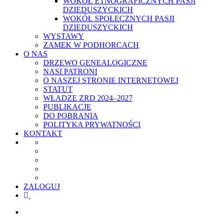
WOKÓŁ ETNOGRAFICZNYCH PASJI
DZIEDUSZYCKICH
WOKÓŁ SPOŁECZNYCH PASJI
DZIEDUSZYCKICH
WYSTAWY
ZAMEK W PODHORCACH
O NAS
DRZEWO GENEALOGICZNE
NASI PATRONI
O NASZEJ STRONIE INTERNETOWEJ
STATUT
WŁADZE ZRD 2024–2027
PUBLIKACJE
DO POBRANIA
POLITYKA PRYWATNOŚCI
KONTAKT
ZALOGUJ
facebook
youtube
szukaj