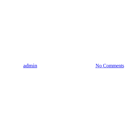
MUZEUM
WYDARZENIA
ZAPROSZENIA
ZARZECZE
Wirtualny spacer: Muzeum
Dzieduszyckich w Zarzeczu
By
admin
2020-03-26
22 kwietnia, 2023
No Comments