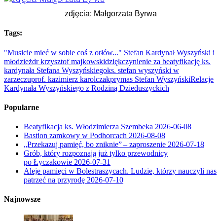
zdjęcia: Małgorzata Byrwa
Tags:
"Musicie mieć w sobie coś z orłów..." Stefan Kardynał Wyszyński i
młodzież
dr krzysztof majkowski
dziękczynienie za beatyfikację ks.
kardynała Stefana Wyszyńskiego
ks. stefan wyszyński w
zarzeczu
prof. kazimierz karolczak
prymas Stefan Wyszyński
Relacje
Kardynała Wyszyńskiego z Rodziną Dzieduszyckich
Popularne
Beatyfikacja ks. Włodzimierza Szembeka
2026-06-08
Bastion zamkowy w Podhorcach
2026-08-08
„Przekazuj pamięć, bo zniknie” – zaproszenie
2026-07-18
Grób, który rozpoznają już tylko przewodnicy
po Łyczakowie
2026-07-31
Aleje pamięci w Bolestraszycach. Ludzie, którzy nauczyli nas
patrzeć na przyrodę
2026-07-10
Najnowsze