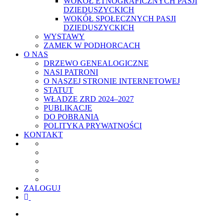
WOKÓŁ ETNOGRAFICZNYCH PASJI
DZIEDUSZYCKICH
WOKÓŁ SPOŁECZNYCH PASJI
DZIEDUSZYCKICH
WYSTAWY
ZAMEK W PODHORCACH
O NAS
DRZEWO GENEALOGICZNE
NASI PATRONI
O NASZEJ STRONIE INTERNETOWEJ
STATUT
WŁADZE ZRD 2024–2027
PUBLIKACJE
DO POBRANIA
POLITYKA PRYWATNOŚCI
KONTAKT
ZALOGUJ
facebook
youtube
szukaj