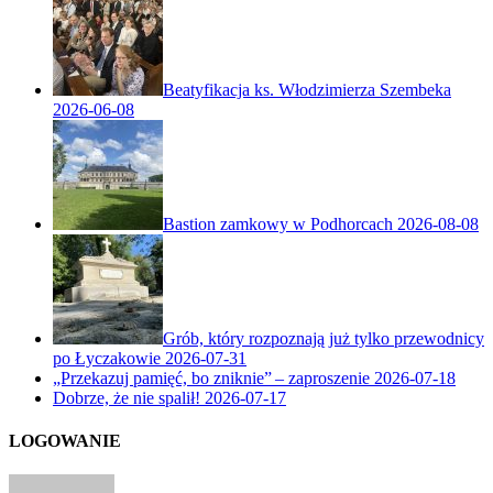
Beatyfikacja ks. Włodzimierza Szembeka
2026-06-08
Bastion zamkowy w Podhorcach
2026-08-08
Grób, który rozpoznają już tylko przewodnicy
po Łyczakowie
2026-07-31
„Przekazuj pamięć, bo zniknie” – zaproszenie
2026-07-18
Dobrze, że nie spalił!
2026-07-17
LOGOWANIE