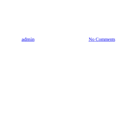
WYDARZENIA
ZAPROSZENIA
ZARZECZE
Zaproszenie do Zarzecza
By
admin
2021-10-12
19 kwietnia, 2022
No Comments