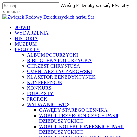
Skip
Wciśnij Enter aby szukać, ESC aby
to
zamknąć
main
Zamknij
content
szukaj
Menu
200WD
WYDARZENIA
HISTORIA
MUZEUM
PROJEKTY
ALBUM POTURZYCKI
BIBLIOTEKA POTURZYCKA
CHRZEST CHRYSTUSA
CMENTARZ ŁYCZAKOWSKI
KLASZTOR BENEDYKTYNEK
KONFERENCJE
KONKURS
PODCASTY
PROROK
WYDAWNICTWO
GAWĘDY STAREGO LEŚNIKA
WOKÓŁ PRZYRODNICZYCH PASJI
DZIEDUSZYCKICH
WOKÓŁ KOLEKCJONERSKICH PASJI
DZIEDUSZYCKICH