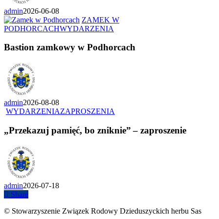
admin
2026-06-08
ZAMEK W
PODHORCACH
WYDARZENIA
Bastion zamkowy w Podhorcach
admin
2026-08-08
WYDARZENIA
ZAPROSZENIA
„Przekazuj pamięć, bo zniknie” – zaproszenie
admin
2026-07-18
Share
© Stowarzyszenie Związek Rodowy Dzieduszyckich herbu Sas