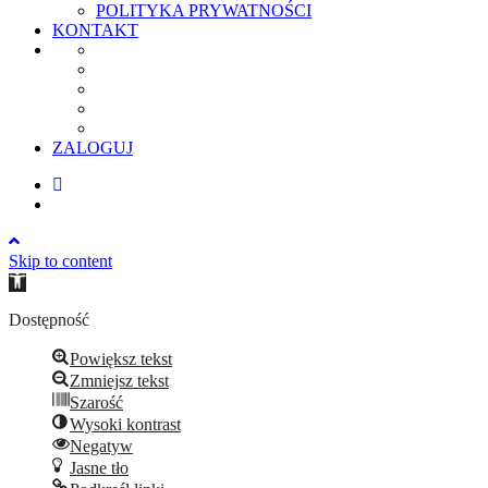
POLITYKA PRYWATNOŚCI
KONTAKT
ZALOGUJ
Skip to content
Open
toolbar
Dostępność
Powiększ tekst
Zmniejsz tekst
Szarość
Wysoki kontrast
Negatyw
Jasne tło