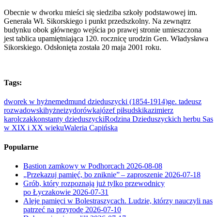
Obecnie w dworku mieści się siedziba szkoły podstawowej im.
Generała Wł. Sikorskiego i punkt przedszkolny. Na zewnątrz
budynku obok głównego wejścia po prawej stronie umieszczona
jest tablica upamiętniająca 120. rocznicę urodzin Gen. Władysława
Sikorskiego. Odsłonięta została 20 maja 2001 roku.
Tags:
dworek w hyżnem
edmund dzieduszycki (1854-1914)
ge. tadeusz
rozwadowski
hyżne
izydorówka
józef piłsudski
kazimierz
karolczak
konstanty dzieduszycki
Rodzina Dzieduszyckich herbu Sas
w XIX i XX wieku
Waleria Capińska
Popularne
Bastion zamkowy w Podhorcach
2026-08-08
„Przekazuj pamięć, bo zniknie” – zaproszenie
2026-07-18
Grób, który rozpoznają już tylko przewodnicy
po Łyczakowie
2026-07-31
Aleje pamięci w Bolestraszycach. Ludzie, którzy nauczyli nas
patrzeć na przyrodę
2026-07-10