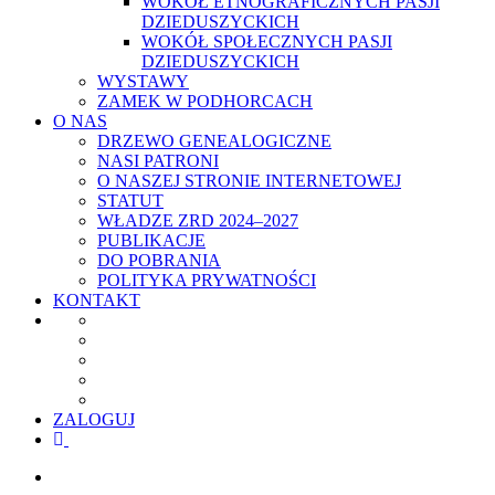
WOKÓŁ ETNOGRAFICZNYCH PASJI
DZIEDUSZYCKICH
WOKÓŁ SPOŁECZNYCH PASJI
DZIEDUSZYCKICH
WYSTAWY
ZAMEK W PODHORCACH
O NAS
DRZEWO GENEALOGICZNE
NASI PATRONI
O NASZEJ STRONIE INTERNETOWEJ
STATUT
WŁADZE ZRD 2024–2027
PUBLIKACJE
DO POBRANIA
POLITYKA PRYWATNOŚCI
KONTAKT
ZALOGUJ
facebook
youtube
szukaj