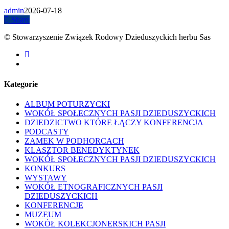
admin
2026-07-18
Share
© Stowarzyszenie Związek Rodowy Dzieduszyckich herbu Sas
facebook
youtube
Kategorie
ALBUM POTURZYCKI
WOKÓŁ SPOŁECZNYCH PASJI DZIEDUSZYCKICH
DZIEDZICTWO KTÓRE ŁĄCZY KONFERENCJA
PODCASTY
ZAMEK W PODHORCACH
KLASZTOR BENEDYKTYNEK
WOKÓŁ SPOŁECZNYCH PASJI DZIEDUSZYCKICH
KONKURS
WYSTAWY
WOKÓŁ ETNOGRAFICZNYCH PASJI
DZIEDUSZYCKICH
KONFERENCJE
MUZEUM
WOKÓŁ KOLEKCJONERSKICH PASJI