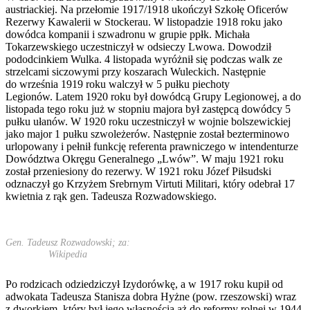
austriackiej. Na przełomie 1917/1918 ukończył Szkołę Oficerów
Rezerwy Kawalerii w Stockerau. W listopadzie 1918 roku jako
dowódca kompanii i szwadronu w grupie ppłk. Michała
Tokarzewskiego uczestniczył w odsieczy Lwowa. Dowodził
pododcinkiem Wulka. 4 listopada wyróżnił się podczas walk ze
strzelcami siczowymi przy koszarach Wuleckich. Następnie
do września 1919 roku walczył w 5 pułku piechoty
Legionów. Latem 1920 roku był dowódcą Grupy Legionowej, a do
listopada tego roku już w stopniu majora był zastępcą dowódcy 5
pułku ułanów. W 1920 roku uczestniczył w wojnie bolszewickiej
jako major 1 pułku szwoleżerów. Następnie został bezterminowo
urlopowany i pełnił funkcję referenta prawniczego w intendenturze
Dowództwa Okręgu Generalnego „Lwów”. W maju 1921 roku
został przeniesiony do rezerwy. W 1921 roku Józef Piłsudski
odznaczył go Krzyżem Srebrnym Virtuti Militari, który odebrał 17
kwietnia z rąk gen. Tadeusza Rozwadowskiego.
Gen. Tadeusz Rozwadowski; za:
Wikipedia
Po rodzicach odziedziczył Izydorówkę, a w 1917 roku kupił od
adwokata Tadeusza Stanisza dobra Hyżne (pow. rzeszowski) wraz
z dworkiem, który był jego własnością aż do reformy rolnej w 1944