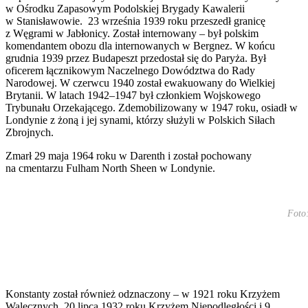
w Ośrodku Zapasowym Podolskiej Brygady Kawalerii
w Stanisławowie. 23 września 1939 roku przeszedł granicę
z Węgrami w Jabłonicy. Został internowany – był polskim
komendantem obozu dla internowanych w Bergnez. W końcu
grudnia 1939 przez Budapeszt przedostał się do Paryża. Był
oficerem łącznikowym Naczelnego Dowództwa do Rady
Narodowej. W czerwcu 1940 został ewakuowany do Wielkiej
Brytanii. W latach 1942–1947 był członkiem Wojskowego
Trybunału Orzekającego. Zdemobilizowany w 1947 roku, osiadł w
Londynie z żoną i jej synami, którzy służyli w Polskich Siłach
Zbrojnych.
Zmarł 29 maja 1964 roku w Darenth i został pochowany
na cmentarzu Fulham North Sheen w Londynie.
Foto:
Konstanty został również odznaczony – w 1921 roku Krzyżem
Walecznych, 20 lipca 1932 roku Krzyżem Niepodległości i 9