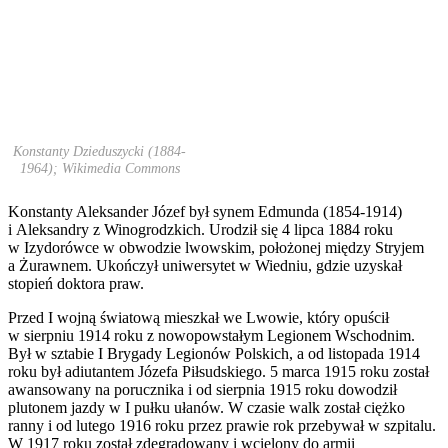
Konstanty Dzieduszycki (1884-
1964); Wikimedia Commons
Konstanty Aleksander Józef był synem Edmunda (1854-1914)
i Aleksandry z Winogrodzkich. Urodził się 4 lipca 1884 roku
w Izydorówce w obwodzie lwowskim, położonej między Stryjem
a Żurawnem. Ukończył uniwersytet w Wiedniu, gdzie uzyskał
stopień doktora praw.
Przed I wojną światową mieszkał we Lwowie, który opuścił
w sierpniu 1914 roku z nowopowstałym Legionem Wschodnim.
Był w sztabie I Brygady Legionów Polskich, a od listopada 1914
roku był adiutantem Józefa Piłsudskiego. 5 marca 1915 roku został
awansowany na porucznika i od sierpnia 1915 roku dowodził
plutonem jazdy w I pułku ułanów. W czasie walk został ciężko
ranny i od lutego 1916 roku przez prawie rok przebywał w szpitalu.
W 1917 roku został zdegradowany i wcielony do armii