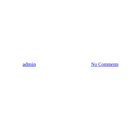
HISTORIA
WYDARZENIA
Konstanty Dzieduszycki –
legionista i adiutant
Piłsudskiego
By
admin
2021-11-11
19 kwietnia, 2022
No Comments