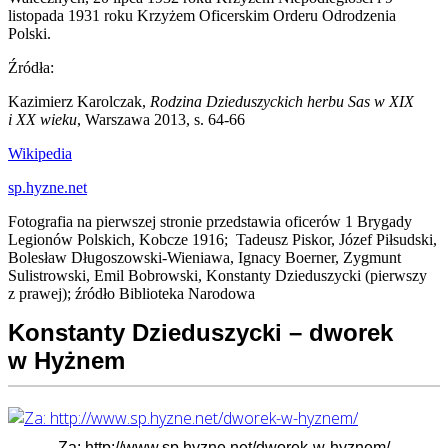
listopada 1931 roku Krzyżem Oficerskim Orderu Odrodzenia
Polski.
Źródła:
Kazimierz Karolczak,
Rodzina Dzieduszyckich herbu Sas w XIX
i XX wieku
, Warszawa 2013, s. 64-66
Wikipedia
sp.hyzne.net
Fotografia na pierwszej stronie przedstawia oficerów 1 Brygady
Legionów Polskich, Kobcze 1916; Tadeusz Piskor, Józef Piłsudski,
Bolesław Długoszowski-Wieniawa, Ignacy Boerner, Zygmunt
Sulistrowski, Emil Bobrowski, Konstanty Dzieduszycki (pierwszy
z prawej); źródło Biblioteka Narodowa
Konstanty Dzieduszycki – dworek
w Hyżnem
Za: http://www.sp.hyzne.net/dworek-w-hyznem/