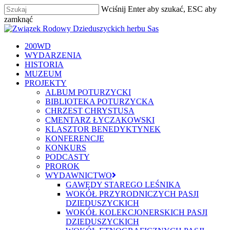
Skip
Wciśnij Enter aby szukać, ESC aby
to
zamknąć
main
Zamknij
content
szukaj
Menu
200WD
WYDARZENIA
HISTORIA
MUZEUM
PROJEKTY
ALBUM POTURZYCKI
BIBLIOTEKA POTURZYCKA
CHRZEST CHRYSTUSA
CMENTARZ ŁYCZAKOWSKI
KLASZTOR BENEDYKTYNEK
KONFERENCJE
KONKURS
PODCASTY
PROROK
WYDAWNICTWO
GAWĘDY STAREGO LEŚNIKA
WOKÓŁ PRZYRODNICZYCH PASJI
DZIEDUSZYCKICH
WOKÓŁ KOLEKCJONERSKICH PASJI
DZIEDUSZYCKICH