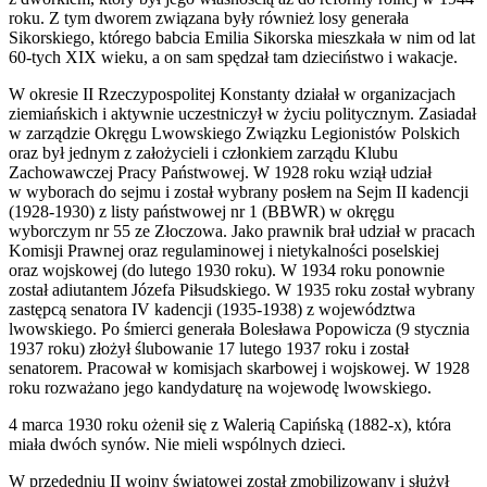
roku. Z tym dworem związana były również losy generała
Sikorskiego, którego babcia Emilia Sikorska mieszkała w nim od lat
60-tych XIX wieku, a on sam spędzał tam dzieciństwo i wakacje.
W okresie II Rzeczypospolitej Konstanty działał w organizacjach
ziemiańskich i aktywnie uczestniczył w życiu politycznym. Zasiadał
w zarządzie Okręgu Lwowskiego Związku Legionistów Polskich
oraz był jednym z założycieli i członkiem zarządu Klubu
Zachowawczej Pracy Państwowej. W 1928 roku wziął udział
w wyborach do sejmu i został wybrany posłem na Sejm II kadencji
(1928-1930) z listy państwowej nr 1 (BBWR) w okręgu
wyborczym nr 55 ze Złoczowa. Jako prawnik brał udział w pracach
Komisji Prawnej oraz regulaminowej i nietykalności poselskiej
oraz wojskowej (do lutego 1930 roku). W 1934 roku ponownie
został adiutantem Józefa Piłsudskiego. W 1935 roku został wybrany
zastępcą senatora IV kadencji (1935-1938) z województwa
lwowskiego. Po śmierci generała Bolesława Popowicza (9 stycznia
1937 roku) złożył ślubowanie 17 lutego 1937 roku i został
senatorem. Pracował w komisjach skarbowej i wojskowej. W 1928
roku rozważano jego kandydaturę na wojewodę lwowskiego.
4 marca 1930 roku ożenił się z Walerią Capińską (1882-x), która
miała dwóch synów. Nie mieli wspólnych dzieci.
W przededniu II wojny światowej został zmobilizowany i służył