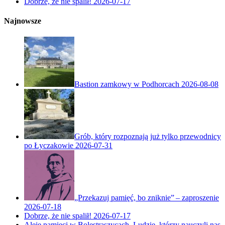
Dobrze, że nie spalił!
2026-07-17
Najnowsze
Bastion zamkowy w Podhorcach
2026-08-08
Grób, który rozpoznają już tylko przewodnicy
po Łyczakowie
2026-07-31
„Przekazuj pamięć, bo zniknie” – zaproszenie
2026-07-18
Dobrze, że nie spalił!
2026-07-17
Aleje pamięci w Bolestraszycach. Ludzie, którzy nauczyli nas