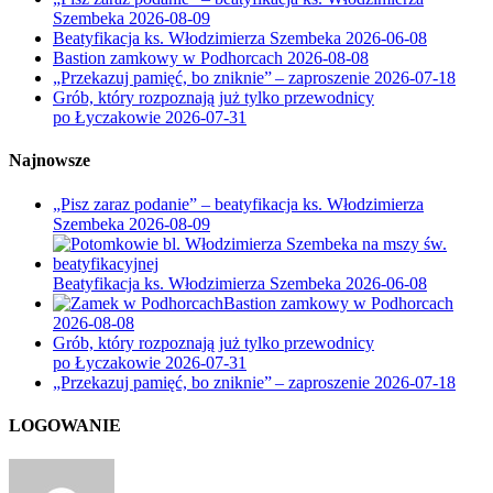
Szembeka
2026-08-09
Beatyfikacja ks. Włodzimierza Szembeka
2026-06-08
Bastion zamkowy w Podhorcach
2026-08-08
„Przekazuj pamięć, bo zniknie” – zaproszenie
2026-07-18
Grób, który rozpoznają już tylko przewodnicy
po Łyczakowie
2026-07-31
Najnowsze
„Pisz zaraz podanie” – beatyfikacja ks. Włodzimierza
Szembeka
2026-08-09
Beatyfikacja ks. Włodzimierza Szembeka
2026-06-08
Bastion zamkowy w Podhorcach
2026-08-08
Grób, który rozpoznają już tylko przewodnicy
po Łyczakowie
2026-07-31
„Przekazuj pamięć, bo zniknie” – zaproszenie
2026-07-18
LOGOWANIE