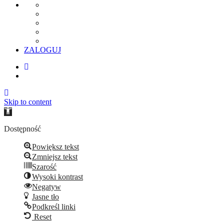
ZALOGUJ
Skip to content
Open
toolbar
Dostępność
Powiększ tekst
Zmniejsz tekst
Szarość
Wysoki kontrast
Negatyw
Jasne tło
Podkreśl linki
Reset