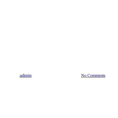
MUZEUM
WŁODZIMIERZ DZIEDUSZYCKI 2025
BIBLIOTEKA POTURZYCKA
WYDARZENIA
ZAPROSZENIA
ZARZECZE
Zaproszenie na konferencję
„Wokół kolekcjonerskich
pasji Dzieduszyckich”
By
admin
2022-08-08
22 kwietnia, 2023
No Comments