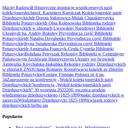
Maciej Radziwiłł Historyczne inspiracje współczesnych pasji
kolekcjonerskich
prof. Kazimierz Karolczak Kolekcjonerskie pasje
Dzieduszyckich
dr Dorota Sidorowicz-Mulak Charakterystyka
Biblioteki Poturzyckiej
dr Olga Kołosowska Biblioteka rodziny
Dzieduszyckich w zbiorach Lwowskiej Narodowej Biblioteki
Ukrainy
dr ha. Andriy Bokotey Przyrodnicza część Biblioteki
Poturzyckiej
dr Natalija Dzyubenko Przyrodnicza część Biblioteki
Poturzyckiej
Iryna Susułowska Przyrodnicza część Biblioteki
Poturzyckiej
dr Agnieszka Franczyk-Cegła Cymelia Biblioteki
Poturzyckiej
Bohdana Petryszak Rękopisy Biblioteki w Centralnym
Państwowym Archiwum Historycznym Ukrainy we lwowie
dr
Agnieszka Knychalska-Jaskulska Rękopisy rodziny Dzieduszyckich
w zbiorach ZNO
Uliana Romaniv Konserwacja książek ze zbiorów
Biblioteki Poturzyckiej
Gustaw Frieman Polonez nr 4 op.
34
Zaproszenie na konferencję „Wokół kolekcjonerskich pasji
Dzieduszyckich"
konferencja „Wokół kolekcjonerskich pasji
Dzieduszyckich” 30 września 2022
200. rocznica urodzin
włodzimierza dzieduszyckiego (1825-1899)
pałac dzieduszyckich w
zarzeczu
Włodzimierz Dzieduszycki 1825-1899
związek rodowy
dzieduszyckich herbu sas
Popularne
„Pisz zaraz podanie” – beatyfikacja ks. Włodzimierza