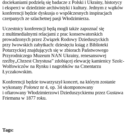
dociekaniami
podzielą się badacze z Polski i Ukrainy, historycy
i eksperci w dziedzinie archiwistyki i kultury.
Jednym z wątków
konferencji będzie dyskusja o współczesnych inspiracjach
czerpanych ze szlachetnej pasji Włodzimierza.
Uczestnicy konferencji będą mogli także zapoznać się
z multimedialnymi relacjami z prac konserwatorskich
prowadzonych przez Związek Rodowy Dzieduszyckich
przy lwowskich zabytkach:
dziesięciu
ksiąg z Biblioteki
Poturzyckiej znajdujących się w zbiorach Państwowego
Przyrodniczego Muzeum NAN Ukrainy, renesansowej
rzeźb
y
„Chrzest Chrystusa” zdobiącej elewację kamienicy Szolc-
Wolfowiczów na Rynku i nagrobków
na
Cmentarzu
Łyczakowski
m
.
Konferencji będzie towarzyszył koncert, na którym zostanie
wykonany
Polonez
nr 4,
op.
34
skomponowany
i ofiarowany
Włodzimierzowi Dzieduszyckiemu przez Gustawa
Friemana w 1877 roku.
Tags: