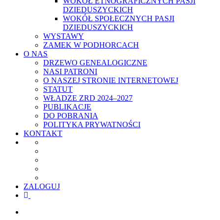
WOKÓŁ ETNOGRAFICZNYCH PASJI
DZIEDUSZYCKICH
WOKÓŁ SPOŁECZNYCH PASJI
DZIEDUSZYCKICH
WYSTAWY
ZAMEK W PODHORCACH
O NAS
DRZEWO GENEALOGICZNE
NASI PATRONI
O NASZEJ STRONIE INTERNETOWEJ
STATUT
WŁADZE ZRD 2024–2027
PUBLIKACJE
DO POBRANIA
POLITYKA PRYWATNOŚCI
KONTAKT
ZALOGUJ
facebook
youtube
szukaj