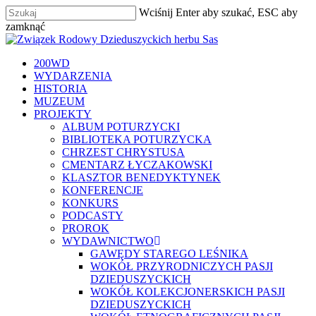
Skip
Wciśnij Enter aby szukać, ESC aby
to
zamknąć
main
Zamknij
content
szukaj
Menu
200WD
WYDARZENIA
HISTORIA
MUZEUM
PROJEKTY
ALBUM POTURZYCKI
BIBLIOTEKA POTURZYCKA
CHRZEST CHRYSTUSA
CMENTARZ ŁYCZAKOWSKI
KLASZTOR BENEDYKTYNEK
KONFERENCJE
KONKURS
PODCASTY
PROROK
WYDAWNICTWO
GAWĘDY STAREGO LEŚNIKA
WOKÓŁ PRZYRODNICZYCH PASJI
DZIEDUSZYCKICH
WOKÓŁ KOLEKCJONERSKICH PASJI
DZIEDUSZYCKICH