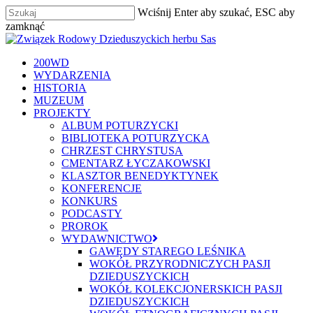
Skip
Wciśnij Enter aby szukać, ESC aby
to
zamknąć
main
Zamknij
content
szukaj
Menu
200WD
WYDARZENIA
HISTORIA
MUZEUM
PROJEKTY
ALBUM POTURZYCKI
BIBLIOTEKA POTURZYCKA
CHRZEST CHRYSTUSA
CMENTARZ ŁYCZAKOWSKI
KLASZTOR BENEDYKTYNEK
KONFERENCJE
KONKURS
PODCASTY
PROROK
WYDAWNICTWO
GAWĘDY STAREGO LEŚNIKA
WOKÓŁ PRZYRODNICZYCH PASJI
DZIEDUSZYCKICH
WOKÓŁ KOLEKCJONERSKICH PASJI
DZIEDUSZYCKICH