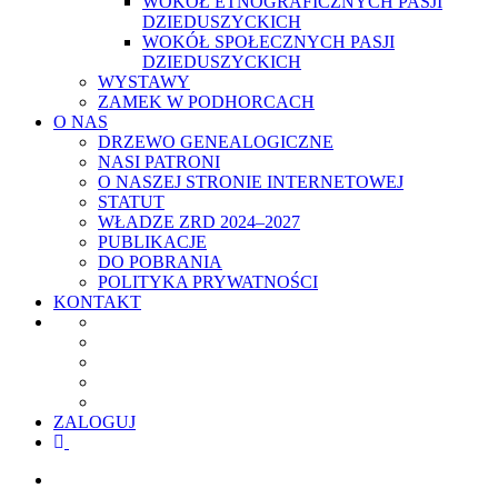
WOKÓŁ ETNOGRAFICZNYCH PASJI
DZIEDUSZYCKICH
WOKÓŁ SPOŁECZNYCH PASJI
DZIEDUSZYCKICH
WYSTAWY
ZAMEK W PODHORCACH
O NAS
DRZEWO GENEALOGICZNE
NASI PATRONI
O NASZEJ STRONIE INTERNETOWEJ
STATUT
WŁADZE ZRD 2024–2027
PUBLIKACJE
DO POBRANIA
POLITYKA PRYWATNOŚCI
KONTAKT
ZALOGUJ
facebook
youtube
szukaj