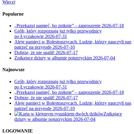
Więcej
Popularne
„Przekazuj pamięć, bo zniknie” – zaproszenie
2026-07-18
Grób, który rozpoznają już tylko przewodnicy
po Łyczakowie
2026-07-31
Aleje pamięci w Bolestraszycach. Ludzie, którzy nauczyli nas
patrzeć na przyrodę
2026-07-10
Dobrze, że nie spalił!
2026-07-17
Znikające dziury w albumie poturzyckim
2026-07-04
Najnowsze
Grób, który rozpoznają już tylko przewodnicy
po Łyczakowie
2026-07-31
„Przekazuj pamięć, bo zniknie” – zaproszenie
2026-07-18
Dobrze, że nie spalił!
2026-07-17
Aleje pamięci w Bolestraszycach. Ludzie, którzy nauczyli nas
patrzeć na przyrodę
2026-07-10
Znikające
dziury w albumie poturzyckim
2026-07-04
LOGOWANIE