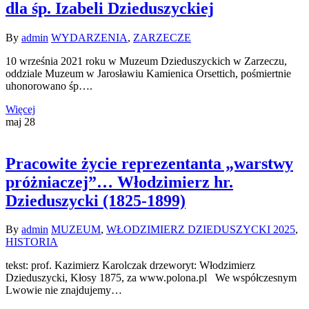
dla śp. Izabeli Dzieduszyckiej
By
admin
WYDARZENIA
,
ZARZECZE
10 września 2021 roku w Muzeum Dzieduszyckich w Zarzeczu,
oddziale Muzeum w Jarosławiu Kamienica Orsettich, pośmiertnie
uhonorowano śp….
Więcej
maj
28
Pracowite życie reprezentanta „warstwy
próżniaczej”… Włodzimierz hr.
Dzieduszycki (1825-1899)
By
admin
MUZEUM
,
WŁODZIMIERZ DZIEDUSZYCKI 2025
,
HISTORIA
tekst: prof. Kazimierz Karolczak drzeworyt: Włodzimierz
Dzieduszycki, Kłosy 1875, za www.polona.pl We współczesnym
Lwowie nie znajdujemy…