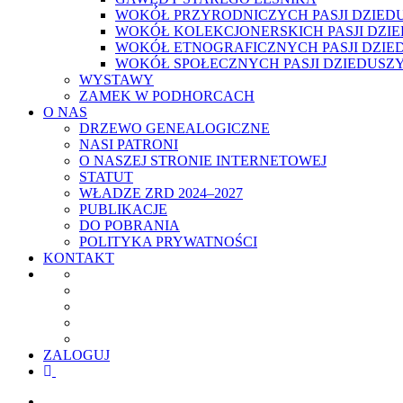
WOKÓŁ PRZYRODNICZYCH PASJI DZIED
WOKÓŁ KOLEKCJONERSKICH PASJI DZI
WOKÓŁ ETNOGRAFICZNYCH PASJI DZIE
WOKÓŁ SPOŁECZNYCH PASJI DZIEDUSZ
WYSTAWY
ZAMEK W PODHORCACH
O NAS
DRZEWO GENEALOGICZNE
NASI PATRONI
O NASZEJ STRONIE INTERNETOWEJ
STATUT
WŁADZE ZRD 2024–2027
PUBLIKACJE
DO POBRANIA
POLITYKA PRYWATNOŚCI
KONTAKT
ZALOGUJ
facebook
youtube
szukaj