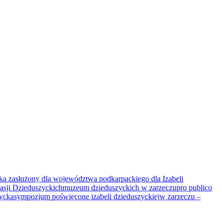
a zasłużony dla województwa podkarpackiego dla Izabeli
asji Dzieduszyckich
muzeum dzieduszyckich w zarzeczu
pro publico
zycka
sympozjum poświęcone izabeli dzieduszyckiej
w zarzeczu –