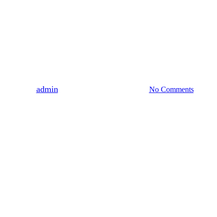
WYDARZENIA
ZARZECZE
użony dla Województwa Podkarpa
Dzieduszyckiej
By
admin
2021-09-18
19 kwietnia, 2022
No Comments