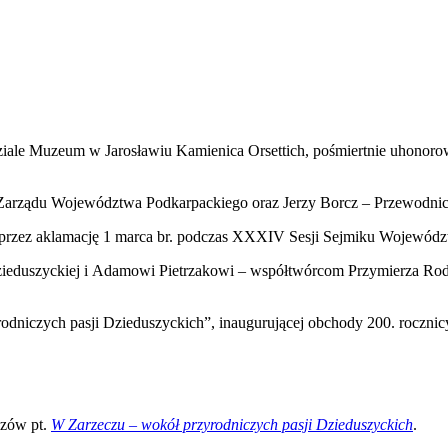
iale Muzeum w Jarosławiu Kamienica Orsettich, pośmiertnie uhonor
 Zarządu Województwa Podkarpackiego oraz Jerzy Borcz – Przewodni
 przez aklamację 1 marca br. podczas XXXIV Sesji Sejmiku Wojewódz
zieduszyckiej i Adamowi Pietrzakowi – współtwórcom Przymierza Ro
odniczych pasji Dzieduszyckich”, inaugurującej obchody 200. roczni
szów pt.
W Zarzeczu – wokół przyrodniczych pasji Dzieduszyckich
.