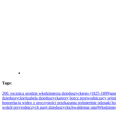
Tags:
200. rocznica urodzin włodzimierza dzieduszyckiego (1825-1899)
ann
dzieduszyckiej
izabela dzieduszycka
jerzy borcz przewodniczący sej
bono
relacja wideo z uroczystości przekazania pośmiertnie odznaki ho
wokół przyrodniczych pasji dzieduszyckich
waldemar rataj
Włodzimie