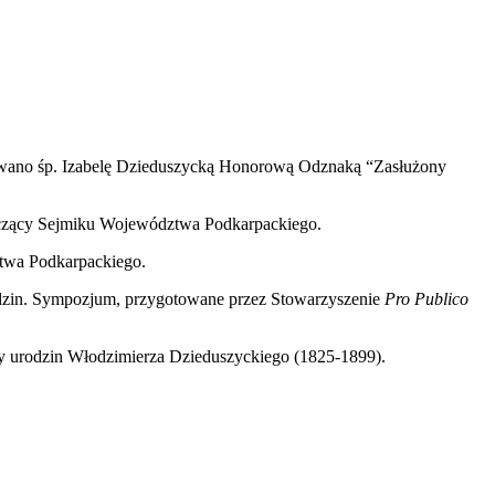
owano śp. Izabelę Dzieduszycką Honorową Odznaką “Zasłużony
czący Sejmiku Województwa Podkarpackiego.
twa Podkarpackiego.
dzin. Sympozjum, przygotowane przez Stowarzyszenie
Pro Publico
cy urodzin Włodzimierza Dzieduszyckiego (1825-1899).