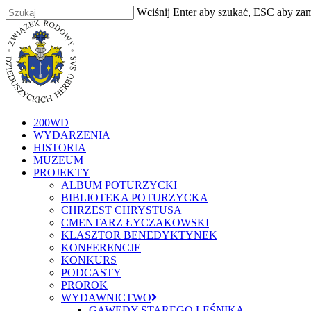
Skip
Wciśnij Enter aby szukać, ESC aby za
to
Zamknij
main
content
szukaj
Menu
200WD
WYDARZENIA
HISTORIA
MUZEUM
PROJEKTY
ALBUM POTURZYCKI
BIBLIOTEKA POTURZYCKA
CHRZEST CHRYSTUSA
CMENTARZ ŁYCZAKOWSKI
KLASZTOR BENEDYKTYNEK
KONFERENCJE
KONKURS
PODCASTY
PROROK
WYDAWNICTWO
GAWĘDY STAREGO LEŚNIKA