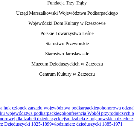
Fundacja Trzy Trąby
Urząd Marszałkowski Województwa Podkarpackiego
Wojewódzki Dom Kultury w Rzeszowie
Polskie Towarzystwo Leśne
Starostwo Przeworskie
Starostwo Jarosławskie
Muzeum Dzieduszyckich w Zarzeczu
Centrum Kultury w Zarzeczu
a huk członek zarządu województwa podkarpackiego
honorowa odznak
miku województwa podkarpackiego
konferencja Wokół przyrodniczych p
norowej dla Izabeli dzieduszyckiej
śp. Izabela z bojanowskich dziedus
rz Dzieduszycki 1825-1899
włodzimierz dzieduszycki 1885-1971