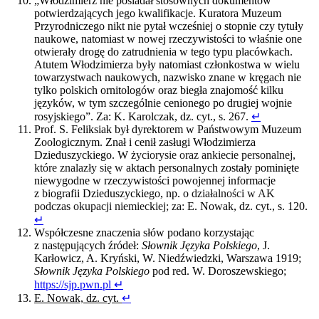
„Włodzimierz nie posiadał stosownych dokumentów
potwierdzających jego kwalifikacje. Kuratora Muzeum
Przyrodniczego nikt nie pytał wcześniej o stopnie czy tytuły
naukowe, natomiast w nowej rzeczywistości to właśnie one
otwierały drogę do zatrudnienia w tego typu placówkach.
Atutem Włodzimierza były natomiast członkostwa w wielu
towarzystwach naukowych, nazwisko znane w kręgach nie
tylko polskich ornitologów oraz biegła znajomość kilku
języków, w tym szczególnie cenionego po drugiej wojnie
rosyjskiego”. Za: K. Karolczak, dz. cyt., s. 267.
↵
Prof. S. Feliksiak był dyrektorem w
Państwowym Muzeum
Zoologicznym. Znał i cenił zasługi Włodzimierza
Dzieduszyckiego. W ż
yciorysie
oraz
ankiecie personalnej,
które znalazły się w
aktach personalnych zostały pominięte
niewygodne
w rzeczywistości powojennej informacje
z biografii Dzieduszyckiego, np. o
działalności w
AK
podczas okupacji niemieckiej; za:
E. Nowak,
dz. cyt
., s. 120.
↵
Współczesne znaczenia słów podano korzystając
z następujących źródeł:
Słownik Języka Polskiego
, J.
Karłowicz, A. Kryński, W. Niedźwiedzki, Warszawa 1919;
Słownik Języka Polskiego
pod red. W. Doroszewskiego;
https://sjp.pwn.pl
↵
E. Nowak, dz. cyt.
↵