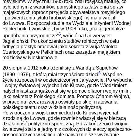
rosyjskim
. W styczniu 1905 roku zdał rosyjską maturę, co
było jednym z warunków pomyślnego załatwienia spraw
majątkowych (oprócz przyjęcia obywatelstwa rosyjskiego
i potwierdzenia tytułu hrabiowskiego) i w maju wrócił
do Lwowa. Rozpoczął studia na Wydziale Inżynierii Wodnej
Politechniki Lwowskiej, by w 1908 roku, „mając jednakże
5
upodobania przyrodnicze”
, wrócić na Uniwersytet
Jagielloński
. Po ukończeniu studiów rolniczych w celu
odbycia praktyk pracował jako sekretarz wuja Witolda
Czartoryskiego w Pełkiniach oraz zarządzał majątkiem
rodziców w Niesłuchowie.
20 sierpnia 1912 roku ożenił się z Wandą z Sapiehów
6
(1890–1978), z którą miał trzynaścioro dzieci
. Wspólne
życie rozpoczęli w odziedziczonym Jaryszowie. Po wybuchu
I wojny światowej wyjechali do Kijowa, gdzie Włodzimierz
natychmiast zaangażował się w pomoc ofiarom wojny (m.in.
jako sekretarz Polskiego Komitetu Pomocy Ofiarom Wojny),
w prace na rzecz rozwoju oświaty polskiej i ratowania
polskiego teatru oraz w działalność polityczną.
Po wkroczeniu wojsk niemieckich do Kijowa wyjechał
z rodziną do Lwowa, gdzie również włączył się w bieżącą
działalność polityczno-społeczną. Po zakończeniu I wojny
światowej stał się jednym z czołowych działaczy społeczno-
gospodarczych w Galicji, ale najważniejsze wyzwanie