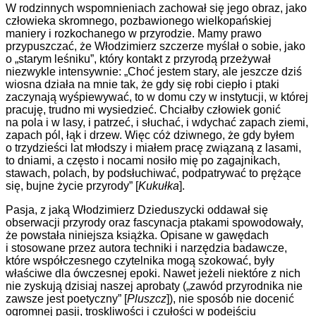
W rodzinnych wspomnieniach zachował się jego obraz, jako
człowieka skromnego, pozbawionego wielkopańskiej
maniery i rozkochanego w przyrodzie. Mamy prawo
przypuszczać, że Włodzimierz szczerze myślał o sobie, jako
o „starym leśniku”, który kontakt z przyrodą przeżywał
niezwykle intensywnie: „Choć jestem stary, ale jeszcze dziś
wiosna działa na mnie tak, że gdy się robi ciepło i ptaki
zaczynają wyśpiewywać, to w domu czy w instytucji, w której
pracuję, trudno mi wysiedzieć. Chciałby człowiek gonić
na pola i w lasy, i patrzeć, i słuchać, i wdychać zapach ziemi,
zapach pól, łąk i drzew. Więc cóż dziwnego, że gdy byłem
o trzydzieści lat młodszy i miałem pracę związaną z lasami,
to dniami, a często i nocami nosiło mię po zagajnikach,
stawach, polach, by podsłuchiwać, podpatrywać to prężące
się, bujne życie przyrody” [
Kukułka
].
Pasja, z jaką Włodzimierz Dzieduszycki oddawał się
obserwacji przyrody
oraz fascynacja ptakami spowodowały,
że powstała niniejsza książka.
Opisane w gawędach
i stosowane przez autora
techniki i narzędzia badawcze,
które współczesnego czytelnika mogą szokować, były
właściwe dla ówczesnej epoki. Nawet jeżeli niektóre
z nich
nie zyskują dzisiaj naszej aprobaty („zawód przyrodnika nie
zawsze jest poetyczny” [
Pluszcz
]
), nie sposób nie docenić
ogromnej pasji, troskliwości i czułości w podejściu