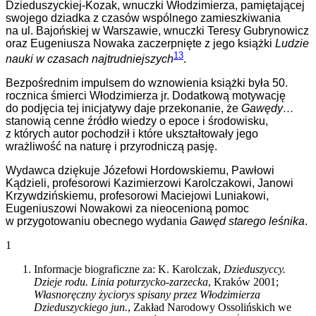
Dzieduszyckiej-Kozak, wnuczki Włodzimierza, pamiętającej
swojego dziadka z czasów wspólnego zamieszkiwania
na ul. Bajońskiej w Warszawie, wnuczki Teresy Gubrynowicz
oraz Eugeniusza Nowaka zaczerpnięte z jego książki
Ludzie
13
nauki w czasach najtrudniejszych
.
Bezpośrednim impulsem do wznowienia książki była 50.
rocznica śmierci Włodzimierza jr. Dodatkową motywację
do podjęcia tej inicjatywy daje przekonanie, że
Gawędy…
stanowią cenne źródło wiedzy o epoce i środowisku,
z których autor pochodził i które ukształtowały jego
wrażliwość na naturę i przyrodniczą pasję.
Wydawca
dziękuje Józefowi Hordowskiemu, Pawłowi
Kądzieli, profesorowi Kazimierzowi Karolczakowi, Janowi
Krzywdzińskiemu, profesorowi Maciejowi Luniakowi,
Eugeniuszowi Nowakowi za nieocenioną pomoc
w przygotowaniu obecnego wydani
a
Gawęd starego leśnika
.
1
Informacje biograficzne za: K. Karolczak,
Dzieduszyccy.
Dzieje rodu. Linia poturzycko-zarzecka
, Kraków 2001;
Własnoręczny życiorys spisany przez Włodzimierza
Dzieduszyckiego jun.
, Zakład Narodowy Ossolińskich we