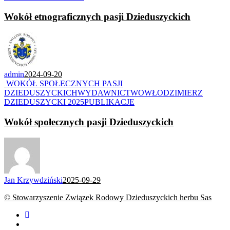
Wokół etnograficznych pasji Dzieduszyckich
admin
2024-09-20
WOKÓŁ SPOŁECZNYCH PASJI
DZIEDUSZYCKICH
WYDAWNICTWO
WŁODZIMIERZ
DZIEDUSZYCKI 2025
PUBLIKACJE
Wokół społecznych pasji Dzieduszyckich
Jan Krzywdziński
2025-09-29
© Stowarzyszenie Związek Rodowy Dzieduszyckich herbu Sas
facebook
youtube