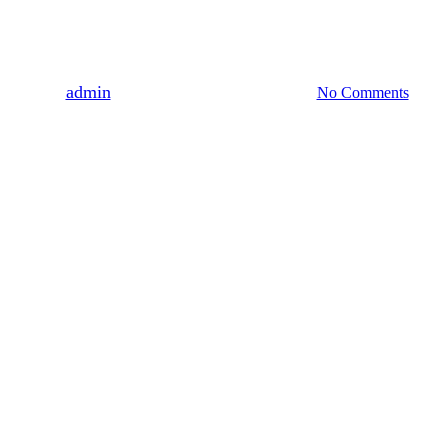
GAWĘDY STAREGO LEŚNIKA
WYDAWNICTWO
Wydra, chomik i spółka
By
admin
2021-09-08
8 października, 2022
No Comments