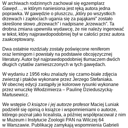
W archiwach rodzinnych z
achował się
egzemplarz
Gawęd…
, w którym naniesiona jest ręką autora jedna
poprawka. W gawędzie o pluszczu, „
który po wszystkich
drzewach i zapłociach ugania się za pająkami” zostało
skreślone
słowo „drzewach” i nadpisane „krzewach”. Ta
drobna
zmiana
upewniła wydawcę, że nie należy ingerować
w tekst,
który
najprawdopodobniej był
w całości
przez autora
zaakceptowany.
Dwa ostatnie rozdziały zostały poświęcone
renifer
om
oraz leming
om
i powstały na podstawie obcojęzycznej
literatury. Autor był najprawdopodobniej tłumaczem dwóch
długich cytatów zamieszczonych w tych
gawędach
.
W wydaniu z 1956 roku znalazły się czarno-białe zdjęcia
zwierząt i ptaków wykonane przez Jerzego Stefaniaka.
W obecnej edycji zastąpiły je kolorowe rysunki wykonane
przez wnuczkę Włodzimierza – Paulinę Dzieduszycką-
Martusewicz.
We wstępie
O książce i jej autorze
profesor Maciej Luniak
podzielił się opinią o książce i wspomnieniami o autorze,
którego poznał jako licealista, a później współpracował z nim
w Muzeum i Instytucie Zoologii PAN na Wilczej 64
w Warszawie. Publikację zamykają wspomnienia Gabrieli