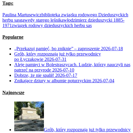
Tags:
Paulina Martusewicz
biblioteka związku rodowego Dzieduszyckich
herbu sas
gawędy starego leśnika
włodzimierz dzieduszycki 1885-
1971
związek rodowy dzieduszyckich herbu sas
Popularne
„Przekazuj pamięć, bo zniknie” – zaproszenie
2026-07-18
Grób, który rozpoznają już tylko przewodnicy
po Łyczakowie
2026-07-31
Aleje pamięci w Bolestraszycach. Ludzie, którzy nauczyli nas
patrzeć na przyrodę
2026-07-10
Dobrze, że nie spalił!
2026-07-17
Znikające dziury w albumie poturzyckim
2026-07-04
Najnowsze
Grób, który rozpoznają już tylko przewodnicy