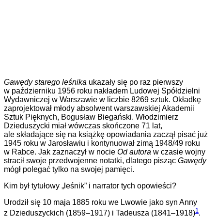
Gawędy starego leśnika
ukazały się po raz pierwszy
w październiku 1956 roku nakładem Ludowej Spółdzielni
Wydawniczej w Warszawie w liczbie 8269 sztuk. Okładkę
zaprojektował młody absolwent warszawskiej Akademii
Sztuk Pięknych, Bogusław Biegański.
Włodzimierz
Dzieduszycki
miał wówczas skończone 71 lat,
ale składające się na książkę opowiadania zaczął pisać już
1945 roku w Jarosławiu i kontynuował
zimą 1948/49 roku
w Rabce.
Jak zaznaczył w nocie
Od autora
w czasie wojny
stracił swoje przedwojenne notatki, dlatego pisząc
Gawędy
mógł polegać tylko na swojej pamięci.
Kim był tytułowy „leśnik” i narrator tych opowieści?
Urodził się 10 maja 1885 roku we Lwowie jako syn Anny
1
z Dzieduszyckich (1859–1917) i Tadeusza (1841–1918)
.