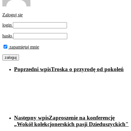
Zaloguj się
login
hasło
zapamiętaj mnie
Poprzedni wpis
Troska o przyrodę od pokoleń
Następny wpis
Zaproszenie na konferencję
„Wokół kolekcjonerskich pasji Dzieduszyckich"