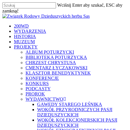
Skip
Wciśnij Enter aby szukać, ESC aby
to
Close
zamknąć
main
Zamknij
Menu
content
szukaj
Menu
200WD
WYDARZENIA
HISTORIA
MUZEUM
PROJEKTY
ALBUM POTURZYCKI
BIBLIOTEKA POTURZYCKA
CHRZEST CHRYSTUSA
CMENTARZ ŁYCZAKOWSKI
KLASZTOR BENEDYKTYNEK
KONFERENCJE
KONKURS
PODCASTY
PROROK
WYDAWNICTWO
GAWĘDY STAREGO LEŚNIKA
WOKÓŁ PRZYRODNICZYCH PASJI
DZIEDUSZYCKICH
WOKÓŁ KOLEKCJONERSKICH PASJI
DZIEDUSZYCKICH