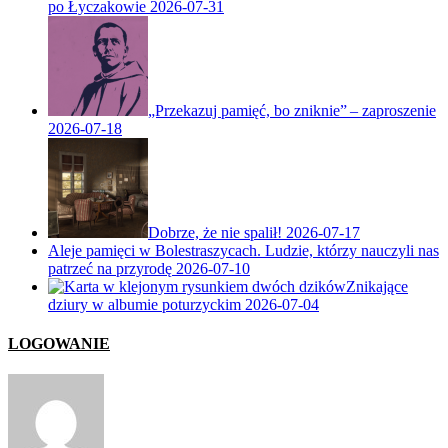
po Łyczakowie
2026-07-31
„Przekazuj pamięć, bo zniknie” – zaproszenie
2026-07-18
Dobrze, że nie spalił!
2026-07-17
Aleje pamięci w Bolestraszycach. Ludzie, którzy nauczyli nas
patrzeć na przyrodę
2026-07-10
Znikające
dziury w albumie poturzyckim
2026-07-04
LOGOWANIE