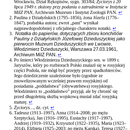
Wrocławiu, Dział Rękopisów, sygn. 303/84;
Życiorys z 20
lipca 1949 r. złożony przy podaniu o zatrudnienie w Instytucie
MiIZ PAN
, Archiwum Muzeum i Instytut Zoologii PAN.
↵
Paulina z Działyńskich (1795–1856), żona Józefa (1776–
1847), prababka autora; zwrot „pani” wynikał
najprawdopodobniej z oficjalnego charakteru notatki.
↵
N
otatka do papierów, dotyczących zbioru konchiliów
Pauliny z Działyńskich Józefowej Dzieduszyckiej jako
pierwocin Muzeum Dzieduszyckich we Lwowie
,
Włodzimierz Dzieduszycki, Warszawa 27.03.1961,
Archiwum MiIZ PAN.
↵
Po śmierci Włodzimierza Dzieduszyckiego sen. w 1899 r.
Jaryszów, który po rozbiorach Polski znalazł się w rosyjskiej
części Podola, nie mógł być przejęty przez spadkobierców.
Jego dziedziczenie uzależnione było (zgodnie ze
znowelizowanym wcześniej prawem rosyjskim) od
posiadania „poddaństwa” (obywatelstwa) rosyjskiego.
Włodzimierz to „poddaństwo” przyjął, ale by chronić się
przed długoletnią służbą wojskową musiał zdać rosyjską
maturę.
↵
Życiorys…
,
dz. cyt.
↵
Tadeusz (1913–1997), Anna (1914–2008; po mężu
Szeptycka), Jan (1916–1995), Eustachy (1917–1997),
Andrzej (1919–1932), Krzysztof (1922–1935), Maria (1923–
2014), Elżbieta (1925–2003; po mężu Karska), Teresa (1927–