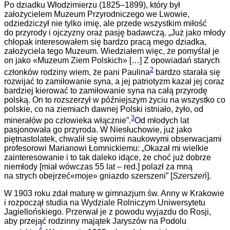
Po dziadku Włodzimierzu (1825–1899), który był
założycielem Muzeum Przyrodniczego we Lwowie,
odziedziczył nie tylko imię, ale przede wszystkim miłość
do przyrody i ojczyzny oraz pasję badawczą. „Już jako młody
chłopak interesowałem się bardzo pracą mego dziadka,
założyciela tego Muzeum. Wiedziałem więc, że pomyślał je
on jak
o
«Muzeum Ziem Polskich»
[…] Z
opowiadań starych
2
członków rodziny wiem, że pani Paulina
bardzo starała się
rozwijać to zamiłowanie syna, a jej patriotyzm kazał jej coraz
bardziej kierować to zamiłowanie syna na całą przyrodę
polską. On to rozszerzył w późniejszym życiu na wszystko co
polskie, co na ziemiach dawnej Polski istniało, żyło, od
3
minerałów po człowieka włącznie”.
Od młodych lat
pasjonowała go przyroda. W Niesłuchowie, już jako
piętnastolatek, chwalił się swoimi naukowymi obserwacjami
profesorowi Marianowi Łomnickiemu: „Okazał mi wielkie
zainteresowanie i to tak daleko idące, że choć już dobrze
niemłody [miał wówczas 55 lat – red.] polazł za mną
na strych obejrzeć
«moje»
gniazdo szerszeni” [
Szerszeń
].
W 1903 roku zdał maturę w gimnazjum św. Anny w Krakowie
i rozpoczął studia na Wydziale
Rolniczym Uniwersytetu
Jagiellońskiego
. Przerwał je z powodu wyjazdu do Rosji,
aby przejąć rodzinny majątek Jaryszów na Podolu
4