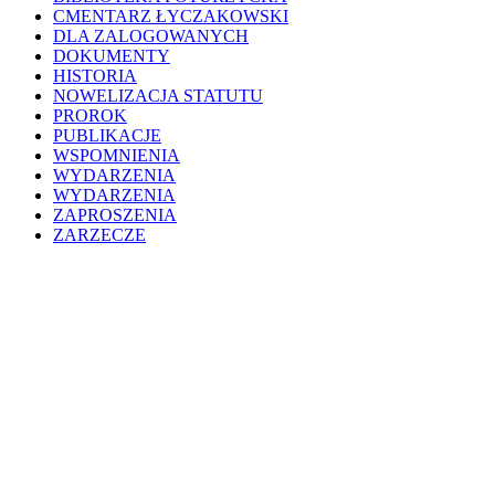
CMENTARZ ŁYCZAKOWSKI
DLA ZALOGOWANYCH
DOKUMENTY
HISTORIA
NOWELIZACJA STATUTU
PROROK
PUBLIKACJE
WSPOMNIENIA
WYDARZENIA
WYDARZENIA
ZAPROSZENIA
ZARZECZE
200WD
WYDARZENIA
HISTORIA
MUZEUM
PROJEKTY
O NAS
ALBUM POTURZYCKI
KONTAKT
BIBLIOTEKA POTURZYCKA
DRZEWO GENEALOGICZNE
CHRZEST CHRYSTUSA