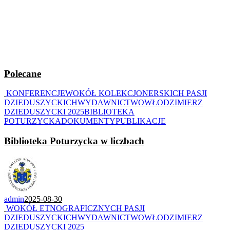
Polecane
KONFERENCJE
WOKÓŁ KOLEKCJONERSKICH PASJI
DZIEDUSZYCKICH
WYDAWNICTWO
WŁODZIMIERZ
DZIEDUSZYCKI 2025
BIBLIOTEKA
POTURZYCKA
DOKUMENTY
PUBLIKACJE
Biblioteka Poturzycka w liczbach
admin
2025-08-30
WOKÓŁ ETNOGRAFICZNYCH PASJI
DZIEDUSZYCKICH
WYDAWNICTWO
WŁODZIMIERZ
DZIEDUSZYCKI 2025