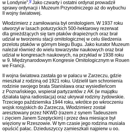
9
w Londynie
”
.
Jako czwarty i ostatni ordynat prowadził
sprawy ordynacji i Muzeum Przyrodniczego aż do wybuchu
II wojny światowej.
Włodzimierz z zamiłowania był ornitologiem. W 1937 roku
utworzył w lasach poturzyckich 500-hektarowy rezerwat
dla gnieżdżących się tam ptaków drapieżnych oraz brał
udział w tworzeniu stacji ornitologicznej w celu śledzenia
przelotu ptaków w górnym biegu Bugu. Jako kurator Muzeum
należał również do wielu towarzystw naukowych oraz brał
udział w kongresach naukowych, na przykład w 1938 roku
w 9. Międzynarodowym Kongresie Ornitologicznym w Rouen
we Francji.
II wojna światowa zastała go w pałacu w Zarzeczu, gdzie
mieszkał z rodziną
od
1921 roku. Udzielił tam schronienia
rodzinie swojego brata Stanisława oraz wysiedleńcom
z Poznańskiego, wspierał partyzantów z AK (w majątku
działała tajna radiostacja) oraz ukrywał rodziny żydowskie.
Trzeciego października 1944 roku, wkrótce po wkroczeniu
wojsk rosyjskich do Zarzecza, Włodzimierz został
aresztowany przez NKWD (razem z synem Tadeuszem
i zięciem Janem Szeptyckim) i przez dwa miesiące był
więziony w Rzeszowie. W tym czasie jego rodzina musiała
opuścić pałac. Dzieduszyccy zamieszkali najpierw u oo.