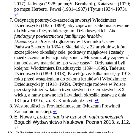
2017), Jadwiga (1928; po mężu Bernhardt), Katarzyna (1929;
po mężu Herbert), Paweł (1931–1987) i Tytus (1934–1973).
↵
Ordynację poturzycko-zarzecką stworzył Włodzimierz
Dzieduszycki (1825–1899), aby zapewnić stałe finansowanie
dla Muzeum Przyrodniczego im. Dzieduszyckich.
Akt
fundacyjny powierznictwa familijnego hrabiów
Dzieduszyckich
został ogłoszony w Dzienniku Ustaw
Państwa 5 stycznia 1894 r. Składał się z 22 artykułów, które
szczegółowo określały cele, podstawy majątkowe i zasady
dziedziczenia ordynacji połączonej z Muzeum, aby zapewnić
mu podstawy materialne „po wsze czasy”. Ordynatami byli
kolejno: Włodzimierz Dzieduszycki (1894–1899), Tadeusz
Dzieduszycki (1899–1918), Paweł (przez kilka miesięcy 1918
roku przed wstąpieniem do zakonu jezuitów) i Włodzimierz
Dzieduszycki jr. (1918–1939). Ordynacje rodowe w Polsce
przestały istnieć w latach trzydziestych i czterdziestych XX
wieku, a ramy prawne ich likwidacji określiła ustawa z dnia
13 lipca 1939 r.; za: K. Karolczak, dz. cyt.
↵
Westpreußisches Provinzialmuseum (Muzeum Prowincji
Zachodniopruskiej).
↵
E. Nowak,
Ludzie nauki w czasach najtrudniejszych
,
Bogucki Wydawnictwo Naukowe, Poznań 2013, s. 112.
↵