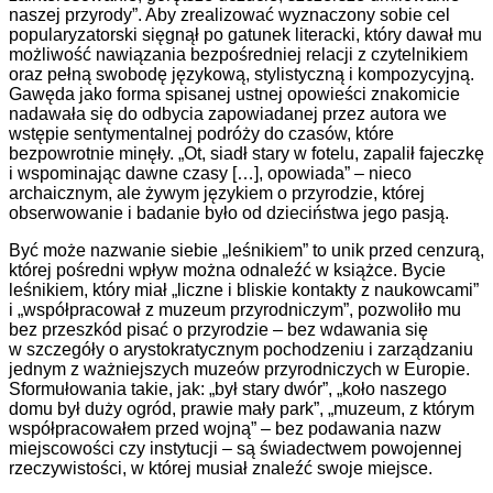
naszej przyrody”. Aby zrealizować wyznaczony sobie cel
popularyzatorski sięgnął po gatunek literacki, który dawał mu
możliwość nawiązania bezpośredniej relacji z czytelnikiem
oraz pełną swobodę językową, stylistyczną i kompozycyjną.
Gawęda jako forma spisanej ustnej opowieści znakomicie
nadawała się do odbycia zapowiadanej przez autora we
wstępie sentymentalnej podróży do czasów, które
bezpowrotnie minęły. „Ot, siadł stary w fotelu, zapalił fajeczkę
i wspominając dawne czasy […], opowiada” – nieco
archaicznym, ale żywym językiem o przyrodzie, której
obserwowanie i badanie było od dzieciństwa jego pasją.
Być może nazwanie siebie „leśnikiem” to unik przed cenzurą,
której pośredni wpływ można odnaleźć w książce. Bycie
leśnikiem, który miał „liczne i bliskie kontakty z naukowcami”
i „współpracował z muzeum przyrodniczym”, pozwoliło mu
bez przeszkód pisać o przyrodzie – bez wdawania się
w szczegóły o arystokratycznym pochodzeniu i zarządzaniu
jednym z ważniejszych muzeów przyrodniczych w Europie.
Sformułowania takie, jak: „był stary dwór”, „koło naszego
domu był duży ogród, prawie mały park”, „muzeum, z którym
współpracowałem przed wojną” – bez podawania nazw
miejscowości czy instytucji – są świadectwem powojennej
rzeczywistości, w której musiał znaleźć swoje miejsce.