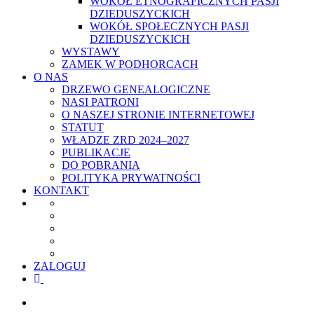
WOKÓŁ ETNOGRAFICZNYCH PASJI
DZIEDUSZYCKICH
WOKÓŁ SPOŁECZNYCH PASJI
DZIEDUSZYCKICH
WYSTAWY
ZAMEK W PODHORCACH
O NAS
DRZEWO GENEALOGICZNE
NASI PATRONI
O NASZEJ STRONIE INTERNETOWEJ
STATUT
WŁADZE ZRD 2024–2027
PUBLIKACJE
DO POBRANIA
POLITYKA PRYWATNOŚCI
KONTAKT
ZALOGUJ
facebook
youtube
szukaj