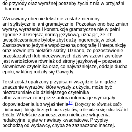
do przyrody oraz wyraźnej potrzeby ż
ycia
z nią w przyjaźni
i harmonii.
Wznawiany obecnie
tekst nie został zmieniony
ani stylistycznie, ani gramatycznie.
P
ozostawiono bez zmian
wyrazy, wyrażenia i konstrukcje gramatyczne nie w pełni
zgodne z dzisiejszą normą językową, uznając, że ich
uwspółcześnianie byłoby zbyt dużą ingerencją w tekst.
Zastosowano jedynie współczesną ortografię i interpunkcję
oraz rozwinięto niektóre skróty.
Uznano, że p
ozostawienie
przestarzałych lub nieużywanych dziś wyrazów i zwrotów
jest wartościowe również od strony językowej – poszerza
słownictwo czytelnika oraz, co najważniejsze, oddaje ducha
epoki, w której rodziły się Gawędy.
Tekst został opatrzon
y
przypisami wszędzie tam, gdzie
znaczenie wyrazów, które wyszły z użycia, może być
niezrozumiałe dla
dzisiejszego
czytelnika
albo zamieszczone przez autora informacje wymagały
12
dopowiedzenia lub wyjaśnienia
. Dotyczy to również osób
i informacji biograficznych oraz cytatów, o ile udało się odnaleźć ich
źródło
. W tekście zamieszczono nieliczne wtrącenia
redakcyjne, ujęte w nawiasy kwadratowe. Przypisy
pochodzą od wydawcy, chyba że zaznaczono inaczej.