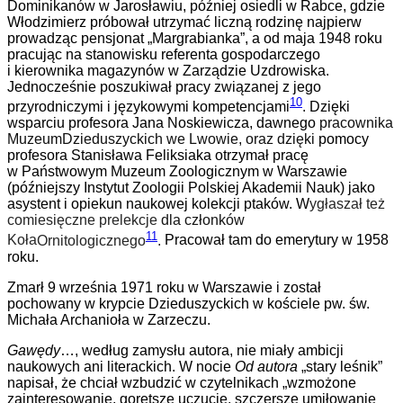
Dominikanów w Jarosławiu, później osiedli w Rabce, gdzie
Włodzimierz próbował utrzymać liczną rodzinę najpierw
prowadząc pensjonat „Margrabianka”, a od maja 1948 roku
pracując na stanowisku referenta gospodarczego
i kierownika magazynów w Zarządzie Uzdrowiska.
Jednocześnie poszukiwał pracy związanej z jego
10
przyrodniczymi i językowymi kompetencjami
. Dzięki
wsparciu profesora Jana Noskiewicza, dawnego
pracownika
Muzeum
Dzieduszyckich we Lwowie, oraz dzięki
pomocy
profesora Stanisława Feliksiaka
otrzymał pracę
w Państwowym Muzeum Zoologicznym w
Warszawie
(późniejszy Instytut Zoologii Polskiej Akademii Nauk) jako
asystent i opiekun naukowej kolekcji ptaków. W
ygłaszał też
comiesięczne prelekcje
dla członków
11
Koła
Ornitologicznego
.
Pracował tam do emerytury w 1958
roku.
Zmarł 9 września 1971 roku w Warszawie i został
pocho
wany w krypcie Dzieduszyckich w kościele pw. św.
Michała Archanioła w Zarzeczu.
Gawędy
…, według zamysłu autora, nie miały ambicji
naukowych ani literackich.
W
nocie
Od autora
„stary leśnik”
napisał
, że chciał wzbudzić w czytelnikach „wzmożone
zainteresowanie, gorętsze uczucie, szczersze umiłowanie