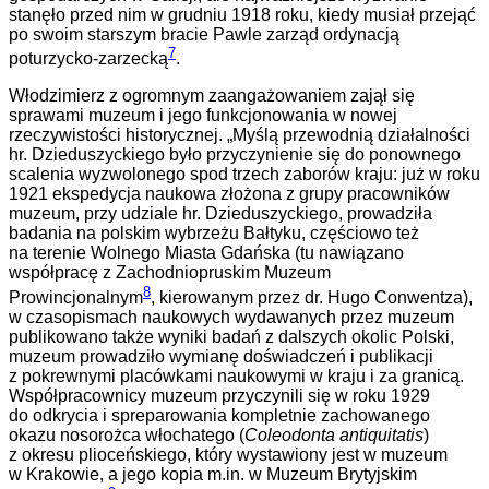
stanęło przed nim w grudniu 1918 roku, kiedy musiał przejąć
po swoim starszym bracie Pawle zarząd ordynacją
7
poturzycko-zarzecką
.
Włodzimierz z ogromnym zaangażowaniem zajął się
sprawami muzeum i jego funkcjonowania w nowej
rzeczywistości historycznej. „Myślą przewodnią działalności
hr. Dzieduszyckiego było przyczynienie się do ponownego
scalenia wyzwolonego spod trzech zaborów kraju: już w roku
1921 ekspedycja naukowa złożona z grupy pracowników
muzeum, przy udziale hr. Dzieduszyckiego, prowadziła
badania na polskim wybrzeżu Bałtyku, częściowo też
na terenie Wolnego Miasta Gdańska (tu nawiązano
współpracę z Zachodniopruskim Muzeum
8
Prowincjonalnym
, kierowanym przez dr. Hugo Conwentza),
w czasopismach naukowych wydawanych przez muzeum
publikowano także wyniki badań z dalszych okolic Polski,
muzeum prowadziło wymianę doświadczeń i publikacji
z pokrewnymi placówkami naukowymi w kraju i za granicą.
Współpracownicy muzeum przyczynili się w roku 1929
do odkrycia i spreparowania kompletnie zachowanego
okazu nosorożca włochatego (
Coleodonta antiquitatis
)
z okresu plioceńskiego, który wystawiony jest w muzeum
w Krakowie, a jego kopia m.in. w Muzeum Brytyjskim