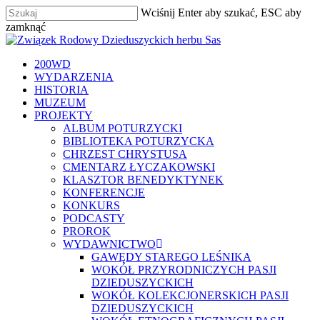
Skip
Wciśnij Enter aby szukać, ESC aby
to
zamknąć
main
Zamknij
content
szukaj
Menu
200WD
WYDARZENIA
HISTORIA
MUZEUM
PROJEKTY
ALBUM POTURZYCKI
BIBLIOTEKA POTURZYCKA
CHRZEST CHRYSTUSA
CMENTARZ ŁYCZAKOWSKI
KLASZTOR BENEDYKTYNEK
KONFERENCJE
KONKURS
PODCASTY
PROROK
WYDAWNICTWO
GAWĘDY STAREGO LEŚNIKA
WOKÓŁ PRZYRODNICZYCH PASJI
DZIEDUSZYCKICH
WOKÓŁ KOLEKCJONERSKICH PASJI
DZIEDUSZYCKICH