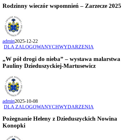
Rodzinny wieczór wspomnień – Zarzecze 2025
admin
2025-12-22
DLA ZALOGOWANYCH
WYDARZENIA
„W pół drogi do nieba” – wystawa malarstwa
Pauliny Dzieduszyckiej-Martusewicz
admin
2025-10-08
DLA ZALOGOWANYCH
WYDARZENIA
Pożegnanie Heleny z Dzieduszyckich Nowina
Konopki