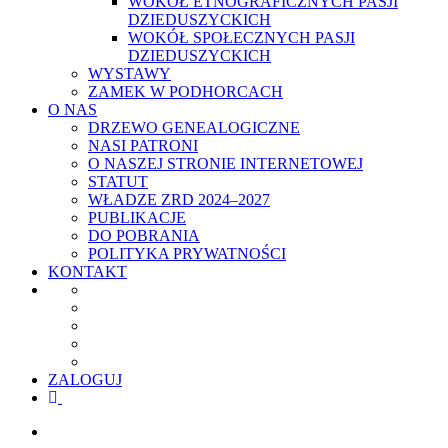
WOKÓŁ ETNOGRAFICZNYCH PASJI
DZIEDUSZYCKICH
WOKÓŁ SPOŁECZNYCH PASJI
DZIEDUSZYCKICH
WYSTAWY
ZAMEK W PODHORCACH
O NAS
DRZEWO GENEALOGICZNE
NASI PATRONI
O NASZEJ STRONIE INTERNETOWEJ
STATUT
WŁADZE ZRD 2024–2027
PUBLIKACJE
DO POBRANIA
POLITYKA PRYWATNOŚCI
KONTAKT
ZALOGUJ
facebook
youtube
szukaj