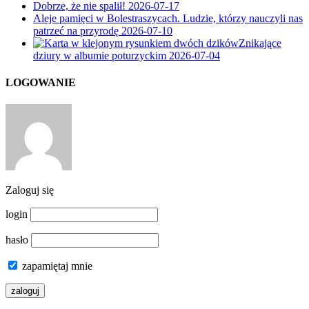
Dobrze, że nie spalił!
2026-07-17
Aleje pamięci w Bolestraszycach. Ludzie, którzy nauczyli nas
patrzeć na przyrodę
2026-07-10
Znikające
dziury w albumie poturzyckim
2026-07-04
LOGOWANIE
Zaloguj się
login
hasło
zapamiętaj mnie