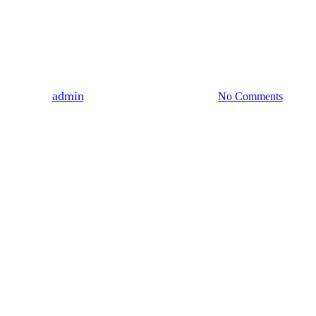
WYDARZENIA
Impreza stulecia!
By
admin
2022-10-26
29 listopada, 2022
No Comments