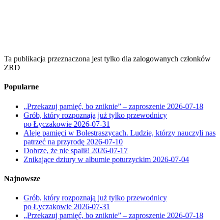
Ta publikacja przeznaczona jest tylko dla zalogowanych członków
ZRD
Popularne
„Przekazuj pamięć, bo zniknie” – zaproszenie
2026-07-18
Grób, który rozpoznają już tylko przewodnicy
po Łyczakowie
2026-07-31
Aleje pamięci w Bolestraszycach. Ludzie, którzy nauczyli nas
patrzeć na przyrodę
2026-07-10
Dobrze, że nie spalił!
2026-07-17
Znikające dziury w albumie poturzyckim
2026-07-04
Najnowsze
Grób, który rozpoznają już tylko przewodnicy
po Łyczakowie
2026-07-31
„Przekazuj pamięć, bo zniknie” – zaproszenie
2026-07-18