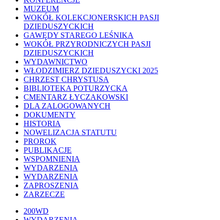
MUZEUM
WOKÓŁ KOLEKCJONERSKICH PASJI
DZIEDUSZYCKICH
GAWĘDY STAREGO LEŚNIKA
WOKÓŁ PRZYRODNICZYCH PASJI
DZIEDUSZYCKICH
WYDAWNICTWO
WŁODZIMIERZ DZIEDUSZYCKI 2025
CHRZEST CHRYSTUSA
BIBLIOTEKA POTURZYCKA
CMENTARZ ŁYCZAKOWSKI
DLA ZALOGOWANYCH
DOKUMENTY
HISTORIA
NOWELIZACJA STATUTU
PROROK
PUBLIKACJE
WSPOMNIENIA
WYDARZENIA
WYDARZENIA
ZAPROSZENIA
ZARZECZE
Close
200WD
Menu
WYDARZENIA