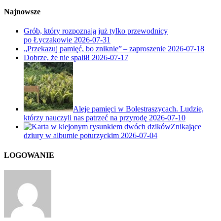
Najnowsze
Grób, który rozpoznają już tylko przewodnicy
po Łyczakowie
2026-07-31
„Przekazuj pamięć, bo zniknie” – zaproszenie
2026-07-18
Dobrze, że nie spalił!
2026-07-17
Aleje pamięci w Bolestraszycach. Ludzie,
którzy nauczyli nas patrzeć na przyrodę
2026-07-10
Znikające
dziury w albumie poturzyckim
2026-07-04
LOGOWANIE