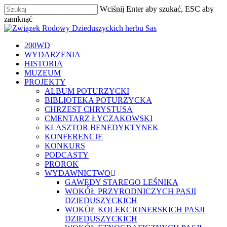
Skip
Wciśnij Enter aby szukać, ESC aby
to
zamknąć
main
Zamknij
content
szukaj
Menu
200WD
WYDARZENIA
HISTORIA
MUZEUM
PROJEKTY
ALBUM POTURZYCKI
BIBLIOTEKA POTURZYCKA
CHRZEST CHRYSTUSA
CMENTARZ ŁYCZAKOWSKI
KLASZTOR BENEDYKTYNEK
KONFERENCJE
KONKURS
PODCASTY
PROROK
WYDAWNICTWO
GAWĘDY STAREGO LEŚNIKA
WOKÓŁ PRZYRODNICZYCH PASJI
DZIEDUSZYCKICH
WOKÓŁ KOLEKCJONERSKICH PASJI
DZIEDUSZYCKICH