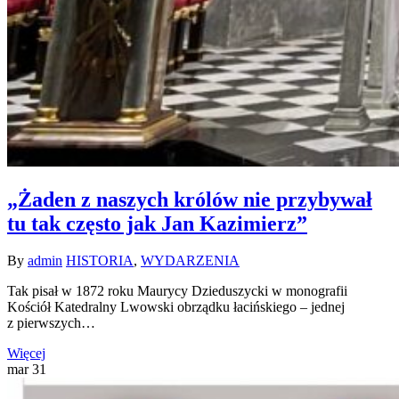
„Żaden z naszych królów nie przybywał
tu tak często jak Jan Kazimierz”
By
admin
HISTORIA
,
WYDARZENIA
Tak pisał w 1872 roku Maurycy Dzieduszycki w monografii
Kościół Katedralny Lwowski obrządku łacińskiego – jednej
z pierwszych…
Więcej
mar
31