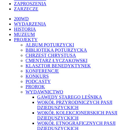
ZAPROSZENIA
ZARZECZE
Close
200WD
Menu
WYDARZENIA
HISTORIA
MUZEUM
PROJEKTY
ALBUM POTURZYCKI
BIBLIOTEKA POTURZYCKA
CHRZEST CHRYSTUSA
CMENTARZ ŁYCZAKOWSKI
KLASZTOR BENEDYKTYNEK
KONFERENCJE
KONKURS
PODCASTY
PROROK
WYDAWNICTWO
GAWĘDY STAREGO LEŚNIKA
WOKÓŁ PRZYRODNICZYCH PASJI
DZIEDUSZYCKICH
WOKÓŁ KOLEKCJONERSKICH PASJI
DZIEDUSZYCKICH
WOKÓŁ ETNOGRAFICZNYCH PASJI
DZIEDUSZYCKICH