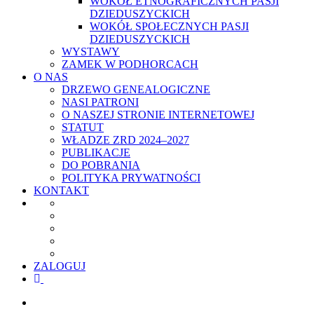
WOKÓŁ ETNOGRAFICZNYCH PASJI
DZIEDUSZYCKICH
WOKÓŁ SPOŁECZNYCH PASJI
DZIEDUSZYCKICH
WYSTAWY
ZAMEK W PODHORCACH
O NAS
DRZEWO GENEALOGICZNE
NASI PATRONI
O NASZEJ STRONIE INTERNETOWEJ
STATUT
WŁADZE ZRD 2024–2027
PUBLIKACJE
DO POBRANIA
POLITYKA PRYWATNOŚCI
KONTAKT
ZALOGUJ
facebook
youtube
szukaj