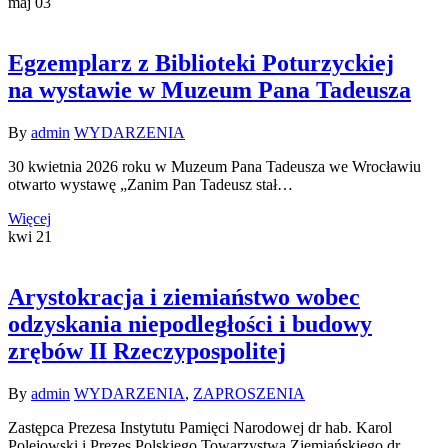
maj
03
Egzemplarz z Biblioteki Poturzyckiej
na wystawie w Muzeum Pana Tadeusza
By
admin
WYDARZENIA
30 kwietnia 2026 roku w Muzeum Pana Tadeusza we Wrocławiu
otwarto wystawę „Zanim Pan Tadeusz stał…
Więcej
kwi
21
Arystokracja i ziemiaństwo wobec
odzyskania niepodległości i budowy
zrębów II Rzeczypospolitej
By
admin
WYDARZENIA
,
ZAPROSZENIA
Zastępca Prezesa Instytutu Pamięci Narodowej dr hab. Karol
Polejowski i Prezes Polskiego Towarzystwa Ziemiańskiego dr…