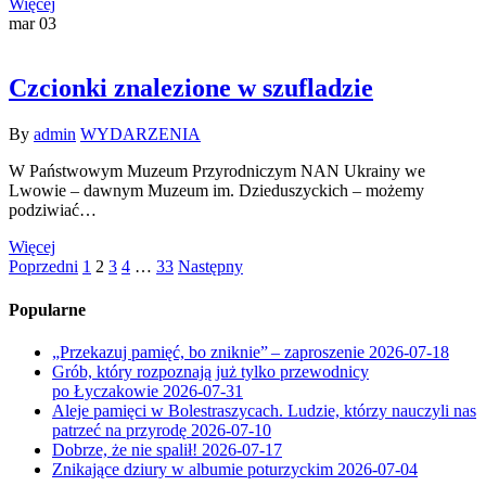
Więcej
mar
03
Czcionki znalezione w szufladzie
By
admin
WYDARZENIA
W Państwowym Muzeum Przyrodniczym NAN Ukrainy we
Lwowie – dawnym Muzeum im. Dzieduszyckich – możemy
podziwiać…
Więcej
Poprzedni
1
2
3
4
…
33
Następny
Popularne
„Przekazuj pamięć, bo zniknie” – zaproszenie
2026-07-18
Grób, który rozpoznają już tylko przewodnicy
po Łyczakowie
2026-07-31
Aleje pamięci w Bolestraszycach. Ludzie, którzy nauczyli nas
patrzeć na przyrodę
2026-07-10
Dobrze, że nie spalił!
2026-07-17
Znikające dziury w albumie poturzyckim
2026-07-04