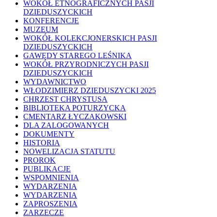
WOKÓŁ ETNOGRAFICZNYCH PASJI
DZIEDUSZYCKICH
KONFERENCJE
MUZEUM
WOKÓŁ KOLEKCJONERSKICH PASJI
DZIEDUSZYCKICH
GAWĘDY STAREGO LEŚNIKA
WOKÓŁ PRZYRODNICZYCH PASJI
DZIEDUSZYCKICH
WYDAWNICTWO
WŁODZIMIERZ DZIEDUSZYCKI 2025
CHRZEST CHRYSTUSA
BIBLIOTEKA POTURZYCKA
CMENTARZ ŁYCZAKOWSKI
DLA ZALOGOWANYCH
DOKUMENTY
HISTORIA
NOWELIZACJA STATUTU
PROROK
PUBLIKACJE
WSPOMNIENIA
WYDARZENIA
WYDARZENIA
ZAPROSZENIA
ZARZECZE