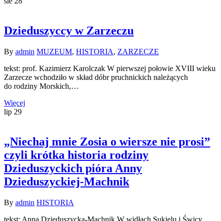
sie
28
Dzieduszyccy w Zarzeczu
By
admin
MUZEUM
,
HISTORIA
,
ZARZECZE
tekst: prof. Kazimierz Karolczak W pierwszej połowie XVIII wieku
Zarzecze wchodziło w skład dóbr pruchnickich należących
do rodziny Morskich,…
Więcej
lip
29
„Niechaj mnie Zosia o wiersze nie prosi”
czyli krótka historia rodziny
Dzieduszyckich pióra Anny
Dzieduszyckiej-Machnik
By
admin
HISTORIA
tekst: Anna Dzieduszycka-Machnik W widłach Sukielu i Świcy