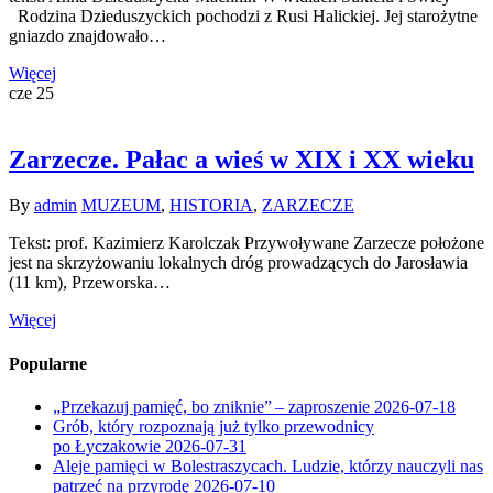
Rodzina Dzieduszyckich pochodzi z Rusi Halickiej. Jej starożytne
gniazdo znajdowało…
Więcej
cze
25
Zarzecze. Pałac a wieś w XIX i XX wieku
By
admin
MUZEUM
,
HISTORIA
,
ZARZECZE
Tekst: prof. Kazimierz Karolczak Przywoływane Zarzecze położone
jest na skrzyżowaniu lokalnych dróg prowadzących do Jarosławia
(11 km), Przeworska…
Więcej
Popularne
„Przekazuj pamięć, bo zniknie” – zaproszenie
2026-07-18
Grób, który rozpoznają już tylko przewodnicy
po Łyczakowie
2026-07-31
Aleje pamięci w Bolestraszycach. Ludzie, którzy nauczyli nas
patrzeć na przyrodę
2026-07-10