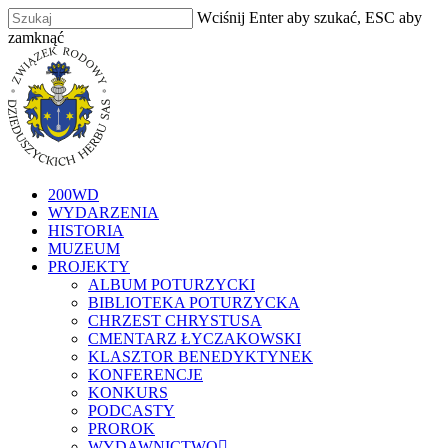
Skip
Wciśnij Enter aby szukać, ESC aby
to
zamknąć
main
Zamknij
content
szukaj
Menu
200WD
WYDARZENIA
HISTORIA
MUZEUM
PROJEKTY
ALBUM POTURZYCKI
BIBLIOTEKA POTURZYCKA
CHRZEST CHRYSTUSA
CMENTARZ ŁYCZAKOWSKI
KLASZTOR BENEDYKTYNEK
KONFERENCJE
KONKURS
PODCASTY
PROROK
WYDAWNICTWO