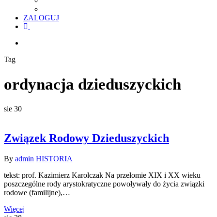
ZALOGUJ
facebook
youtube
szukaj
Tag
ordynacja dzieduszyckich
sie
30
Związek Rodowy Dzieduszyckich
By
admin
HISTORIA
tekst: prof. Kazimierz Karolczak Na przełomie XIX i XX wieku
poszczególne rody arystokratyczne powoływały do życia związki
rodowe (familijne),…
Więcej