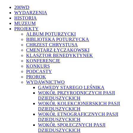
Close
200WD
Menu
WYDARZENIA
HISTORIA
MUZEUM
PROJEKTY
ALBUM POTURZYCKI
BIBLIOTEKA POTURZYCKA
CHRZEST CHRYSTUSA
CMENTARZ ŁYCZAKOWSKI
KLASZTOR BENEDYKTYNEK
KONFERENCJE
KONKURS
PODCASTY
PROROK
WYDAWNICTWO
GAWĘDY STAREGO LEŚNIKA
WOKÓŁ PRZYRODNICZYCH PASJI
DZIEDUSZYCKICH
WOKÓŁ KOLEKCJONERSKICH PASJI
DZIEDUSZYCKICH
WOKÓŁ ETNOGRAFICZNYCH PASJI
DZIEDUSZYCKICH
WOKÓŁ SPOŁECZNYCH PASJI
DZIEDUSZYCKICH