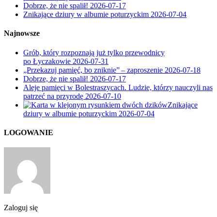
Dobrze, że nie spalił!
2026-07-17
Znikające dziury w albumie poturzyckim
2026-07-04
Najnowsze
Grób, który rozpoznają już tylko przewodnicy
po Łyczakowie
2026-07-31
„Przekazuj pamięć, bo zniknie” – zaproszenie
2026-07-18
Dobrze, że nie spalił!
2026-07-17
Aleje pamięci w Bolestraszycach. Ludzie, którzy nauczyli nas
patrzeć na przyrodę
2026-07-10
Znikające
dziury w albumie poturzyckim
2026-07-04
LOGOWANIE
Zaloguj się