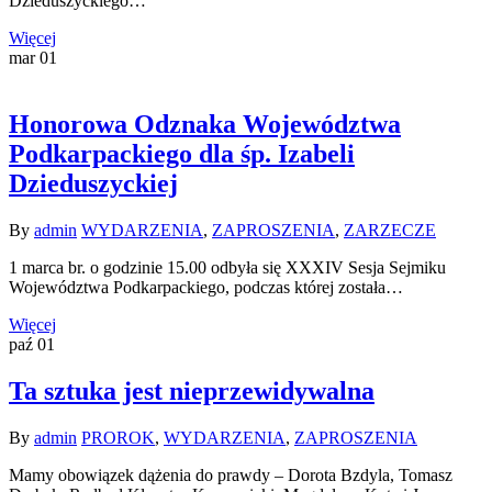
Dzieduszyckiego…
Więcej
mar
01
Honorowa Odznaka Województwa
Podkarpackiego dla śp. Izabeli
Dzieduszyckiej
By
admin
WYDARZENIA
,
ZAPROSZENIA
,
ZARZECZE
1 marca br. o godzinie 15.00 odbyła się XXXIV Sesja Sejmiku
Województwa Podkarpackiego, podczas której została…
Więcej
paź
01
Ta sztuka jest nieprzewidywalna
By
admin
PROROK
,
WYDARZENIA
,
ZAPROSZENIA
Mamy obowiązek dążenia do prawdy – Dorota Bzdyla, Tomasz