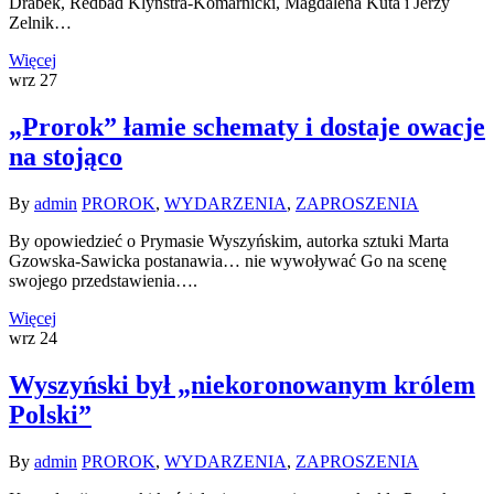
Drabek, Redbad Klynstra-Komarnicki, Magdalena Kuta i Jerzy
Zelnik…
Więcej
wrz
27
„Prorok” łamie schematy i dostaje owacje
na stojąco
By
admin
PROROK
,
WYDARZENIA
,
ZAPROSZENIA
By opowiedzieć o Prymasie Wyszyńskim, autorka sztuki Marta
Gzowska-Sawicka postanawia… nie wywoływać Go na scenę
swojego przedstawienia….
Więcej
wrz
24
Wyszyński był „niekoronowanym królem
Polski”
By
admin
PROROK
,
WYDARZENIA
,
ZAPROSZENIA