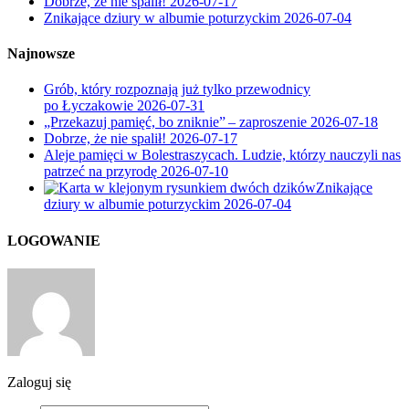
Dobrze, że nie spalił!
2026-07-17
Znikające dziury w albumie poturzyckim
2026-07-04
Najnowsze
Grób, który rozpoznają już tylko przewodnicy
po Łyczakowie
2026-07-31
„Przekazuj pamięć, bo zniknie” – zaproszenie
2026-07-18
Dobrze, że nie spalił!
2026-07-17
Aleje pamięci w Bolestraszycach. Ludzie, którzy nauczyli nas
patrzeć na przyrodę
2026-07-10
Znikające
dziury w albumie poturzyckim
2026-07-04
LOGOWANIE
Zaloguj się