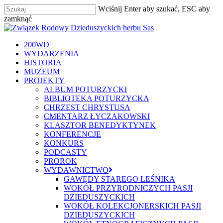
Skip
Wciśnij Enter aby szukać, ESC aby
to
zamknąć
main
Zamknij
content
szukaj
Menu
200WD
WYDARZENIA
HISTORIA
MUZEUM
PROJEKTY
ALBUM POTURZYCKI
BIBLIOTEKA POTURZYCKA
CHRZEST CHRYSTUSA
CMENTARZ ŁYCZAKOWSKI
KLASZTOR BENEDYKTYNEK
KONFERENCJE
KONKURS
PODCASTY
PROROK
WYDAWNICTWO
GAWĘDY STAREGO LEŚNIKA
WOKÓŁ PRZYRODNICZYCH PASJI
DZIEDUSZYCKICH
WOKÓŁ KOLEKCJONERSKICH PASJI
DZIEDUSZYCKICH