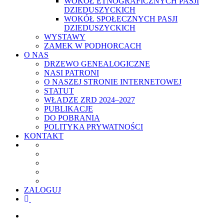
WOKÓŁ ETNOGRAFICZNYCH PASJI
DZIEDUSZYCKICH
WOKÓŁ SPOŁECZNYCH PASJI
DZIEDUSZYCKICH
WYSTAWY
ZAMEK W PODHORCACH
O NAS
DRZEWO GENEALOGICZNE
NASI PATRONI
O NASZEJ STRONIE INTERNETOWEJ
STATUT
WŁADZE ZRD 2024–2027
PUBLIKACJE
DO POBRANIA
POLITYKA PRYWATNOŚCI
KONTAKT
ZALOGUJ
facebook
youtube
szukaj