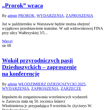
„Prorok” wraca
By
admin
PROROK
,
WYDARZENIA
,
ZAPROSZENIA
Już w październiku w Warszawie będzie można obejrzeć
wyjątkowe przedstawienie teatralne. W sali widowiskowej FINA
przy ulicy Wałbrzyskiej 3/5…
Więcej
sie
08
Wokół przyrodniczych pasji
Dzieduszyckich – zaproszenie
na konferencję
By
admin
WŁODZIMIERZ DZIEDUSZYCKI 2025
,
WYDARZENIA
,
ZAPROSZENIA
,
ZARZECZE
Impulsem do zorganizowania wrześniowych wydarzeń
w Zarzeczu stała się 50. rocznica śmierci
Włodzimierza jr. przypadająca 9 września br. (życiorys W.