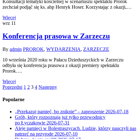
Konsultacji tematyki kościelnej w scenariuszu spektaklu Prorok
zechciał podjąć się ks. abp Henryk Hoser. Korzystając z okazji,…
Więcej
wrz
11
Konferencja prasowa w Zarzeczu
By
admin
PROROK
,
WYDARZENIA
,
ZARZECZE
10 września 2020 roku w Pałacu Dzieduszyckich w Zarzeczu
odbyła się konferencja prasowa z okazji premiery spektaklu
Prorok….
Więcej
Poprzedni
1
2
3
4
Następny
Popularne
„Przekazuj pamięć, bo zniknie” – zaproszenie
2026-07-18
Grób, który rozpoznają już tylko przewodnicy
po Łyczakowie
2026-07-31
Aleje pamięci w Bolestraszycach. Ludzie, którzy nauczyli nas
patrzeć na przyrodę
2026-07-10