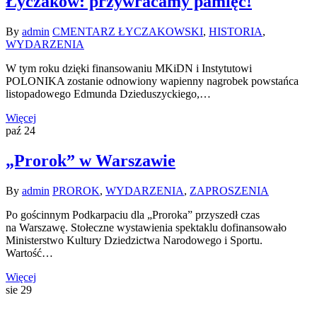
Łyczaków: przywracamy pamięć!
By
admin
CMENTARZ ŁYCZAKOWSKI
,
HISTORIA
,
WYDARZENIA
W tym roku dzięki finansowaniu MKiDN i Instytutowi
POLONIKA zostanie odnowiony wapienny nagrobek powstańca
listopadowego Edmunda Dzieduszyckiego,…
Więcej
paź
24
„Prorok” w Warszawie
By
admin
PROROK
,
WYDARZENIA
,
ZAPROSZENIA
Po gościnnym Podkarpaciu dla „Proroka” przyszedł czas
na Warszawę. Stołeczne wystawienia spektaklu dofinansowało
Ministerstwo Kultury Dziedzictwa Narodowego i Sportu.
Wartość…
Więcej
sie
29