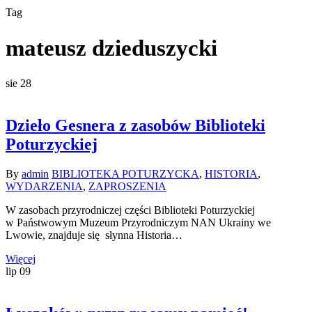
Tag
mateusz dzieduszycki
sie
28
Dzieło Gesnera z zasobów Biblioteki
Poturzyckiej
By
admin
BIBLIOTEKA POTURZYCKA
,
HISTORIA
,
WYDARZENIA
,
ZAPROSZENIA
W zasobach przyrodniczej części Biblioteki Poturzyckiej
w Państwowym Muzeum Przyrodniczym NAN Ukrainy we
Lwowie, znajduje się słynna Historia…
Więcej
lip
09